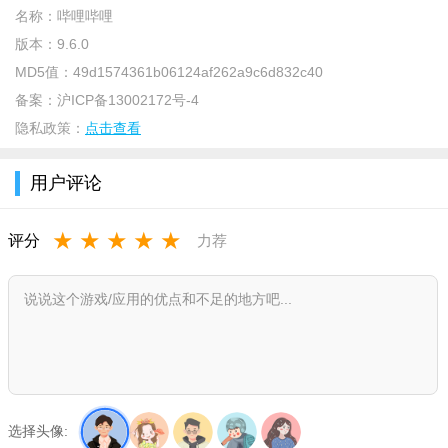
名称：
哔哩哔哩
版本：
9.6.0
MD5值：
49d1574361b06124af262a9c6d832c40
备案：
沪ICP备13002172号-4
哔哩哔哩2019无广告版app介绍：
隐私政策：
点击查看
【特色礼物】黄瓜、香蕉、大宝
剑
、火箭、飞机……礼物特
用户评论
效吊炸天，让主播对你念念不忘，欲罢不能！
【身份标识】土豪驾到，万众瞩目，帝王般的待遇就在魅
★
★
★
★
★
评分
力荐
诱。
【便捷入驻】：支持微信QQ便捷登录，注册登录轻松！
哔哩哔哩2019无广告版app特色：
整合了超多视频资源种类
支持磁力链接搜索
选择头像:
高清视频剪辑