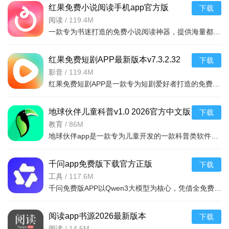
红果免费小说阅读手机app官方版
下载
v7.3.2.32 2026手机版免费小说阅读器
阅读
/
119.4M
一款专为书迷打造的免费小说阅读神器，提供海量都市、玄幻、言情、悬疑等热
红果免费短剧APP最新版本v7.3.2.32
下载
2026安卓版
影音
/
119.4M
红果免费短剧APP是一款专为短剧爱好者打造的免费追剧神器，提供海量高清短剧资源，涵盖甜宠、逆袭、战神、穿
地球伙伴儿童科普v1.0 2026官方中文版
下载
教育
/
86M
地球伙伴app是一款专为儿童开发的一款科普类软件，学习关于很多动物的知识，培养孩子们对爱好大自然，保护动
千问app免费版下载官方正版
下载
v7.0.1.2970最新版
工具
/
117.6M
千问免费版APP以Qwen3大模型为核心，凭借全免费的核心能力、多场景覆盖的功能与深度的阿里生态融合，成为无
阅读app书源2026最新版本
下载
v3.26080602官方版
阅读
/
14.5M