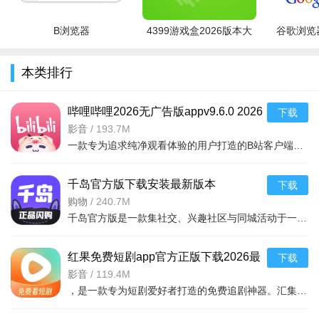
B浏览器
4399游戏盒2026版本大
谷歌浏览器
全
本类排行
哔哩哔哩2026无广告版appv9.6.0 2026
下载
手机版
影音
/
193.7M
一款专为追求纯净观看体验的用户打造的B站客户端。它去除了原版中的各类商业广告
千岛官方版下载安装最新版本
下载
2026v6.57.0 2026手机版
购物
/
240.7M
千岛官方版是一款集社交、兴趣社区与同城活动于一体的手机应用，2026年最新版本v6.57.0重磅上线。无论你是寻
红果免费短剧app官方正版下载2026最
下载
新版本v7.3.2.32 2026手机版
影音
/
119.4M
，是一款专为短剧爱好者打造的免费追剧神器。汇集海量热门短剧、独