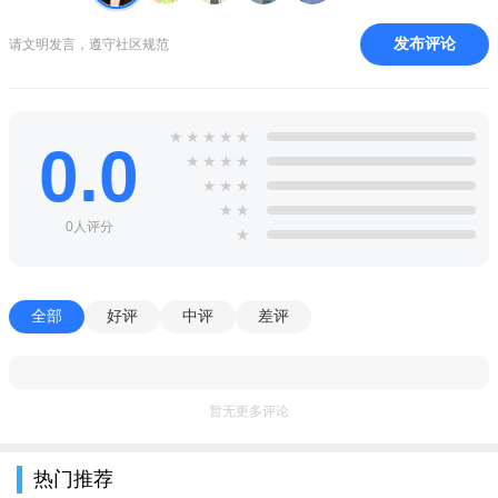
综合工具
发布评论
请文明发言，遵守社区规范
电视直播
哔哩哔哩2026无广告版追番观影必备神器推荐
★
★
★
★
★
0.0
软件名称
一句话优势（30字内）
★
★
★
★
海量独播剧集与高清蓝光画质，观影体验流畅稳
★
★
★
爱奇艺
定。
★
★
优酷视频
经典综艺与热播剧库庞大，会员免广告畅享内容。
0人评分
★
腾讯视频
顶级IP与体育赛事直播，极速播放无卡顿更省心。
哔哩哔哩咖啡
二次元社区同好聚集地，弹幕互动氛围超欢乐。
厅
全部
好评
中评
差评
芒果TV
独家热门综艺与甜宠剧集，青春娱乐内容首选。
抖音版
短视频创意无限刷，算法精准推荐停不下来。
快手无广告版
记录生活百态真实有趣，极速版清爽无干扰。
爱听书听
海量有声书与广播剧，通勤睡前解放双眼。
暂无更多评论
哔哩哔哩2026无广告版app特别说明
本版本基于v9.3.0官方版定制，已去除所有开屏、贴片及信息
热门推荐
流广告，观影体验纯净流畅。安装前请务必卸载旧版本，避免签