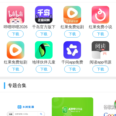
名冲突导致安装失败。若遇播放卡顿，建议在设置中开启“硬解优
先”，并关闭“后台耗电保护”。此版本不支持自动更新，请勿点击
应用内升级提示，以免恢复广告。部分直播及番剧版权内容可能
哔哩哔哩2026
千岛官方版下
红果免费短剧
红果免费小说
受区域限制，如无法加载，请尝试切换网络或使用加速工具。因
无广告版app
载安装最新版
app官方正版
阅读手机app
下载
下载
下载
下载
去广告涉及代码注入，偶发闪退属正常现象，重启应用或清除缓
本2026
下载2026最新
官方版
存即可解决。请勿登录非本人账号或进行付费操作，本修改版不
版本
承担任何账号安全及资金风险。建议定期备份本地缓存与收藏列
表，卸载重装后可用“本地恢复”快速还原。若使用中遇到弹窗提
红果免费短剧
地球伙伴儿童
千问app免费
阅读app书源
示“核心服务异常”，请到官方渠道重新下载安装包覆盖，切勿从
APP最新版本
科普
版下载官方正
2026最新版本
下载
下载
下载
下载
第三方商店获取。最后提醒：本版本仅供个人学习交流，请于24
版
小时内删除，支持正版请前往应用商店下载。祝您追番愉快！
专题合集