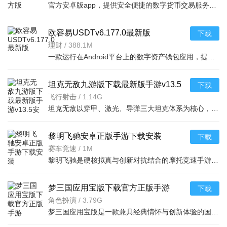
官方安卓版app，提供安全便捷的数字货币交易服务，支持多种主流币种，界面简洁易操作，下载即
欧容易USDTv6.177.0最新版
下载
理财
/
388.1M
一款运行在Android平台上的数字资产钱包应用，提供稳定、便捷的USDT存储与转账服务，操作简单易
坦克无敌九游版下载最新版手游v13.5
下载
安卓版
飞行射击
/
1.14G
坦克无敌以穿甲、激光、导弹三大坦克体系为核心，闯关BOSS弹幕挑战、Roguelike竞技场、多人组队对抗三大模式
黎明飞驰安卓正版手游下载安装
下载
v0.1.105836官方版
赛车竞速
/
1M
黎明飞驰是硬核拟真与创新对抗结合的摩托竞速手游。百款名车毫米级复刻，真实赛道含天气昼夜变化，拟真物理
梦三国应用宝版下载官方正版手游
下载
v6.3.52安卓版
角色扮演
/
3.79G
梦三国应用宝版是一款兼具经典情怀与创新体验的国风魔幻MOBA手游，完美复刻端游核心内容，以MOBA+RPG综合玩