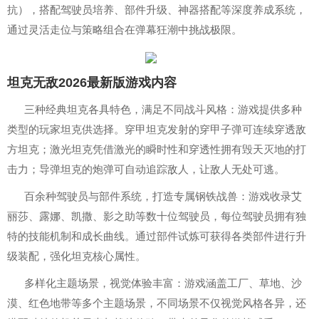
抗），搭配驾驶员培养、部件升级、神器搭配等深度养成系统，
通过灵活走位与策略组合在弹幕狂潮中挑战极限。
坦克无敌2026最新版游戏内容
三种经典坦克各具特色，满足不同战斗风格：游戏提供多种
类型的玩家坦克供选择。穿甲坦克发射的穿甲子弹可连续穿透敌
方坦克；激光坦克凭借激光的瞬时性和穿透性拥有毁天灭地的打
击力；导弹坦克的炮弹可自动追踪敌人，让敌人无处可逃。
百余种驾驶员与部件系统，打造专属钢铁战兽：游戏收录艾
丽莎、露娜、凯撒、影之助等数十位驾驶员，每位驾驶员拥有独
特的技能机制和成长曲线。通过部件试炼可获得各类部件进行升
级装配，强化坦克核心属性。
多样化主题场景，视觉体验丰富：游戏涵盖工厂、草地、沙
漠、红色地带等多个主题场景，不同场景不仅视觉风格各异，还