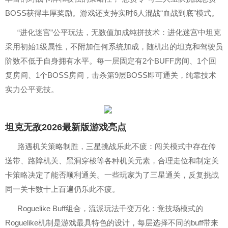
BOSS获得丰厚奖励。游戏还支持实时6人混战“血战到底”模式。
“进化迷宫”公平玩法，无数值加成纯拼技术：进化迷宫中坦克
采用初始1级属性，不附加任何系统加成，随机出的坦克和驾驶员
阶数不低于自身拥有水平。每一层固定有2个BUFF房间、1个回
复房间、1个BOSS房间，击杀第9层BOSS即可通关，纯靠技术
实力公平竞技。
坦克无敌2026最新版游戏亮点
路遇机关策略制胜，三星挑战乐此不疲：闯关模式中存在传
送带、路障机关、黑洞穿梭等各种机关元素，合理走位和制定关
卡策略决定了能否顺利通关。一些玩家为了三星通关，反复挑战
同一关卡数十上百遍仍乐此不疲。
Roguelike Buff组合，流派玩法千变万化：竞技场模式的
Roguelike机制是游戏最具特色的设计，每层选择不同的buff带来