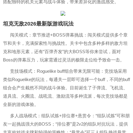
搭配独特的机关元素与战斗体验，带来差异化的激战感受。
坦克无敌2026最新版游戏玩法
闯关模式：章节推进+BOSS弹幕挑战：闯关模式提供多个章
节和关卡，充满探索性与挑战性。关卡中包含多种多样的敌方坦
克和地形元素，还有“百弹齐发”的大BOSS等你来尝试，面对
Boss的弹幕压力，玩家需通过灵活的极限走位给予致命一击。
竞技场模式：Roguelike buff组合带来无限可能：竞技场采用
类似Roguelike的玩法，每通关一层即可选择一个buff，不同的buff
组合会产生截然不同的战斗体验。目前诞生了子弹流、飞机流、
道具流、火圈流、战吼流、激励流等多种流派，每次竞技场都是
全新的游戏体验。
多人战场模式：组队试炼+排位赛+悬赏令：“组队试炼”可和朋
友一起挑战强大的BOSS；“排位赛”是2v2的组队对抗玩法，提供
丰富的对战卡牌和较强的策略性；“悬赏令”可三人组队挑战悬赏