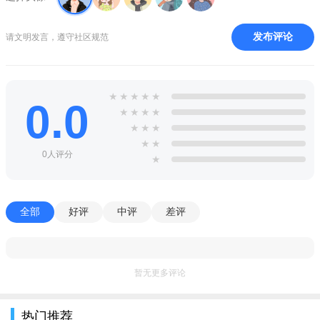
发布评论
请文明发言，遵守社区规范
★
★
★
★
★
0.0
★
★
★
★
★
★
★
★
★
0人评分
★
全部
好评
中评
差评
暂无更多评论
热门推荐