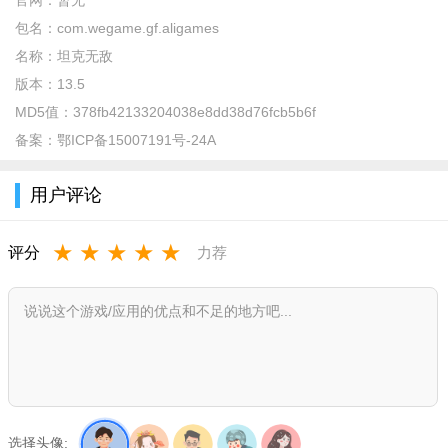
官网：
暂无
包名：
com.wegame.gf.aligames
名称：
坦克无敌
版本：
13.5
MD5值：
378fb42133204038e8dd38d76fcb5b6f
备案：
鄂ICP备15007191号-24A
用户评论
★
★
★
★
★
评分
力荐
选择头像: