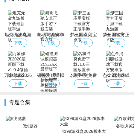
坦克无敌九游
黎明飞驰安卓
梦三国应用宝
梦三国官方正
版下载最新版
正版手游下载
版下载官方正
版手游下载九
下载
下载
下载
下载
手游
安装
版手游
游版
万象修真2026
碰撞测试模拟
名将冲突免费
点金消消赚钱
最新版下载
器2CrashX最
下载
游戏下载官方
下载
下载
下载
下载
新版下载
安卓版
专题合集
B浏览器
谷歌浏览器
4399游戏盒2026版本大