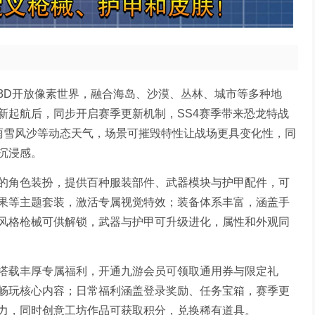
3D开放像素世界，融合海岛、沙漠、丛林、城市等多种地
新起航后，同步开启赛季更新机制，SS4赛季带来恐龙特战
雨雪风沙等动态天气，场景可摧毁特性让战场更具变化性，同
沉浸感。
的角色装扮，提供百种服装部件、武器模块与护甲配件，可
果等主题套装，激活专属视觉特效；装备体系丰富，涵盖手
风格枪械可供解锁，武器与护甲可升级进化，属性和外观同
搭载丰厚专属福利，开通九游会员可领取通用券与限定礼
畅玩核心内容；日常福利涵盖登录奖励、任务宝箱，赛季更
力，同时创意工坊作品可获取积分，兑换稀有道具。