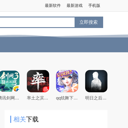
最新软件
最新游戏
手机版
立即搜索
腾讯剑网3指尖江湖手游
率土之滨手游下载2026最新版本
qq炫舞下载2026最新版
明日之后官方手游版
相关
下载