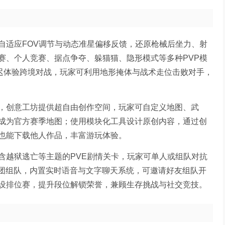
自适应FOV调节与动态准星偏移反馈，还原枪械后坐力、射
赛、个人竞赛、据点争夺、躲猫猫、隐形模式等多种PVP模
延迟体验跨境对战，玩家可利用地形掩体与战术走位击败对手，
，创意工坊提供超自由创作空间，玩家可自定义地图、武
成为官方赛季地图；使用模块化工具设计原创内容，通过创
也能下载他人作品，丰富游玩体验。
含越狱逃亡等主题的PVE剧情关卡，玩家可单人或组队对抗
军团组队，内置实时语音与文字聊天系统，可邀请好友组队开
设排位赛，提升段位解锁荣誉，兼顾生存挑战与社交竞技。