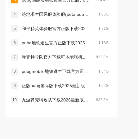
pupg国际服地铁逃生官方正版v4.3.0安卓版本
3
724.4M
绝地求生国际服体验服(beta pubg mobile) 官方版免费下载2026最新版本v4.3.4最新版
4
1.06G
和平精英体验服官方正版下载2026最新版本v1.36.11安卓版
5
1.91G
pubg地铁逃生官方正版下载2026最新国际版v4.2.0安卓最新正版版
6
1.18G
弹壳特攻队官方下载可本地联机版v4.7.0官方版
7
822.3M
pubgmobile地铁逃生下载官方正版v3.7.0官方最新安卓版
8
1.84G
正版pubg国际版下载2025最新版v4.3.0官方版
9
1.02G
九游弹壳特攻队下载2026最新版v4.7.0最新版
10
822.3M