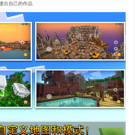
建出自己的作品