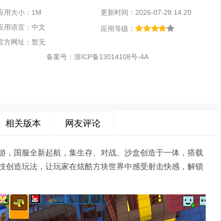
应用大小：1M
更新时间：2026-07-28 14:20
应用语言：中文
应用等级：
官方网址：暂无
备案号：
浙ICP备13014108号-4A
相关版本
网友评论
游，国服全新起航，集生存、对战、沙盒创造于一体，搭载
技创造玩法，让玩家在炫酷方块世界中感受射击快感，解锁