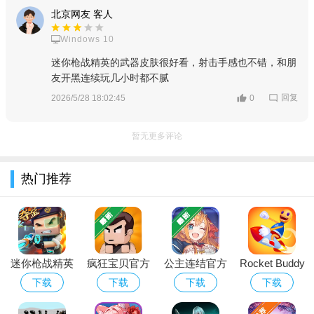
北京网友 客人
Windows 10
迷你枪战精英的武器皮肤很好看，射击手感也不错，和朋
友开黑连续玩几小时都不腻
回复
2026/5/28 18:02:45
0
暂无更多评论
游戏内容
Q版像素美术与丰富场景，视觉体验鲜活：延续《迷你世界》
热门推荐
经典像素卡通风格，角色萌趣讨喜、场景配色明亮，打造无压迫
感的射击氛围；包含50人竞技的“瓦尼斯岛”，以及城市、森林、
沙漠等多元对战地图，部分地图设有高塔、房区、集装箱等特色
点位，兼顾战术发挥与视觉新鲜感。
迷你枪战精英
疯狂宝贝官方
公主连结官方
Rocket Buddy
全类型武器库与配件系统，自定义空间足：涵盖手枪、步
官方正版手游
下载
下载
手游
下载
下载
下载
下载
枪、狙击枪、霰弹枪等常规枪械，还有榴弹等重型武器与能量
下载安装
剑、狼牙棒等特色近战武器；枪械支持枪口、瞄准镜、弹匣、激