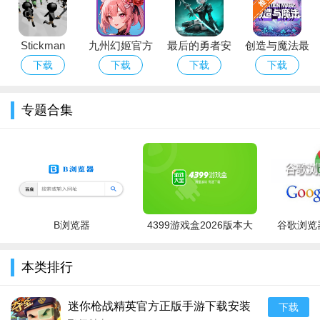
光等四类配件装配，升级后可解锁更多配件，能针对性强化精准
度、弹容量或降低后坐力。
Stickman
九州幻姬官方
最后的勇者安
创造与魔法最
Simulator:
正版手游免费
卓正版手游下
新版手游下载
九游专属福利与养成资源，新手起步顺畅：九游版支持账号
下载
下载
下载
下载
Zombie
下载
载安装
应用宝版
一键登录，上线即领专属豪华礼包，含点券、枪械升级卡等资
Battle(火柴人
源；日常签到、活跃任务、赛季活动稳定产出武器经验卡与皮肤
专题合集
之战测试服)
宝箱，寒假、双十二等节点还有限定角色与武器直购福利，快速
积累战力。
B浏览器
4399游戏盒2026版本大
谷歌浏览器
全
本类排行
迷你枪战精英官方正版手游下载安装
下载