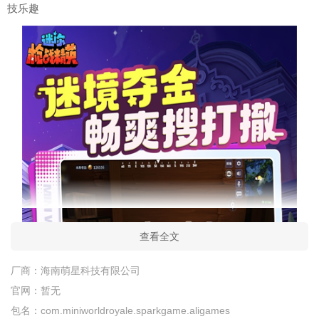
技乐趣
查看全文
厂商：
海南萌星科技有限公司
官网：
暂无
包名：
com.miniworldroyale.sparkgame.aligames