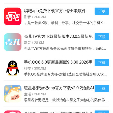
唱吧app免费下载官方正版K歌软件
下载
v12.72.12026手机版
影音
/
260.3M
游戏玩法
，是一款集K歌、录制、分享、社交于一体的手机K歌应用。拥有海量高清MV曲库
核心射击竞技，操作简易适配全玩家：采用第一/第三人称视
角切换，瞄准、射击、换弹操作逻辑清晰，新手3秒上手；支持自
壳儿TV官方下载最新版本v3.0.3最新免
下载
定义按键布局，适配移动端操作习惯，精准射击与灵活走位结
费版
影音
/
28.0M
壳儿TV官方最新版是蓝光画质聚合影视软件，适配多数安卓电视，汇集海量资源，涵盖剧影动漫纪录片等类型。支
合，既满足休闲玩家的娱乐需求，也能让硬核玩家发挥操作实
力。
手机QQ8.6.0更新最新版9.3.30 2026手
下载
多元对战模式，策略维度丰富：主打50人同局竞技的大地图
机版
社交
/
390.9M
对战，还有5V5枪战对决、狙击对决、据点争夺等排位模式，以
手机QQ是腾讯专为移动端打造的全功能社交聊天软件，拥有消息即时收发、语音/视频通话、文件传输、QQ空间、Q
及7V7团队乱斗、非对称野人模式等特色玩法；“谁是狙神”模式还
衍生出钩爪位移、重力变化等变体，规则多样不单调。
暖星谷梦游记app官方下载v2.0.2治愈AI
下载
星之子陪伴养成软件
生活
/
260.9M
武器养成与阵容搭配，战力提升有路径：枪械可通过经验卡
暖星谷梦游记是一款以治愈AI星之子为核心的陪伴养成游戏。玩家将与可爱的星之子在梦幻谷中互动，通过喂食、
升级，提升伤害、精准度等基础属性并解锁配件；局内可拾取榴
弹、能量剑等道具切换战术，近战与远程武器互补；组队对战时