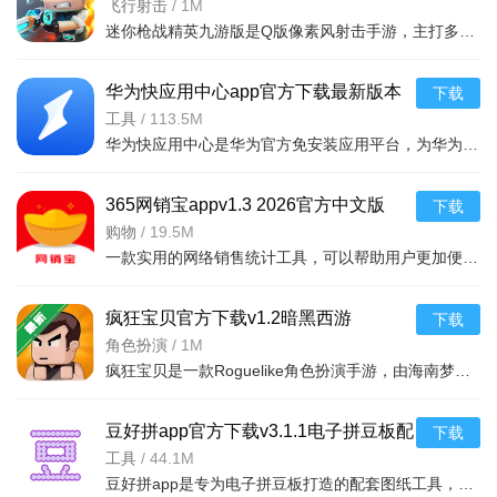
v1.0.75安卓版
飞行射击
/
1M
迷你枪战精英九游版是Q版像素风射击手游，主打多元竞技与自由武器搭配。涵盖50人同局等多样模式，枪械配件自
华为快应用中心app官方下载最新版本
下载
v16.3.1.301安卓版
工具
/
113.5M
华为快应用中心是华为官方免安装应用平台，为华为荣耀设备提供运行环境与统一管理入口。免安装即点即用，体
365网销宝appv1.3 2026官方中文版
下载
购物
/
19.5M
一款实用的网络销售统计工具，可以帮助用户更加便捷的管理自己的客户信息以及商品来源，轻松
疯狂宝贝官方下载v1.2暗黑西游
下载
Roguelike手游
角色扮演
/
1M
疯狂宝贝是一款Roguelike角色扮演手游，由海南梦境科技有限公司开发。你化身天命人坠入神佛妖魔共舞的混沌世
豆好拼app官方下载v3.1.1电子拼豆板配
下载
套图纸工具
工具
/
44.1M
豆好拼app是专为电子拼豆板打造的配套图纸工具，提供海量拼豆图案、图纸编辑与分享功能，支持安卓手机和平板