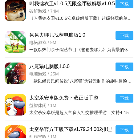
叫我锦衣卫v1.0.5无限金币破解版v1.0.5
下载
2026官方中文版
破解游戏
/
74M
《叫我锦衣卫v1.0.5安卓破解版下载》超级好玩的单机类型的手游游戏采用了是全国有4个人制作的一款单机史昂像
爸爸去哪儿找茬电脑版1.0
下载
电脑游戏
/
9M
一款以热门亲子综艺节目《爸爸去哪儿》为背景的休闲找不同游戏。玩家需要在两幅
游戏玩法
八尾猫电脑版1.0.0
下载
电脑游戏
/
25M
单手滑动操作，割草轻松上手：竖屏设计适配单手，滑动控
一款以经典民间传说“八尾猫”为背景制作的趣味冒险游戏。玩家将扮演一位勇敢的少年，在神秘
制角色移动，自动攻击怪物；无需复杂操作，新手快速体验满屏
清怪的爽感。
太空杀安卓版免费下载正版手游
下载
Roguelike技能组合，策略自由搭配：击杀怪物收集能量升
v1.79.24.002最新版
益智休闲
/
1M
级，每次升级三选一技能；不同技能与武器组合形成专属流派，
太空杀安卓版是超人气多人社交推理手游，支持4-15人联机。三大阵营搭配数十特色身份，多主题地图适配多样玩
适配不同关卡难度。
太空杀官方正版下载v1.79.24.002推理
下载
关卡挑战+限时BOSS，奖励丰富：主线关卡梯度解锁，含普
狼人杀社交游戏
动作冒险
/
1M