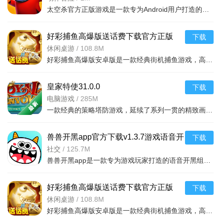
通、精英与地狱难度；定时刷新强力BOSS，掉落高阶装备与材
太空杀官方正版游戏是一款专为Android用户打造的多人竞技手游。玩家将扮演宇航员在太空飞船中完成团队任务，
料，挑战成功获额外加成。
好彩捕鱼高爆版送话费下载官方正版
下载
v2.0.3.3安卓免费版
休闲桌游
/
108.8M
好彩捕鱼高爆版安卓版是一款经典街机捕鱼游戏，高爆率送话费福利，海量鱼群真实炮击体验，免费下载畅玩，适
皇家特使31.0.0
下载
电脑游戏
/
285M
一款经典的策略塔防游戏，延续了系列一贯的精致画风和丰富玩法。在游戏中，玩家将扮演皇家特
兽兽开黑app官方下载v1.3.7游戏语音开
下载
黑组队平台
社交
/
125.7M
兽兽开黑app是一款专为游戏玩家打造的语音开黑组队平台，支持实时语音通话、快速组队、好友开黑等功能，解决
好彩捕鱼高爆版送话费下载官方正版
下载
v2.0.3.3安卓免费版
休闲桌游
/
108.8M
好彩捕鱼高爆版安卓版是一款经典街机捕鱼游戏，高爆率送话费福利，海量鱼群真实炮击体验，免费下载畅玩，适