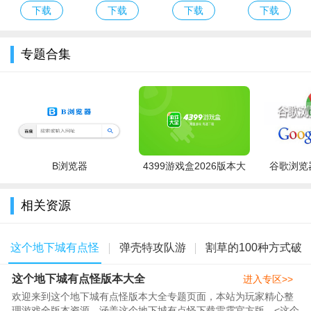
版送话费下载
恩和凯莉游戏
游版下载
用宝版下载
下载
下载
下载
下载
官方正版
安卓版
游戏内容
专题合集
末日剧情设定，场景随机生成：以城市遭怪物入侵为背景，
玩家化身战士守护幸存者；关卡地图与怪物分布随机，每次挑战
体验不同，保持新鲜感。
武器技能多样，合成体系完整：涵盖苦无、霰弹枪、无人机
等多类武器，可合成高阶神器；技能含攻击、防御、控制等类
型，升级三选一，支持自由组合。
B浏览器
4399游戏盒2026版本大
谷歌浏览器
全
九游专属福利，成长资源充足：登录即领九游专属礼包与签
相关资源
到奖励，含金币、武器碎片与道具；每日任务、赛季挑战产出稀
有装备，助力快速提升战力。
这个地下城有点怪
弹壳特攻队游
割草的100种方式破
这个地下城有点怪版本大全
版本大全
戏大全
解版大全
进入专区>>
欢迎来到这个地下城有点怪版本大全专题页面，本站为玩家精心整
理游戏全版本资源，涵盖这个地下城有点怪下载雷霆官方版、<这个