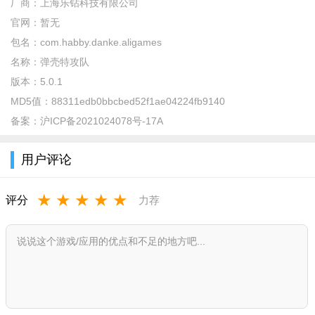
厂商：
上海乐钻科技有限公司
官网：
暂无
包名：
com.habby.danke.aligames
名称：
弹壳特攻队
版本：
5.0.1
MD5值：
88311edb0bbcbed52f1ae04224fb9140
备案：
沪ICP备2021024078号-17A
用户评论
弹壳特攻队九游版怎么玩？
★
★
★
★
★
评分
力荐
玩家可以自由搭配特工神器装备