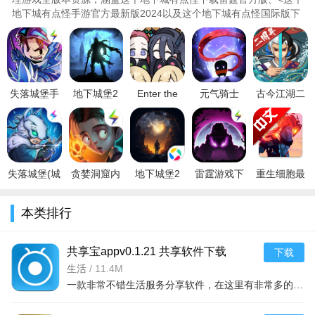
地下城有点怪手游官方最新版2024以及这个地下城有点怪国际版下
载2023最新版等热门版本，确..
失落城堡手
地下城堡2
Enter the
元气骑士
古今江湖二
游锁血辅助
黑暗觉醒私
Nyangeon(碧
5.3.1内置
周年版本
v4.3
服v1.0
蓝档案挺进
mod菜单最
v1.28.13安
地牢)手机
新版
卓版
2023v5.3.2
失落城堡(城
贪婪洞窟内
地下城堡2
雷霆游戏下
重生细胞最
堡大危机)内
购破解版最
黑暗觉醒应
载失落城堡
新版本
购版
新免费版
用宝版下载
最新版
v3.5.9哔哩
本类排行
v1.10.0.160
v2.6.8破解
最新版v2.7.
v1.24.0.310
哔哩官方版
安卓
版
安卓
共享宝appv0.1.21 共享软件下载
下载
生活
/
11.4M
一款非常不错生活服务分享软件，在这里有非常多的社区服务，还能够发掘身边的资源，下面小编就为