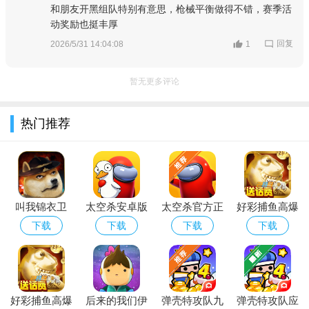
和朋友开黑组队特别有意思，枪械平衡做得不错，赛季活
动奖励也挺丰厚
回复
2026/5/31 14:04:08
1
暂无更多评论
热门推荐
叫我锦衣卫
太空杀安卓版
太空杀官方正
好彩捕鱼高爆
v1.0.5无限金
免费下载正版
版下载
版送话费下载
下载
下载
下载
下载
币破解版
手游
官方正版
好彩捕鱼高爆
后来的我们伊
弹壳特攻队九
弹壳特攻队应