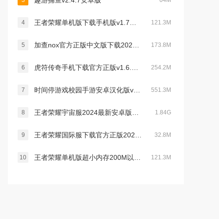
趣游捕鱼v2.4.7安卓版
3
64M
王者荣耀单机版下载手机版v1.7版本不更新
4
121.3M
加查nox官方正版中文版下载2023最新版(gacha nox)v1.1.0无广告版
5
173.8M
虎符传奇手机下载官方正版v1.6.140官方版
6
254.2M
时间停游戏校园手游安卓汉化版v1.1.0 安卓版
7
551.3M
王者荣耀宇宙服2024最新安卓版v9.3.1.6 官方版
8
1.84G
王者荣耀国际服下载官方正版2026最新版v11.2.1.5官方版
9
32.8M
王者荣耀单机版超小内存200M以下版本v1.7版本不更新
10
121.3M