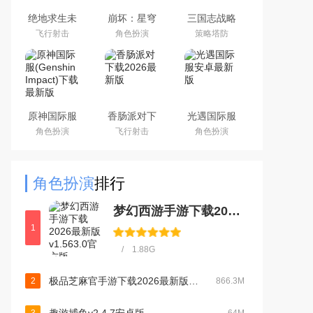
绝地求生未
崩坏：星穹
三国志战略
来之役手游
铁道官方手
版安卓灵犀
飞行射击
角色扮演
策略塔防
国际服下载
游下载安卓
客户端3D最
正版
最新版
新版
原神国际服
香肠派对下
光遇国际服
(Genshin
载2026最新
安卓最新版
角色扮演
飞行射击
角色扮演
Impact)下载
版
最新版
角色扮演
排行
梦幻西游手游下载2026最新版v1.563.0官方版
1
/ 1.88G
极品芝麻官手游下载2026最新版本v7.7.01063055官方版
2
866.3M