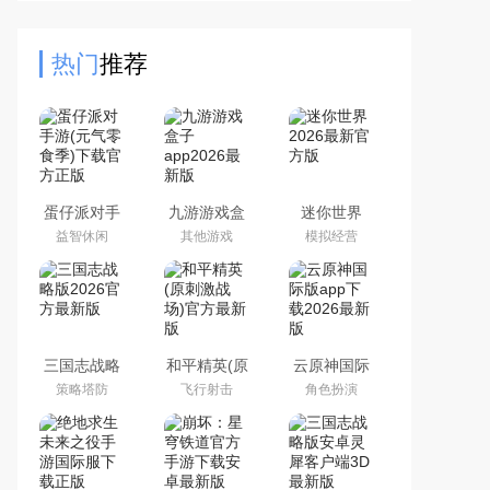
留了街机厅 original 的刺激手感，从
PC到移动端，始终是几
热门
推荐
蛋仔派对手
九游游戏盒
迷你世界
游(元气零食
子app2026
2026最新官
益智休闲
其他游戏
模拟经营
季)下载官方
最新版
方版
正版
三国志战略
和平精英(原
云原神国际
版2026官方
刺激战场)官
版app下载
策略塔防
飞行射击
角色扮演
最新版
方最新版
2026最新版