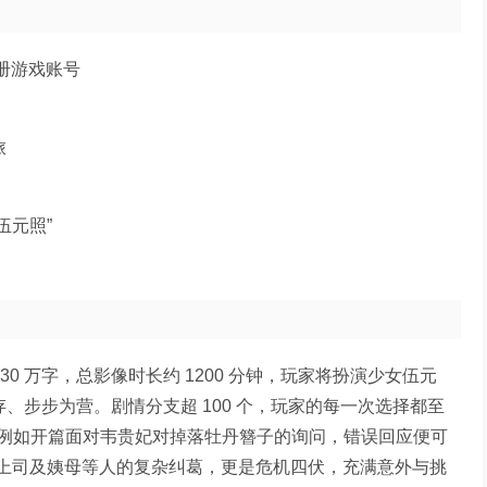
注册游戏账号
旅
伍元照”
0 万字，总影像时长约 1200 分钟，玩家将扮演少女伍元
存、步步为营。剧情分支超 100 个，玩家的每一次选择都至
例如开篇面对韦贵妃对掉落牡丹簪子的询问，错误回应便可
同侪、上司及姨母等人的复杂纠葛，更是危机四伏，充满意外与挑