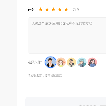
★
★
★
★
★
评分
力荐
选择头像:
请文明发言，遵守社区规范
★
★
★
★
★