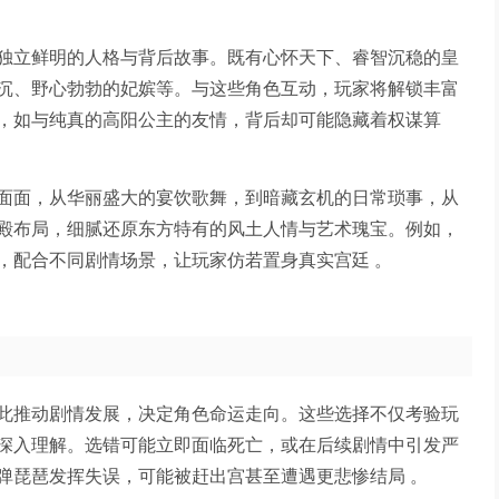
独立鲜明的人格与背后故事。既有心怀天下、睿智沉稳的皇
沉、野心勃勃的妃嫔等。与这些角色互动，玩家将解锁丰富
，如与纯真的高阳公主的友情，背后却可能隐藏着权谋算
面面，从华丽盛大的宴饮歌舞，到暗藏玄机的日常琐事，从
殿布局，细腻还原东方特有的风土人情与艺术瑰宝。例如，
，配合不同剧情场景，让玩家仿若置身真实宫廷 。
此推动剧情发展，决定角色命运走向。这些选择不仅考验玩
深入理解。选错可能立即面临死亡，或在后续剧情中引发严
弹琵琶发挥失误，可能被赶出宫甚至遭遇更悲惨结局 。