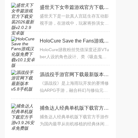
盛世天下女帝篇游戏官方下载安装2026最新版v2.0.2.9安卓版
盛世天下是一款真人宫廷生存互动影
视手游，在游戏中，玩家将扮演女主
角伍元照，从低微的后宫新人起步，
逐步登上女皇之位，作品分媚娘篇和
HoloCure Save the Fans游戏汉化版免费下载v10.1安卓版
女帝篇两部，媚娘篇是游
HoloCure拯救粉丝凭借深度还原VTu
ber人设的角色设计、类《吸血鬼幸
存者》的爽快战斗体系以及完全免费
的良心运营，为Hololive粉丝打造了
源战役手游官网下载最新版本v5.8手机版
一款兼具硬核肉鸽挑战与轻
《源战役》是上海雨玩开发的赛博修
仙ARPG手游，融合科幻与修仙元
素。五大职业定位鲜明，含新蛊毒战
姬，支持无损转职；有副本、跨服协
捕鱼达人经典单机版下载官方手游v3.9.26安卓免费版
作、离线挂机等玩法，养成线
捕鱼达人经典单机版下载官方手游作
为国内最早从街机移植的经典休闲捕
鱼游戏，《捕鱼达人经典版》完整保