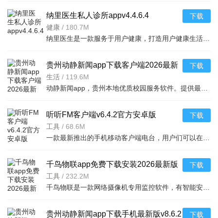
纳里医生私人诊所appv4.4.6.4
下载
健康
/
180.7M
纳里医生是一款服务于用户健康，打造用户健康生活的移动app。是用户没得私人云诊所。与医生实时交流，让他们
贵州动静新闻app下载客户端2026最新
下载
版v8.6.2官方最新安卓版
生活
/
119.6M
动静新闻app，贵州本地优质校园服务软件。提供最新本土新闻、生活便民服务及教育资源，包括空中课堂直播学习
听听FM客户端v6.4.2官方安卓版
下载
工具
/
68.6M
一款最新推出的手机移动客户端电台，用户们可以在这里收听到很多的音频栏目，音频资源，音乐
千鸟物联app免费下载安装2026最新版
下载
本v7.0.0手机版
工具
/
232.2M
千鸟物联是一款网络摄像机专用监控软件，有智能安防与远程照看的功能，无需复杂配置，即插即用，用户通过手
贵州动静新闻app下载手机最新版v8.6.2
下载