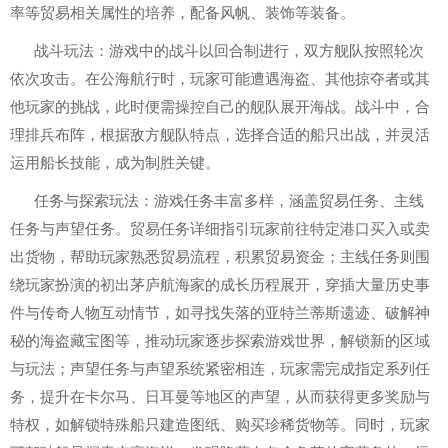
率等贸易相关属性的培养，配备风帆、装饰等装备。
战斗玩法：游戏中的战斗以回合制进行，双方舰队按照轮次
依次攻击。在公海航行时，玩家可能遭遇海盗、其他掠夺者或其
他玩家的挑战，此时便需操控自己的舰队展开海战。战斗中，合
理排兵布阵，根据敌方舰队特点，选择合适的船只出战，并灵活
运用船长技能，成为制胜关键。
任务与探索玩法：游戏任务丰富多样，涵盖贸易任务、主线
任务与声望任务。贸易任务详细指引玩家前往特定港口买入或卖
出货物，帮助玩家熟悉贸易流程，积累贸易资金；主线任务则围
绕玩家扮演的初出茅庐航海家的成长历程展开，穿插大量历史事
件与传奇人物互动情节，如寻找失落的亚特兰蒂斯遗迹、破解神
秘的海盗藏宝图等，推动玩家逐步探索游戏世界，解锁新的区域
与玩法；声望任务与声望系统紧密相连，玩家需完成指定系列任
务，提升在卡尔马、日耳曼等地区的声望，从而获得更多奖励与
特权，如解锁特殊船只建造图纸、购买珍稀货物等。同时，玩家