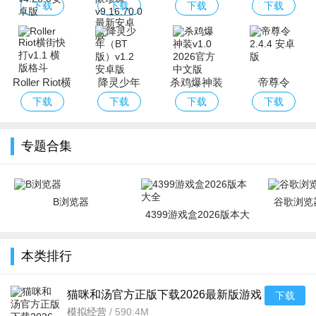
正版下载2026
下载无限钻石
利版
版
下载
下载
下载
下载
最新版游戏
版无限金币无
限珍珠
Roller Riot横
降灵少年
杀鸡爆神装
帝尊令
街快打
（BT版）
下载
下载
下载
下载
专题合集
B浏览器
谷歌浏览器
4399游戏盒2026版本大
全
本类排行
猫咪和汤官方正版下载2026最新版游戏
下载
v4.26.0安卓版
模拟经营
/
590.4M