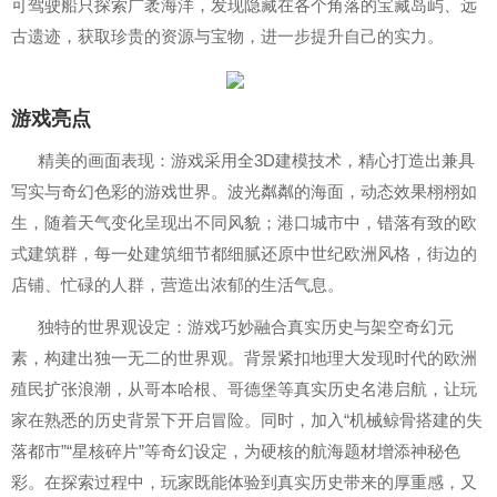
可驾驶船只探索广袤海洋，发现隐藏在各个角落的宝藏岛屿、远
古遗迹，获取珍贵的资源与宝物，进一步提升自己的实力。
游戏亮点
精美的画面表现：游戏采用全3D建模技术，精心打造出兼具
写实与奇幻色彩的游戏世界。波光粼粼的海面，动态效果栩栩如
生，随着天气变化呈现出不同风貌；港口城市中，错落有致的欧
式建筑群，每一处建筑细节都细腻还原中世纪欧洲风格，街边的
店铺、忙碌的人群，营造出浓郁的生活气息。
独特的世界观设定：游戏巧妙融合真实历史与架空奇幻元
素，构建出独一无二的世界观。背景紧扣地理大发现时代的欧洲
殖民扩张浪潮，从哥本哈根、哥德堡等真实历史名港启航，让玩
家在熟悉的历史背景下开启冒险。同时，加入“机械鲸骨搭建的失
落都市”“星核碎片”等奇幻设定，为硬核的航海题材增添神秘色
彩。在探索过程中，玩家既能体验到真实历史带来的厚重感，又