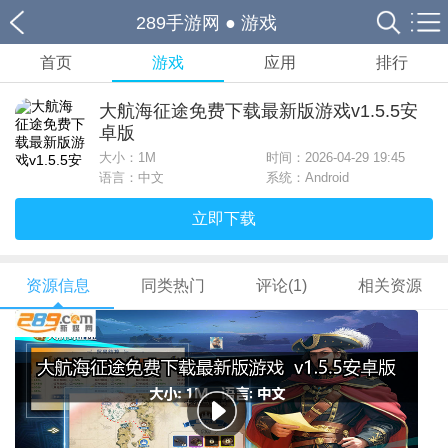
289手游网
●
游戏
首页
游戏
应用
排行
大航海征途免费下载最新版游戏v1.5.5安
卓版
大小：
1M
时间：2026-04-29 19:45
语言：中文
系统：Android
立即下载
资源信息
同类热门
评论(1)
相关资源