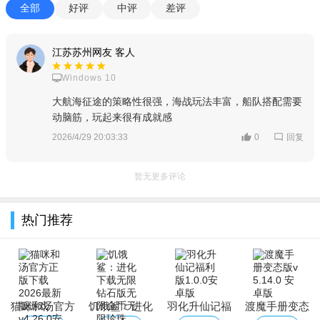
全部
好评
中评
差评
江苏苏州网友 客人
Windows 10
大航海征途的策略性很强，海战玩法丰富，船队搭配需要
动脑筋，玩起来很有成就感
回复
2026/4/29 20:03:33
0
暂无更多评论
热门推荐
猫咪和汤官方
饥饿鲨：进化
羽化升仙记福
渡魔手册变态