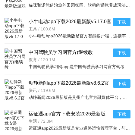
猫咪和汤凭借治愈的田园氛围、软萌的猫咪养成玩法与轻松的休闲体验，成为一款兼具治愈感与趣味性的经典萌系
小牛电动app下载2026最新版v5.17.0官
下载
方版
工具
/
100.8M
小牛电动App2026最新版是官方智能客户端，连接车辆可查车况、安防定位、远程操控。全流程服务覆盖收车用车，
中国驾驶员学习网官方(继续教
下载
育)appV2.8.95安卓版
教育
/
120.1M
中国驾驶员学习网app是中国驾驶员学习网官方驾考题库平台，提供2019最新网约车考试题库、驾考题库、全真模拟
动静新闻app下载2026最新版v8.6.2官
下载
方版
资讯
/
119.6M
动静新闻2026最新版是贵州广电官方融媒体平台，整合本土多源信息，以图文音视频呈现时政民生内容。搭建政企
运证通app官方下载安装2026最新版
下载
v3.0.3官方版
生活
/
72.3M
运证通app2026最新版是专业道路运输管理平台，与全国运政系统数据对接协同。支持道路运输证等三类电子证照在