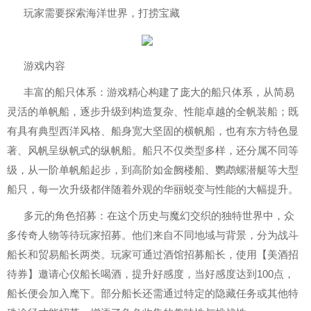
玩家需要探索海洋世界，打捞宝藏
游戏内容
丰富的船只体系：游戏精心构建了庞大的船只体系，从简易
灵活的单帆船，逐步升级到构造复杂、性能卓越的全帆装船；既
有具有典型西洋风格、船身宽大坚固的横帆船，也有东方特色显
著、风帆呈纵帆式的纵帆船。船只不仅类型多样，还分属不同等
级，从一阶单帆船起步，到高阶如金阙楼船、鹦鹉螺潜艇等大型
船只，每一次升级都伴随着外观的华丽蜕变与性能的大幅提升。
多元的角色招募：在这个历史与魔幻交织的独特世界中，众
多传奇人物等待玩家招募。他们来自不同地域与背景，分为战斗
船长和贸易船长两类。玩家可通过酒馆招募船长，使用【美酒招
待券】邀请心仪船长喝酒，提升好感度，当好感度达到100点，
船长便会加入麾下。部分船长还需通过特定的隐藏任务或其他特