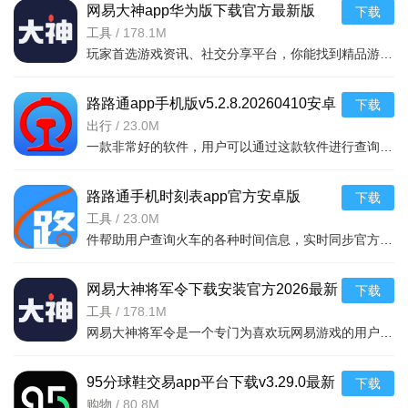
网易大神app华为版下载官方最新版
下载
v4.15.0华为版
工具
/
178.1M
玩家首选游戏资讯、社交分享平台，你能找到精品游戏资源，可以与其他玩家交流游戏技巧，还可以向大神学习经验，游戏成长材料、定制礼包每日领，游戏进阶快人一步，独家定制游戏
路路通app手机版v5.2.8.20260410安卓
下载
版
出行
/
23.0M
一款非常好的软件，用户可以通过这款软件进行查询列车时刻站点，支持多功能搜索，功能强大，还可以在上面查询余票，这款软件安全无广告，可以说是一款非常好的软件，并且结果是非常准确的，感兴
路路通手机时刻表app官方安卓版
下载
v5.2.8.20260410安卓版
工具
/
23.0M
件帮助用户查询火车的各种时间信息，实时同步官方行车数据，及时的提供车辆数据，确保用户正常使用，提供便捷的充值通道和专用的抢票通道，出票速度快，付款及出票，极速抢票，各种
网易大神将军令下载安装官方2026最新
下载
版v4.15.0安卓版
工具
/
178.1M
网易大神将军令是一个专门为喜欢玩网易游戏的用户打造的手机应用工具，为用户提供了最丰富的功能，里面能够为用户提供游戏攻略，游戏工具，游戏账户交易，改密码，升级服务等等，让广大的网易玩家能够放心的去玩游戏
95分球鞋交易app平台下载v3.29.0最新
下载
版
购物
/
80.8M