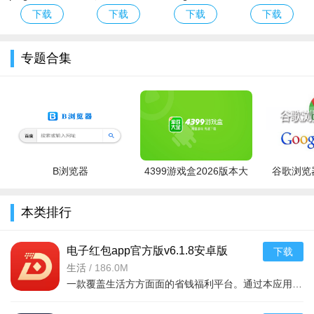
版下载2026最
服Eggy Party
官方下载最新
游戏免费版下
下载
下载
下载
下载
新版安卓版
下载官方最新
版本
载安装
版
专题合集
铲子海盗(Shovel Pirate)游戏亮点
B浏览器
4399游戏盒2026版本大
谷歌浏览器
全
1、独特海盗主题冒险：扮演可爱海盗角色，在海上岛屿中展
本类排行
开寻宝之旅，融合探险、战斗与解谜元素。
2、动态地形互动：通过铲子实时改变场景地形，如挖掘坑洞
电子红包app官方版v6.1.8安卓版
下载
困住敌人、搭建台阶到达高处，玩法灵活多变。
生活
/
186.0M
一款覆盖生活方方面面的省钱福利平台。通过本应用您可以在线领取多种消费红包，只要完成在平台上消费就能获取相应的福利红包。平台可消费渠道非常多，比如加油充电、缴纳话费电费、购买火车票
3、多人竞争模式：支持在线比拼通关速度，争夺“海盗王”头
衔，增加游戏社交与竞技性。