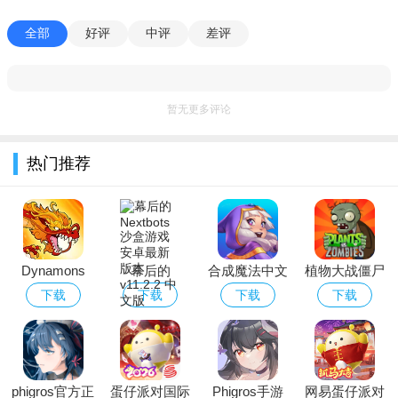
1、创新挖掘机制：以铲子挖掘地形为核心玩法，打破传统横
全部
好评
中评
差评
版冒险模式，增加策略性与探索自由度。
2、多样关卡设计：每个关卡融入独特地形谜题(如需要挖掘特
暂无更多评论
定路径才能通过的迷宫)，结合敌人与陷阱提升挑战性。
3、隐藏元素与成就：关卡中设置隐藏宝藏、秘密通道，完成
热门推荐
探索可解锁成就或特殊造型。
铲子海盗(Shovel Pirate)游戏优势
1、像素风格与轻量化体验：复古像素画面搭配简洁操作，每
局关卡时长较短，适合碎片化时间游玩。
Dynamons
幕后的
合成魔法中文
植物大战僵尸
World下载
Nextbots沙盒
版
经典版下载安
下载
下载
下载
下载
2、策略与操作结合：挖掘地形的策略性与躲避敌人的操作性
2026最新版
游戏安卓最新
装免费
并存，兼顾休闲与硬核玩家需求。
版本
3、持续更新维护：开发团队定期修复漏洞、优化体验，保持
游戏流畅性。
phigros官方正
蛋仔派对国际
Phigros手游
网易蛋仔派对