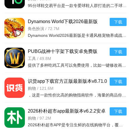
95分球鞋交易平台是一款专爱球鞋人群打造的二手球鞋交易平台，超多大牌保真的球鞋和潮流服饰。非常多的潮流达人的购物专场。平台不仅有着平台的专业鉴定，而且还有各种保障机制让用户们对交易更加满意。有需要的朋
Dynamons World下载2026最新版
下载
v1.12.62 安卓版
角色扮演
/
72.7M
Dynamons World2026最新版是卡通风格宠物养成战斗RPG手游，可免费获取皮卡丘、裂空座等神兽。玩法类似精灵宝可梦，能捕捉训练宝可梦，需考虑属性相克策略。支持实时PVP对战、世界BOSS超
PUBG战神十字架下载安卓免费版
下载
v7.68.0安卓免费版
工具
/
49.8M
提供了多种吃鸡工具可以免费使用，比如一键修改画质，调节游戏的各种参数，还可以提供一些其他实用功能，比如快速清理手机内存、手机加速等，优化手机性能，提供更流畅的游戏体验，
识货app下载官方正版最新版本v8.71.0
下载
安卓版
购物
/
121.6M
，这是一款性价比高的购物指南软件，海量的商品你都是可以选择的，用户可以看到很多的优惠的商品内容，各种正版资源可以在这里下载，由识货专业鉴别功能帮助你甄别，十分专业安全，需
2026朴朴超市app最新版本v6.2.2安卓
下载
最新版
购物
/
97.2M
2026朴朴超市APP是专注生鲜的在线购物平台，覆盖多城，30分钟极速配送。品类丰富含生鲜、日用品等，万款产品品质保障，天天特价月月大促。新人首单免邮送100元红包，更有秒杀、优惠券、秒付功能，冷链锁