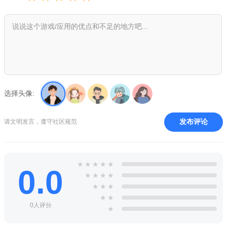
岛屿包含多个关卡，地形从沙滩、洞穴到森林各异，隐藏不同宝
藏与挑战。
2、敌人与陷阱系统：包含多种敌人(如骷髅士兵、螃蟹怪)和
动态陷阱(滚动巨石、喷火装置)，需灵活应对。
3、道具与技能收集：通过寻宝获得金币，解锁加速鞋、炸弹
等道具，或提升攻击、挖掘速度等特殊技能。
选择头像:
发布评论
请文明发言，遵守社区规范
★
★
★
★
★
0.0
★
★
★
★
★
★
★
★
★
0人评分
★
铲子海盗(Shovel Pirate)游戏特色