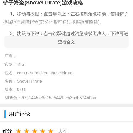
铲子海盗(Shovel Pirate)
游戏攻略
1、移动与挖掘：点击屏幕上下左右控制角色移动，使用铲子
挖掘地面或障碍物(部分地形可通过挖掘改变路径)。
2、跳跃与下蹲：点击跳跃键越过沟壑或躲避敌人，下蹲可进
入低矮通道或躲避陷阱。
查看全文
3、利用铲子改变地形：遇到高墙或障碍时，挖掘地面形成台
厂商：
阶或通道，或通过挖掘触发隐藏机关。
官网：
暂无
5、应对敌人与陷阱：观察敌人移动规律(如巡逻范围、攻击模
包名：
com.neutronized.shovelpirate
式)，利用跳跃或挖掘地形躲避;注意地面尖刺、滚石等陷阱，提
名称：
Shovel Pirate
前规划路线。
版本：
0.0.5
MD5值：
9791445fe6a15e5449bcb3bdb574b0aa
6、寻找隐藏宝藏：留意关卡中颜色异常的方块或特殊地形，
挖掘可能发现隐藏金币、道具或钥匙(用于解锁宝箱)。
用户评论
铲子海盗(Shovel Pirate)游戏内容
★
★
★
★
★
1、海上探险与岛屿寻宝：驾驶海盗船航行至不同岛屿，每个
评分
力荐