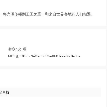
，将光明传播到王国之重，和来自世界各地的人们相遇。
名称：
光·遇
MD5值：
84cbc9ef4e398b2a48d1fe2e66c8a99e
0安卓版