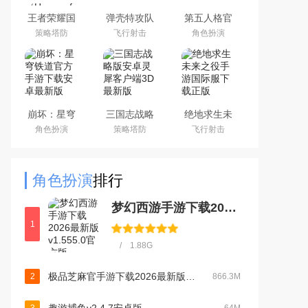
王者荣耀国
弹壳特攻队
第五人格官
际服下载
手游(新赛
服网易安卓
策略塔防
飞行射击
角色扮演
2026官方手
季)下载
客户端
机版
2026最新版
（Honor of
Kings）
崩坏：星穹
三国志战略
绝地求生未
铁道官方手
版安卓灵犀
来之役手游
角色扮演
策略塔防
飞行射击
游下载安卓
客户端3D最
国际服下载
最新版
新版
正版
角色扮演
排行
梦幻西游手游下载2026最新版v1.555.0官方版
1
/ 1.88G
极品芝麻官手游下载2026最新版本v7.6.01043006官方版
2
866.3M