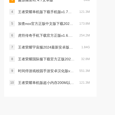
趣游捕鱼v2.4.7安卓版
3
64M
王者荣耀单机版下载手机版v1.7版本不更新
4
121.3M
加查nox官方正版中文版下载2023最新版(gacha nox)v1.1.0无广告版
5
173.8M
虎符传奇手机下载官方正版v1.6.140官方版
6
254.2M
王者荣耀宇宙服2024最新安卓版v9.3.1.6 官方版
7
1.84G
王者荣耀国际服下载官方正版2026最新版v11.2.1.5官方版
8
32.8M
时间停游戏校园手游安卓汉化版v1.1.0 安卓版
9
551.3M
王者荣耀单机版超小内存200M以下版本v1.7版本不更新
10
121.3M