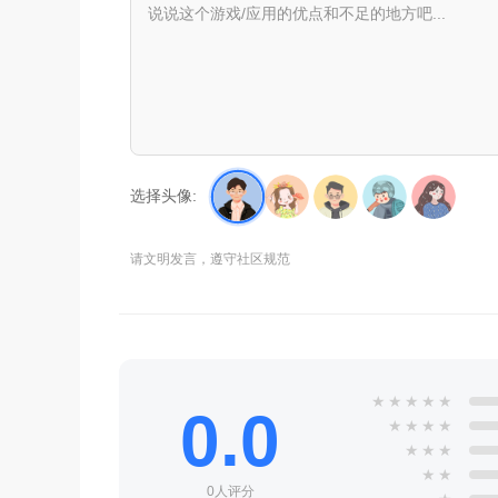
选择头像:
请文明发言，遵守社区规范
★
★
★
★
★
0.0
★
★
★
★
★
★
★
★
★
0人评分