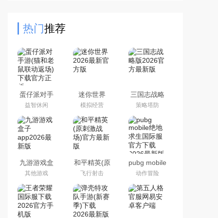
高效稳定的辅助工具，能够帮助《光
遇》玩家实现自动弹奏乐谱、
热门
推荐
蛋仔派对手
迷你世界
三国志战略
游(猫和老鼠
2026最新官
版2026官方
益智休闲
模拟经营
策略塔防
联动返场)下
方版
最新版
载官方正版
九游游戏盒
和平精英(原
pubg mobile
子app2026
刺激战场)官
绝地求生国
其他游戏
飞行射击
动作冒险
最新版
方最新版
际服官方下
载2026最新
版本