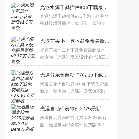
光遇水源千鹤插件app下载最新版v1.0安卓版
光遇水源千鹤插件app作为一款零付
费科技增强插件，集成了丰富的实用
功能模块。用户只需启动插件后登录
游戏，即可激活悬浮菜单界面，支持
光遇芒果小工具下载免费最新版v2.17安卓最新版
自由调整多项游戏参数设置
光遇芒果小工具下载免费最新版是一
款专为《光遇》玩家设计的辅助工
具，主要功能包括身高查询、笔记记
录、复刻位置查询等‌‌，还提供了多种
光遇音乐盒自动弹琴app下载免费最新版v3.6.95安卓最新版
实用小工具
光遇音乐盒自动弹琴app下载免费最
新版一款专为《光遇》游戏玩家设计
的辅助工具，主要用于自动弹奏音
乐。用户可以选择内置的音乐曲目或
光遇自动弹奏软件2025最新版本v2.0.9 Beta安卓版
导入自己的音乐作品，软件会
光遇自动弹奏软件免费版2025最新
版，光遇自动弹奏软件免费版2025
最新版是一款功能强大、简单易用、