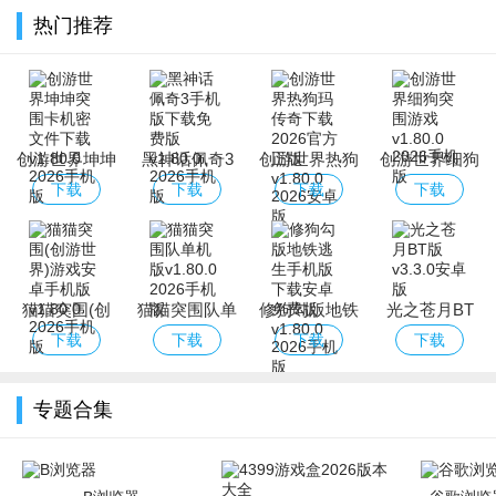
热门推荐
创游世界坤坤
黑神话佩奇3
创游世界热狗
创游世界细狗
突围卡机密文
手机版下载免
玛传奇下载
突围游戏
下载
下载
下载
下载
件下载
费版
2026官方正版
猫猫突围(创
猫猫突围队单
修狗勾版地铁
光之苍月BT
游世界)游戏
机版
逃生手机版下
版
下载
下载
下载
下载
安卓手机版
载安卓免费版
专题合集