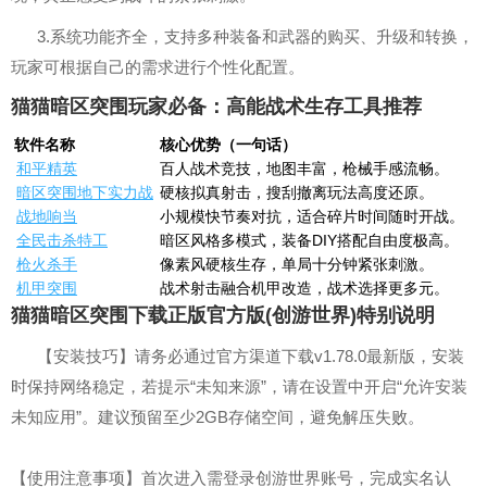
3.系统功能齐全，支持多种装备和武器的购买、升级和转换，
玩家可根据自己的需求进行个性化配置。
猫猫暗区突围玩家必备：高能战术生存工具推荐
软件名称
核心优势（一句话）
和平精英
百人战术竞技，地图丰富，枪械手感流畅。
暗区突围地下实力战
硬核拟真射击，搜刮撤离玩法高度还原。
战地响当
小规模快节奏对抗，适合碎片时间随时开战。
全民击杀特工
暗区风格多模式，装备DIY搭配自由度极高。
枪火杀手
像素风硬核生存，单局十分钟紧张刺激。
机甲突围
战术射击融合机甲改造，战术选择更多元。
猫猫暗区突围下载正版官方版(创游世界)特别说明
【安装技巧】请务必通过官方渠道下载v1.78.0最新版，安装
时保持网络稳定，若提示“未知来源”，请在设置中开启“允许安装
未知应用”。建议预留至少2GB存储空间，避免解压失败。
【使用注意事项】首次进入需登录创游世界账号，完成实名认