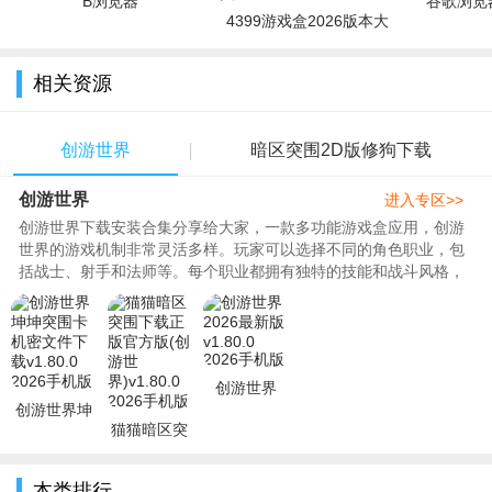
B浏览器
谷歌浏览器
4399游戏盒2026版本大
全
相关资源
创游世界
暗区突围2D版修狗下载
创游世界
进入专区>>
创游世界下载安装合集分享给大家，一款多功能游戏盒应用，创游
世界的游戏机制非常灵活多样。玩家可以选择不同的角色职业，包
括战士、射手和法师等。每个职业都拥有独特的技能和战斗风格，
玩家可以根据自己的喜好选择..
创游世界
创游世界坤
2026最新版
猫猫暗区突
坤突围卡机
v1.80.0
围下载正版
密文件下载
2026手机版
官方版(创游
v1.80.0 20
本类排行