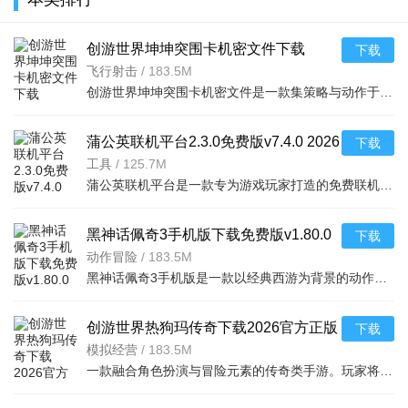
世界)v1.8
创游世界坤坤突围卡机密文件下载
下载
v1.80.0 2026手机版
飞行射击
/
183.5M
创游世界坤坤突围卡机密文件是一款集策略与动作于一体的冒险游戏，玩家将操控坤坤角色，在充满挑战的关卡中
蒲公英联机平台2.3.0免费版v7.4.0 2026
下载
电脑版
工具
/
125.7M
蒲公英联机平台是一款专为游戏玩家打造的免费联机工具，支持将不同网络环境下的设备虚拟组建为局域网，轻松
黑神话佩奇3手机版下载免费版v1.80.0
下载
2026手机版
动作冒险
/
183.5M
黑神话佩奇3手机版是一款以经典西游为背景的动作冒险单机游戏，免费下载即可体验。游戏采用高清画质与流畅打
创游世界热狗玛传奇下载2026官方正版
下载
v1.80.0 2026安卓版
模拟经营
/
183.5M
一款融合角色扮演与冒险元素的传奇类手游。玩家将扮演热狗玛，在广袤