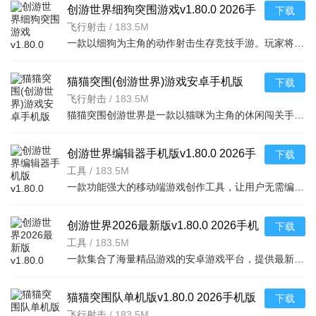
创游世界细狗突围游戏v1.80.0 2026手
下载
机版
飞行射击
/
183.5M
一款以细狗为主角的动作射击生存竞技手游。玩家将操控敏捷的细狗在危机四伏的战场上
猫猫突围(创游世界)游戏安卓手机版
下载
v1.80.0 2026手机版
飞行射击
/
183.5M
猫猫突围创游世界是一款以猫咪为主角的休闲闯关手游，玩家需操控可爱猫咪在复杂关卡中灵活突围，避开障碍、
创游世界编辑器手机版v1.80.0 2026手
下载
机版
工具
/
183.5M
一款功能强大的移动端游戏创作工具，让用户无需编程基础即可在手机上自由设计关卡、
创游世界2026最新版v1.80.0 2026手机
下载
版
工具
/
183.5M
一款集合了海量精品游戏的安卓游戏平台，提供最新热门手游、单机游戏、休闲益智等各类
猫猫突围队单机版v1.80.0 2026手机版
下载
飞行射击
/
183.5M