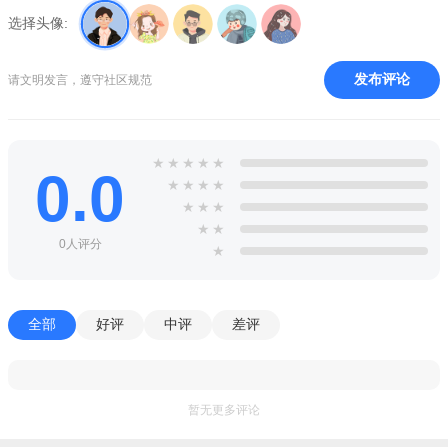
选择头像:
发布评论
请文明发言，遵守社区规范
★
★
★
★
★
0.0
★
★
★
★
★
★
★
★
★
0人评分
★
全部
好评
中评
差评
暂无更多评论