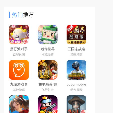
行，它采用了立体的场景设计，有着
独特的艺术气息和精美的
热门
推荐
蛋仔派对手
迷你世界
三国志战略
游(猫和老鼠
2026最新官
版2026官方
益智休闲
模拟经营
策略塔防
联动返场)下
方版
最新版
载官方正版
九游游戏盒
和平精英(原
pubg mobile
子app2026
刺激战场)官
绝地求生国
其他游戏
飞行射击
动作冒险
最新版
方最新版
际服官方下
载2026最新
版本