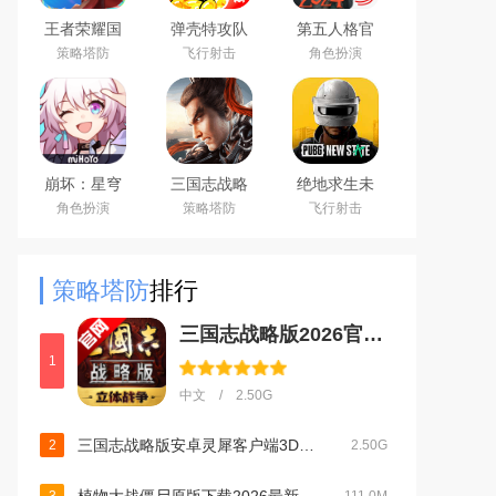
王者荣耀国
弹壳特攻队
第五人格官
际服下载
手游(新赛
服网易安卓
策略塔防
飞行射击
角色扮演
2026官方手
季)下载
客户端
机版
2026最新版
（Honor of
Kings）
崩坏：星穹
三国志战略
绝地求生未
铁道官方手
版安卓灵犀
来之役手游
角色扮演
策略塔防
飞行射击
游下载安卓
客户端3D最
国际服下载
最新版
新版
正版
策略塔防
排行
三国志战略版2026官方最新版v2077.1646安卓版
1
中文 / 2.50G
三国志战略版安卓灵犀客户端3D最新版v2077.1646官方最新安卓版
2
2.50G