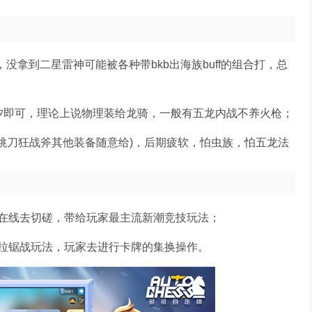
没拿到二星雷神可能被各种带bkb出海族buff的组合打，总
汐即可，理论上说物理装给龙骑，一般有五龙内战不养火枪；
跳刀狂战斧其他装备随意给)，后期疲软，怕虫族，怕五龙法
在线去切磋，带给玩家最主流新潮竞技玩法；
拉锯战玩法，玩家去进行卡牌的集换操作。