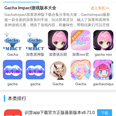
Gacha Impact游戏版本大全
版本大全
有版本
戏合集
进入专区>>
GachaImpact加查原神版下载合集分享给大家，GachaImpact最新
版一款全新的加查系列手游，玩法简单灵活，融入了加查和原神等
多种游戏元素，增添了游戏内容，和趣味性，帮助玩家们可以尽情
装扮解锁，获取穿搭灵感，感受线上装扮游戏的乐趣，289特别整
理了GachaImpact最新版下载，加查原神版，加查冲击，加查
Impact游戏下载等所有版本，希望满足大家的需求！..
Gacha
加查原神版
加查俱乐部
加查nox官
gacha nox
Impact游戏
下载中文版
nox最新版
方正版中文
游戏（加查
最新版下载
免费2023最
本下载2026
版下载2023
nox）中文
2023官方正
新版(Gacha
官方正版
最新版
版下载官方
版v1.1.0中
Impact)v1.1.0
v1.1.12中文
(gacha
最新版
文完整版
安
版
nox)v1.1.0
v1.1.0安卓
gacha
gacha
Gacha
Gacha
gachaunique
无广
版
costume加
costume（加
outfits Ideas
Oven（加查
下载(新版加
查服装游戏
查服装）中
加查服装灵
烤箱）中文
查)2022中
本类排行
下载中文免
文版下载
感大全下载
下载2023最
文免费版
费版v1.1.0
2023最新版
2022最新版
新版v1.1.0
V10.1最新
安卓版
v1.1.0官方
v1.0
手机版
版
识货app下载官方正版最新版本v8.71.0
下载
版