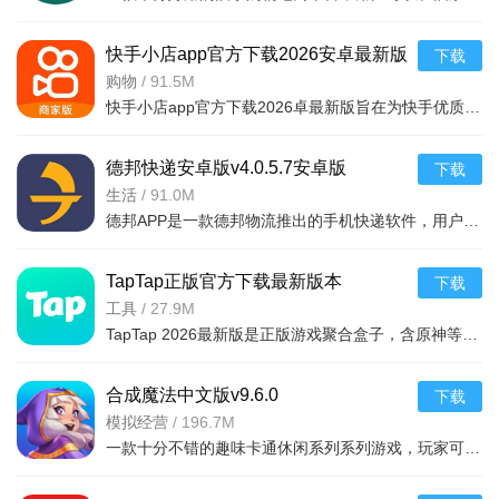
快手小店app官方下载2026安卓最新版
下载
v7.2.40.481安卓最新版
购物
/
91.5M
快手小店app官方下载2026卓最新版旨在为快手优质用户提供便捷的商品售卖服务，高效的将自身流量转化为收益，app拥有的功能很强大，店家可以在线查看所有的订单详情，软件拥有工作台，效率工具，客服消息等
德邦快递安卓版v4.0.5.7安卓版
下载
生活
/
91.0M
德邦APP是一款德邦物流推出的手机快递软件，用户可以通过手机下单查单、跟踪及个人资料管理等基本功能，方便快捷。
TapTap正版官方下载最新版本
下载
2026v2.94.0-mkt#100300手机版
工具
/
27.9M
TapTap 2026最新版是正版游戏聚合盒子，含原神等海量大作，更新及时。有平台+游戏双重福利，定期推主题权益；内置地图/配队/找搭子工具及安装包管理，提升体验。支持多登录保障安全，青少年模式兼顾不
合成魔法中文版v9.6.0
下载
模拟经营
/
196.7M
一款十分不错的趣味卡通休闲系列系列游戏，玩家可以通过合成魔法中文版利用自己的魔法来合成，建造自己的花园完成每天的任务，点击方块就能合成，操作起来非常简单有趣，还能够在梦幻的游戏世界之中