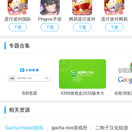
版本
2、玩法充满多多的欢乐，积极的参与进来，无限制的切磋，
参加各种派对；
蛋仔派对国际
Phigros手游
网易蛋仔派对
蛋仔派对网易
3、你可以操控着开启精彩的闯关之旅，融入其中的去畅想其
服Eggy Party
官方下载最新
游戏免费版下
版下载安卓正
下载
下载
下载
下载
中的乐趣精彩。
下载官方最新
版本
载安装
版游戏
版
专题合集
B浏览器
4399游戏盒2026版本大
谷歌浏览器
全
相关资源
Gacha Impact游戏
gacha nox游戏所
二狗子汉化组游