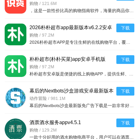
安卓版
购物
/
121.6M
，这是一款性价比高的购物指南软件，海量的商品你都是可以选择的，用户可以看到很多的优惠的商品内容，各种正版资源可以在这里下载，由识货专业鉴别功能帮助你甄别，十分专业安全，需
2026朴朴超市app最新版本v6.2.2安卓
下载
最新版
购物
/
97.2M
2026朴朴超市APP是专注生鲜的在线购物平台，覆盖多城，30分钟极速配送。品类丰富含生鲜、日用品等，万款产品品质保障，天天特价月月大促。新人首单免邮送100元红包，更有秒杀、优惠券、秒付功能，冷链锁
朴朴超市(朴朴买菜)app安卓手机版
下载
v6.2.2安卓版
购物
/
97.2M
朴朴超市安卓版是便捷的线上购物APP，提供生鲜、日用等万款品质商品，每日特价、月月大促，新人首单免邮还送100元红包。支持30分钟闪电送达多区域，秒付通道结账快，更有完善售后保障，满足日常需求，轻松享
幕后的Nextbots沙盒游戏安卓最新版本
下载
v11.2.2 中文版
动作冒险
/
981.1M
幕后的Nextbots沙盒最新版免广告下载是一款非常好玩的3D沙盒建造冒险游戏，高度自由的玩法和丰富的游戏内容，可以带给玩家们更多的冒险体验，采用第一视角，玩家可以自由探索和冒险，可以构建自己的基地，
酒票酒水服务appv4.5.1
下载
购物
/
129.2M
一款十分好用的酒水购物电商平台，用户可以在酒票酒水服务app上选购各种酒品，平台上酒品种类丰富，还有超多折扣，海量名优酒品，低至9.9元。，用户可以在享受美酒的同时查阅相关酒品知识