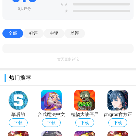
★
★
0人评分
★
全部
好评
中评
差评
游戏特色：
1、进入加查世界，开始你的动漫创作，打造个性化的角色，
非常的迷人；
暂无更多评论
2、海量服装解锁，随你进行搭配，焕然一新的造型，来这里
热门推荐
尽情的互动；
3、置身各种场景当中，释放出你的压力，治愈的画面呈现，
愉快的减压。
游戏功能：
幕后的
合成魔法中文
植物大战僵尸
phigros官方正
1、丰富的养成方式，不断的成长玩法，你随时都能自由的装
Nextbots沙盒
版
经典版下载安
版下载2026最
下载
下载
下载
下载
饰自己的小人；
游戏安卓最新
装免费
新版安卓版