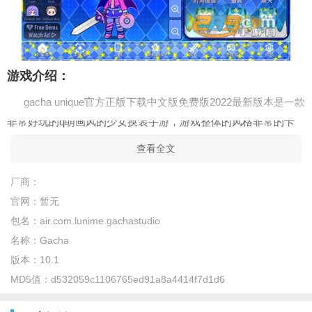
游戏介绍：
gacha unique官方正版下载中文版免费版2022最新版本是一款
非常好玩的q萌画风的少女换装手游，游戏整体的风格非常的卡
通，是二次元玩家的福音，在游戏中玩家可以创建不同的人物角
查看全文
色，你可以定制她的五官长相以及穿着打扮，超多玩法以及服装
元素等你来解锁。
厂商：
官网：
暂无
游戏亮点：
包名：
air.com.lunime.gachastudio
1、不同的人物造型，组合成的人物图片也会非常多。
名称：
Gacha
2、结识全新的好友，并与我们的NPC进行我们的交谈。
版本：
10.1
MD5值：
d532059c1106765ed91a8a4414f7d1d6
3、全新模式，探索不同的领域，创造自己的动漫风格。
4、简单易上手，完成各个任务挑战，创建完美的故事。