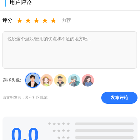
用户评论
5、然后玩家可以将自己喜欢的组合好的图片进行保存。
★
★
★
★
★
评分
力荐
6、创建好角色后，玩家可以自己选择喜欢的人物背景。
游戏优势：
1、打怪过程中，如果所选难度越高，获胜之后，你就可以获
得稀有的道具。
2、游戏中也有非常多的强化道具，使用道具也能够让你获得
较高的分数；
选择头像:
3、提供有很多不同的boss，难度也会不一样的，提前训练，
变得更强大；
发布评论
请文明发言，遵守社区规范
★
★
★
★
★
0.0
★
★
★
★
★
★
★