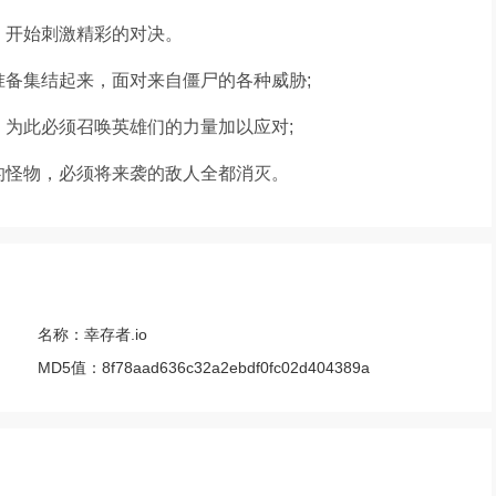
，开始刺激精彩的对决。
准备集结起来，面对来自僵尸的各种威胁;
，为此必须召唤英雄们的力量加以应对;
的怪物，必须将来袭的敌人全都消灭。
名称：
幸存者.io
MD5值：
8f78aad636c32a2ebdf0fc02d404389a