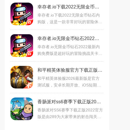
幸存者.io下载2022无限金币钻石内购版v1.3.12安卓版
幸存者.io下载2022无限金币钻石内
购版，这是一款非常好玩的冒险休闲
生存类的游戏，这款游戏里面的很多
的武器和各种卡通的画风你都是可以
幸存者.io无限金币钻石2022最新内购免费版v1.4.4最新破解版
进行体验的，里面的很多的
幸存者.io无限金币钻石2022最新内
购免费版是超好玩的冒险挑战关卡类
型的手游，你可以解锁更多精彩的道
具，面对僵尸的攻击玩家需要想到办
和平精英体验服官方下载正版2026最新版v1.36.8安卓试玩版
法去解决问题，超多欢乐的
和平精英体验服2026最新版是官方
测试服，安卓长期开放、iOS短期开
启，可优先尝鲜新内容。含百人实战
训练、经典PVP模式、24V24夺旗战
香肠派对ss6赛季下载正版2024官方版v16.48暴走吧恐龙版
场（陆空载具兵种）。支持第一
香肠派对SS6赛季下载正版2022官方
版是由289为大家带来的射击闯关类
型的手游，你可以解锁更多的道具和