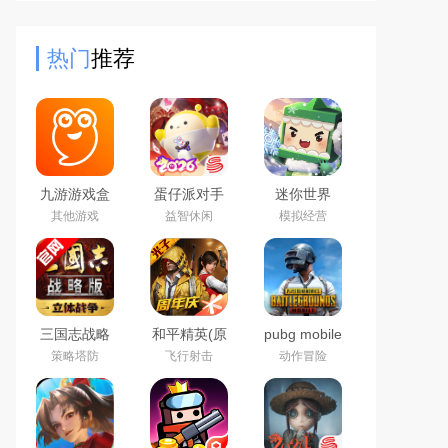
服装，同时在这里全新的赛季角色，
全新的天气系统，解锁超多
热门
推荐
九游游戏盒
蛋仔派对手
迷你世界
子app2026
游(猫和老鼠
2026最新官
其他游戏
益智休闲
模拟经营
最新版
联动返场)下
方版
载官方正版
三国志战略
和平精英(原
pubg mobile
版2026官方
刺激战场)官
绝地求生国
策略塔防
飞行射击
动作冒险
最新版
方最新版
际服官方下
载2026最新
版本