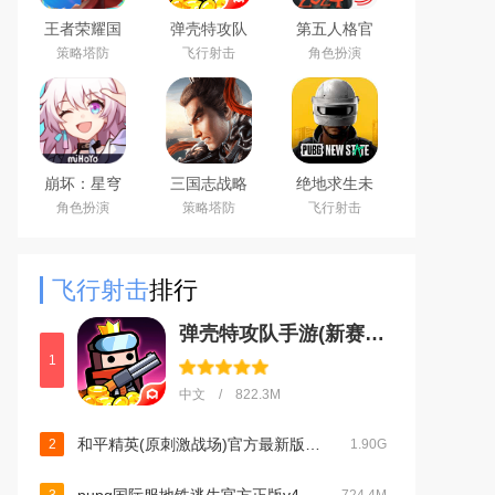
王者荣耀国
弹壳特攻队
第五人格官
际服下载
手游(新赛
服网易安卓
策略塔防
飞行射击
角色扮演
2026官方手
季)下载
客户端
机版
2026最新版
（Honor of
Kings）
崩坏：星穹
三国志战略
绝地求生未
铁道官方手
版安卓灵犀
来之役手游
角色扮演
策略塔防
飞行射击
游下载安卓
客户端3D最
国际服下载
最新版
新版
正版
飞行射击
排行
弹壳特攻队手游(新赛季)下载2026最新版v4.6.2官方版
1
中文 / 822.3M
和平精英(原刺激战场)官方最新版v1.35.12正式版
2
1.90G