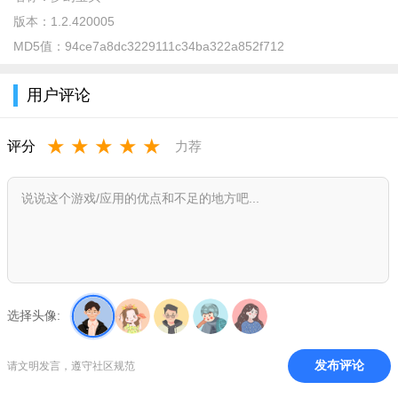
八大职业，百种战技，任意组合搭配；
版本：
1.2.420005
野外遭遇，竞技称王，组团征战天下；
MD5值：
94ce7a8dc3229111c34ba322a852f712
挑战激情，讨伐霸主，开创王者公会；
用户评论
万千萌宠：经典养成，伴你共闯天下；
华丽装备：洗练、强化、改良、解封，打造你的专属套装；
★
★
★
★
★
评分
力荐
丰富的玩法：闯副本、打boss、竞技场称王、帮会战争天
下；
梦幻宝贝游戏优势
魔幻巨作空前绝后，唯美场景童话演绎；流畅操作轻松上
手，多人回合巅峰对决；
选择头像:
百种最新事迹系统，感受霸气新潮追求；变化无常对战地
图，无处不在体验冒险；
发布评论
请文明发言，遵守社区规范
团队协同作战机制，领略真实享受情谊；万变宠物个性怪