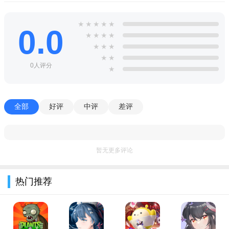
物，随心所欲完美转换；
★
★
★
★
★
跌宕起伏故事情节，多样独特任务演变；交友结婚收徒拜
0.0
★
★
★
★
师，游戏人生真情天下；
★
★
★
★
★
华丽炫彩技能特效，怀旧画面首屈一指；四大职业相辅相
0人评分
★
成，谱写史诗战争神话；
经典副本boss战斗，奖励丰厚四处商机；万人空巷公会大
战，激情挑战终极杀戮！
全部
好评
中评
差评
梦幻宝贝游戏点评
【荣耀战场】
暂无更多评论
自由报名参与，随机阵营对战，真正体现平等实力的对战！
热门推荐
【宠物养成升级】
增加宠物“命中”属性强化，强力提升宠物命中属性！
新增宠物“辅助”技能，提升宠物战斗效果，增加宠物养成多样