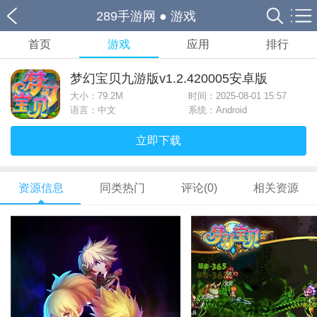
289手游网
●
游戏
首页
游戏
应用
排行
梦幻宝贝九游版v1.2.420005安卓版
大小：
79.2M
时间：2025-08-01 15:57
语言：中文
系统：Android
立即下载
资源信息
同类热门
评论(0)
相关资源