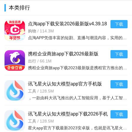
本类排行
点淘app下载安装2026最新版v4.39.18
下载
官方版
购物
/
114.3M
点淘APP凭借丰富的短剧、直播与潮流内容，实用的观剧、购物和互动功能，以及追剧购物一站式、优惠福利丰厚、内容互动丰富的核心亮点，成为追剧剁手党的宝藏平台，既为用户带来畅快的沉浸式观剧体验，又能让用户在
携程企业商旅app下载2026最新版
下载
v10.24.0安卓版
出行
/
66.1M
携程企业商旅app下载2023最新版是携程官方推出的专门针对企业级用户打造的平台，拥有更高的企业折扣，大家通过携程企业商旅app预订出差的机票、酒店等等都能获得更多折扣，需要的小伙伴快来下载吧。
讯飞星火认知大模型app官方手机版
下载
v5.6.1安卓版
工具
/
128.5M
，一款由科大讯飞推出的人工智能应用，基于人工智能技术，为大家提供强大的学习功能和办公功能，可以通过在线提问的方式，获取各种生活学习建议，还能够一键ai续写文章，完成各
讯飞星火认知大模型app下载2026手机
下载
版v5.6.1安卓最新版
工具
/
128.5M
星火app官方下载最新2023安卓版，也就是讯飞星火app，一款智能的讯飞星火认知大模型应用，拥有同样的ai社交功能，和文章续写，绘画功能，只需要输入关键词，即可快速生成你需要的文本内容，或者绘画作品