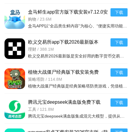
盒马鲜生app官方版下载安装v7.12.0安
下载
卓版
购物
/
23.6M
盒马APP以“全品类生鲜内容”为核心、“便捷实用功能”为支撑、“极速新鲜与高性价比”为亮点，用全球直采保障食材品质，靠高效物流实现即时送达，以多元服务提升购物体验。无论是日常买菜、采购进口海鲜，还是购
欧义交易所app下载2026最新版本
下载
v6.165.0最新版
理财
/
388.1M
欧义交易所2026最新版是安全好用的数字货币交易平台，支持近千种币种及衍生品交易，配备安全钱包。全球领先，金融级加密保障安全，专业分析师直播指导。功能含智能挖矿、矿池自动切换、实时监控挖矿状况，交易流
植物大战僵尸经典版下载安装免费
下载
v3.15.0安卓版
策略塔防
/
114.8M
植物大战僵尸经典版是经典策略塔防类游戏，凭借植物抵御僵尸守护家园的核心玩法，通过种植植物构建防线，抵御从屏幕右侧持续入侵的僵尸，风靡全球，游戏的界面简洁，操作简单，上手容易，全年龄段都适合玩这款游戏。
腾讯元宝deepseek满血版免费下载
下载
v2.63.0安卓版
工具
/
121.8M
腾讯元宝deepseek满血版集成混元大模型，提供从文档解析、多语言翻译到创意绘图、口语陪练的一站式AI服务。亮点在于其全面覆盖办公学习生活娱乐需求，特别适合追求效率与创意的用户。功能包括AI写作、对