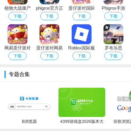
性！
植物大战僵尸
phigros官方正
蛋仔派对国际
Phigros手游
【人物发型】
经典版下载安
版下载2026最
服Eggy Party
官方下载最新
下载
下载
下载
下载
装免费
新版安卓版
下载官方最新
版本
人物发型玩法优化，新增发型道具，百变发型，变幻随心！
版
【英雄/恶人榜】
网易蛋仔派对
蛋仔派对网易
Roblox国际服
罗布乐思
两个排行榜玩法全面换代升级：
游戏免费版下
版下载安卓正
下载中文版游
roblox中文版
下载
下载
下载
下载
英雄榜：以每周击杀敌对阵营玩家累积获得的“荣誉”进行排
载安装
版游戏
戏
国际服2026最
行；
新版
专题合集
恶人榜：以每周击杀同阵营玩家累积获得的恶意值进行排
行；
【竞技场改版】
突破原有的自动战斗模式，挑战玩家升级为手动战斗，全面
提升挑战体验！
B浏览器
4399游戏盒2026版本大
谷歌浏览器
全