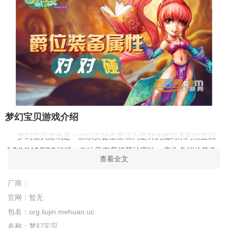
梦幻宝贝游戏介绍
梦幻宝贝游戏是一款以安徒生童话为题材的魔幻系列轻度回
合制MMORPG游戏，在这里有着超萌的宠物，变化多端的装备
查看全文
系统，各种游戏辅助系统，包括交友，拜师，结婚等系统，让玩
家可以开展各种活动，打打副本，BOSS，抢装备让玩家更是热
厂商：
血澎湃。
官网：
暂无
梦幻宝贝游戏特色
包名：
org.liujin.mehuan.uc
名称：
梦幻宝贝