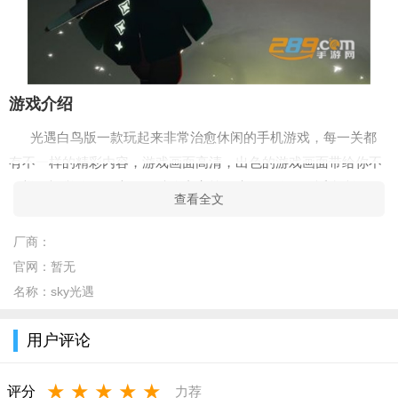
游戏介绍
光遇白鸟版一款玩起来非常治愈休闲的手机游戏，每一关都
有不一样的精彩内容，游戏画面高清，出色的游戏画面带给你不
一样的视觉体验，大量的精彩内容等你来一一体验，适合所有的
查看全文
玩家游戏。
厂商：
游戏亮点
官网：
暂无
1、游戏中的图片效果比较清晰，可以为您带来更多的治愈
名称：
sky光遇
感。
2、所有操作都相对容易掌握，这里的游戏更多的都是享受的
用户评论
玩法。
★
★
★
★
★
评分
力荐
3、每天会有全新的任务，为玩家带来不同的测试游戏玩法。