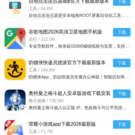
自动点击连点器app官方下载最新版本
下载
v3.8.5安卓版
工具
/
54.8M
自动点击连点器是安卓端免ROOT屏幕自动化工具，通过无障碍服务实现单点/多点连点、手势录制回放、图片识别点击、定时任务等功能，适用于游戏挂机、电商抢购等场景。安装包小巧流畅，安全无广告，支持千次/秒极
谷歌地图2026高清卫星地图手机版
下载
v26.13.06官方版
出行
/
222.0M
专业导航软件，收录超15000城镇线路与实景，支持离线下载。新界面操作便捷，数据更新提速更准全，新增方言播报、动态路况避拥堵。可定位搜索附近餐饮景点，查看地点详情，
韵镖侠快递员揽派官方下载最新版本
下载
v8.93.3官方最新安卓版
工具
/
144.8M
韵镖侠App，韵达快递员专属办公神器！智能识别单号，自动保存查单记录，多设备同步。支持短信、云呼通知签收，账号绑定替代巴枪，工作更高效。亮点包括二维码名片、便捷扫描、快递圈交流及一键群发短信。功能全面
奥特曼之格斗超人安卓版游戏下载安装
下载
v14.0.0官方版
格斗游戏
/
735.0M
奥特曼之格斗超人以正版 IP、热血格斗与公平竞技为核心，兼顾情怀还原与创新玩法，是奥特曼粉丝与动作格斗爱好者的必玩之作。
荣耀小游戏app下载2026最新版
下载
v16.0.27.600安卓版
工具
/
71.7M