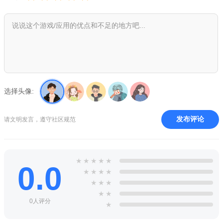
游戏优势
在探索广阔世界的旅途中，与来自世界各地的人们相遇、相
识、相知、相助;
多种不同的游戏玩法设计，养成、冒险、社交等塑造出不同
的画风与内容;
选择头像:
温暖人心的唯美社交游戏，打破现代社会人心的坚冰，放松
并柔软了心灵;
发布评论
请文明发言，遵守社区规范
游戏小编评测
芥子空间sky白鸟版非常多的玩法模式在其中，众多精彩刺激
★
★
★
★
★
0.0
的对战赛事，唯美浪漫的小清新画风，一定会让你在这场全新的
★
★
★
★
冒险之旅里，可以真实感受到其中的乐趣，并且跌宕起伏的故事
★
★
★
情节也将会带给你最真实的代入感！
★
★
0人评分
★
游戏相关说明