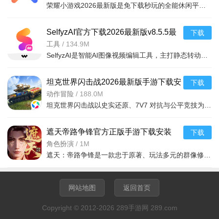
荣耀小游戏2026最新版是免下载秒玩的全能休闲平台，汇聚竞技、益智等多元玩法与单人组队模式，省内存。云存档跨端续玩，无登录免注册更安全，云技术适配低配机。支持好友组队互赠道具，有多层排行榜与限时挑战，
SelfyzAI官方下载2026最新版v8.5.5最
下载
新版
工具
/
134.9M
SelfyzAI是智能AI图像视频编辑工具，主打静态转动态创作。一键实现修图、抠图换背景、风格滤镜切换，还有未来宝宝、动漫头像等趣味生成，高清导出。依托AI技术，操作极简零门槛，模板资源丰富，社交属性
坦克世界闪击战2026最新版手游下载安
下载
装v11.17.0.99官方版
动作冒险
/
188.0M
坦克世界闪击战以史实还原、7V7 对抗与公平竞技为核心，是坦克迷与竞技玩家不容错过的硬核装甲战场。
遮天帝路争锋官方正版手游下载安装
下载
v1.1.2安卓版
角色扮演
/
1M
遮天：帝路争锋是一款忠于原著、玩法多元的群像修仙手游，既还原了遮天宇宙的宏伟史诗与情怀，又通过丰富的玩法与策略博弈带来全新体验，让玩家既能重温经典，也能亲手书写属于自己的帝路传奇，是遮天粉丝与修仙游戏
网站地图
返回首页
Copyright © 2012-2026 289手游网 289.com