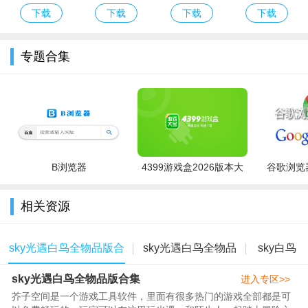
官方正版手游
版游戏免费下
钱版官方下载
下载官方手游
下载
下载
下载
下载
下载安装
载
2026最新版
专题合集
B浏览器
4399游戏盒2026版本大
谷歌浏览器
全
相关资源
sky光遇白鸟全物品版合
sky光遇白鸟全物品
sky白鸟
sky光遇白鸟全物品版合集
集
版
版
进入专区>>
芥子空间是一个游戏工具软件，里面有很多热门的游戏全部都是可