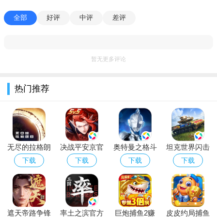
1、白鸟脚本将有效让画质质量变高，体验最佳的视觉上效
全部
好评
中评
差评
果。
2、辅助中的跑步图和蜡烛选择等功能都是通过按钮进行非常
简单。
暂无更多评论
3、脚本运行时不会出现任何浮动窗口，对手游体验完全没有
影响。
热门推荐
无尽的拉格朗
决战平安京官
奥特曼之格斗
坦克世界闪击
日手游官方下
方下载安卓手
超人安卓版游
战2026最新版
下载
下载
下载
下载
载最新版
机版
戏下载安装
手游下载安装
遮天帝路争锋
率土之滨官方
巨炮捕鱼2赚
皮皮约局捕鱼