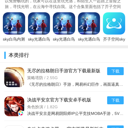
以免费畅玩的，玩家可以在这里玩光遇，和陌生人一起踏上冒险之
旅，寻找光明，在云海中寻找自我。这个合集里面包括了芥子空间
sky光遇白鸟全物品版,芥子空间sky白鸟版全物品,芥子空间sky光遇
无限蜡烛能量,芥子空间sky光遇测试服，芥子空间sky白鸟空巢版，
喜欢的小伙伴赶紧来下载吧..
sky白鸟内测
sky光遇白鸟
sky光遇白鸟
sky光遇白鸟
芥子空间sky
版(全道具)
内测版2026
全物品版单
全物品版下
白鸟版
最新版本
最新版
机安装包
载最新版本
2022v1.1.75
本类排行
v0.32.2最新
v0.32.2官方
2024最新版
2026v0.32.2
最新版
版
最新版
v0.11.9最新
最新版
版
无尽的拉格朗日手游官方下载最新版
下载
v1.2.1094278安卓版
策略塔防
/
2.55G
《无尽的拉格朗日》手游，网易科幻巨作，画面逼真，背景音乐恢弘。指挥机队征战太空，解锁战舰，灵活运用资源。超大地图自由探索，二次元美女战士陪战。结盟或战斗，征服银河，留下你的痕迹。考验排兵布阵，享受指尖
决战平安京官方下载安卓手机版
下载
v1.311.0最新版
角色扮演
/
1.82G
决战平安京是网易阴阳师IP公平竞技MOBA手游，5V5核心对战，无符文镜像地图保障公平，和风美学还原式神与场景。玩法含资质赛、娱乐模式，养成轻量化无付费属性。支持组队社交，赛事体系完善，视听体验顶级，