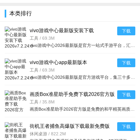
金鸣改变身
金鸣改无限
3.8全人物版
最新无广告
新模组
版无限连招
连招无限能
v1.3.500安
版v1.0安卓
本类排行
最新破解版
量中文安卓
卓版
版
v3.4金鸣版
版v3.1.3安
卓版
vivo游戏中心最新版安装下载
下载
2026v7.2.24.0安卓版本
工具
/
69.3M
vivo游戏中心2026最新版是官方一站式手游平台，汇聚三十万正版游戏，新游首发可预约。游戏空间智能优化畅玩，专属福利丰富。智能推荐精准，管理便捷，社区互动组队，家长监护健康，客服及时响应，全方位提升
vivo游戏中心app最新版本
下载
2026v7.2.24.0安卓版
工具
/
69.3M
vivo游戏中心2026最新版是官方游戏平台，集三十多万精品游戏与玩家社区于一体。提供极速下载、安全资源，覆盖多类型游戏，每日更新推荐；支持个性化推荐、云端同步、游戏加速、礼包领取，还有互动社区与最新
画质Box准星助手免费下载2026官方版
下载
v2.0.0官方正版
工具
/
35.8M
画质Box准星助手2026官方版是免费的和平精英画质优化工具，一键解锁极限帧率与全画质，支持自定义，内置云代码库。可优化音画质，操作简单安全无广告，主播推荐，能提升游戏画面质量，助力玩家轻松吃鸡。
街机王者捕鱼高爆版下载最新免费版
下载
v3.14.0.10.11官方安卓版
休闲桌游
/
822.2M