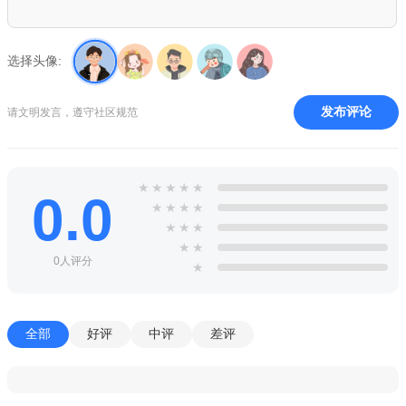
选择头像:
发布评论
请文明发言，遵守社区规范
★
★
★
★
★
0.0
★
★
★
★
★
★
★
★
★
0人评分
★
全部
好评
中评
差评