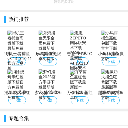
暂无更多评论
热门推荐
街机王者捕鱼
乐鸿捕鱼无限
崽崽ZEPETO
小玛丽捕鱼赢
高爆版下载最
金币免费下载
国际版安卓下
红包版下载官
下载
下载
下载
下载
新免费版
最新版
载2026中文最
方正版
新版
消除烧烤串红
梦幻捕鱼2026
万亨捕鱼赢红
趣赢功夫捕鱼
包版下载官方
官方手游下载
包版下载最新
狂暴版下载最
下载
下载
下载
下载
免费版
最新版
版本
新版手游
专题合集