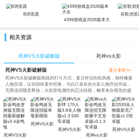
B浏览器
谷歌浏览器
4399游戏盒2026版本大
全
相关资源
死神VS火影破解版
死神vs火影
死神VS火影破解版
进入专区>>
死神VS火影破解版熟练的打斗方式，复古怀旧街机风格，独特像素
人物呈现，让你回味童年经典，与自己喜欢的火影人物开始作战，
无限连招随意释放，火焰雷电属性的忍法技能，畅享来自视觉的盛
宴忍术运用全靠即时操作，实时联机互动，各种比拼模式任你体
验，邀请好友一同体验火影世界，鸣人、黑崎一护、孙悟空以及琦
玉老师等经典热血动画人物登场，来选择你最喜欢的角色，击败所
有的对手玩家。..
死神VS火影
死神VS火影
死神VS火影
金鸣改无限
死神VS火影
死神vs火影
绊 175人版
2020全人物
连招版本最