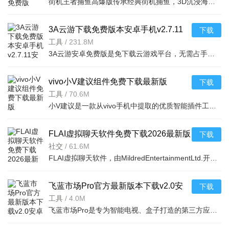
街机王者捕鱼高爆版传承经典街机捕鱼，3D沉浸海底场景搭配炫酷特效，个性炮台翅膀任你选，史诗BOSS挑战刺激。免费VIP升级即送，登录领海量福利，超高爆率一炮爆金。双竞模式实时PK，全服打BOSS赢奖励
3A云游下载免费版本安卓手机v2.7.11
下载
安卓版
工具
/
231.8M
3A云游安卓免费版是免下载云游戏平台，无需占手机空间即可畅玩3A大作与经典游戏，覆盖多类型。每日18小时免费时长，智能推荐+分类检索，支持手柄及分辨率设置，低延迟保障操控。新人享畅玩福利，每日领红包，
vivo小V建议组件免费下载最新版
下载
v12.2.3.0安卓版
工具
/
70.6M
小V建议是一款从vivo手机中提取的优质智能插件工具，专为vivo用户打造，通过深度整合航班、火车、酒店、快递、电影、日程、会议、打车等关键信息，实现精准识别、实时同步与便捷呈现，是vivo手机用户优
FLAI虚拟聊天软件免费下载2026最新版
下载
v2.1.7安卓版
社交
/
61.6M
FLAI虚拟聊天软件，由MildredEntertainmentLtd.开发，是一款集虚拟对话与AI互动于一体的社交应用。它以高度个性化的角色创建、丰富的场景定制和AI学习记忆功能为亮点，让用户能够与
飞蓝市场Pro官方最新版本下载v2.0安
下载
卓版
工具
/
4.0M
飞蓝市场Pro是专为智能电视、盒子打造的第三方应用商店，提供影视、游戏等多品类应用，经审核安全纯净无广告，完全免费。支持全网搜索、分类浏览，一键下载安装，多线程高速，大屏适配操作简单，资源海量品类全，