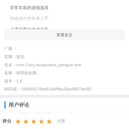
非常丰富的游戏道具
游戏操作简单易上手
卡通可爱的游戏画风
查看全文
趣味十足的游戏玩法
厂商：
游戏说明
官网：
暂无
雪球不断地跌落下来, 要怎样才能不被袭击?
包名：
com.Coey.desperated_penguin.bnn
随著时间的流逝, 难度将不断地增加, 来挑战自己能跑得多远吧!
名称：
绝望的企鹅
游戏亮点
版本：
1.6
MD5值：
185b34178eb53a4f9be2fae88579e0f3
《绝望的企鹅》是由开发商Coey Lai开发的一款画风卡通可爱
的休闲益智类游戏，操控企鹅不断向前奔跑，躲避下落的雪球。
用户评论
简单又有趣的玩法，带你领略游戏的魅力所在。操作简单易上
手，游戏难度递增适中，无限制的距离和时间。
★
★
★
★
★
评分
力荐
相关介绍