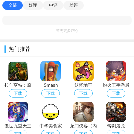
全部
好评
中评
差评
暂无更多评论
热门推荐
拉伸亨特：原
Smash
妖怪地牢
炮火王手游最
始的猎物
Test(粉碎试验
Yokai
新安卓破解版
下载
下载
下载
下载
app安卓解压
Dungeon
游戏破解版)
傲世九重天三
中华美食家
龙门侠客（内
铸剑屠龙
国机蜜福利版
购版）
下载
下载
下载
下载