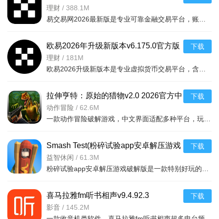
版
理财
/
388.1M
易交易网2026最新版是专业可靠金融交易平台，账户资金双重保障，收益每日可见。可快速掌握市场动态，交易稳
欧易2026年升级新版本v6.175.0官方版
下载
理财
/
181M
欧易2026升级新版本是专业虚拟货币交易平台，含全球上千种热门币种，支持指纹一键登录、实时到账、价格预警
拉伸亨特：原始的猎物v2.0 2026官方中
下载
文版
动作冒险
/
62.6M
一款动作冒险破解游戏，中文界面适配多种平台，玩家追踪原始猎物体验刺激挑战，免费
Smash Test(粉碎试验app安卓解压游戏
下载
破解版)v1.2
益智休闲
/
61.3M
粉碎试验app安卓解压游戏破解版是一款特别好玩的解压游戏，你可以在游戏中随意破幻任何物品，看到什么毁掉什
喜马拉雅fm听书相声v9.4.92.3
下载
影音
/
145.2M
一款收音机类软件。喜马拉雅fm听书相声超多电台频道。有娱乐电台，音乐电台等等。各式