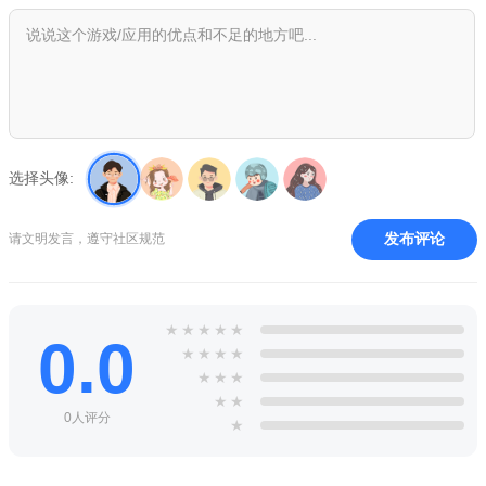
近日，一款由Le Cartel开发，Devolver Digital发行的休闲独立
游戏《Heave》在Steam平台正式发售，值得一提的是，由于本
作存在较高的娱乐及搞怪元素，该作在国内的名称被翻译为“嘿哟
走你！”
绝望的企鹅小米免费版特别说明
选择头像:
欢迎使用v1.0.0安卓版！安装前请开启“未知来源”权限（设置-
安全）。首次进入需联网验证，若闪退请清理缓存或重装。常见
发布评论
请文明发言，遵守社区规范
问题：黑屏可尝试关闭悬浮窗；卡顿请降低画质。安装技巧：建
议预留500MB空间，勿覆盖旧版。注意：本版为免费体验，部分
关卡需观看广告解锁，不支持存档云同步。请勿修改游戏文件，
★
★
★
★
★
0.0
否则可能无法运行。如遇闪退，尝试重启设备或更新GPU驱动。
★
★
★
★
★
★
★
祝您游戏愉快！
★
★
0人评分
★