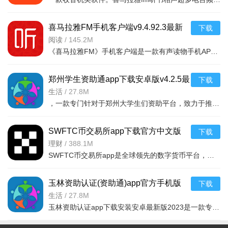
喜马拉雅FM手机客户端v9.4.92.3最新
下载
版
阅读
/
145.2M
《喜马拉雅FM》手机客户端是一款有声读物手机APP，随时随地，想听就听，中国知名声音库，拥有数千万优质声音
郑州学生资助通app下载安卓版v4.2.5最
下载
新版
生活
/
27.8M
，一款专门针对于郑州大学生们资助平台，致力于推送最新的福利政策，以及各种惠
SWFTC币交易所app下载官方中文版
下载
v6.166.0最新版
理财
/
388.1M
SWFTC币交易所app是全球领先的数字货币平台，集交易、理财、Web3钱包于一体，适配新老用户。支持多元交易（
玉林资助认证(资助通)app官方手机版
下载
v4.2.5安卓版
生活
/
27.8M
玉林资助认证app下载安装安卓最新版2023是一款专门为用户提供资助服务的平台，用户可以根据自身条件和需求，