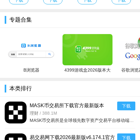
专题合集
B浏览器
4399游戏盒2026版本大
谷歌浏览器
全
本类排行
MASK币交易所下载官方最新版本
下载
v6.160.0官方版
理财
/
388.1M
MASK币交易所是全球领先数字资产交易平台移动端，服务千万用户，提供现货、合约、法币、DeFi、Web3、NFT等一
易交易网下载2026最新版v6.174.1官方
下载