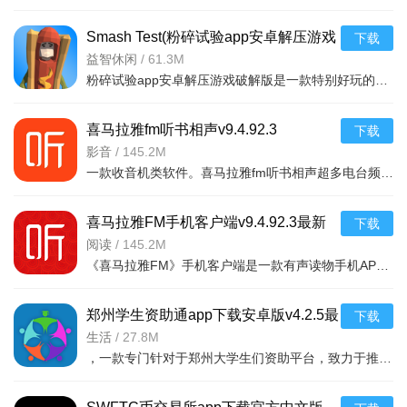
Smash Test(粉碎试验app安卓解压游戏
下载
破解版)v1.2
益智休闲
/
61.3M
粉碎试验app安卓解压游戏破解版是一款特别好玩的解压游戏，你可以在游戏中随意破幻任何物品，看到什么毁掉什
喜马拉雅fm听书相声v9.4.92.3
下载
影音
/
145.2M
一款收音机类软件。喜马拉雅fm听书相声超多电台频道。有娱乐电台，音乐电台等等。各式
喜马拉雅FM手机客户端v9.4.92.3最新
下载
版
阅读
/
145.2M
《喜马拉雅FM》手机客户端是一款有声读物手机APP，随时随地，想听就听，中国知名声音库，拥有数千万优质声音
郑州学生资助通app下载安卓版v4.2.5最
下载
新版
生活
/
27.8M
，一款专门针对于郑州大学生们资助平台，致力于推送最新的福利政策，以及各种惠