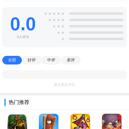
能获得金币奖励。
泳池美妆派对游戏完整中文版特色
★
★
★
★
★
0.0
★
★
★
★
1、游戏采用简约的画面风格，充满挑战的玩法模式；
★
★
★
★
★
2、众多精美的服装自由装扮，轻松获得海量的金币；
0人评分
★
3、展现出你的独特魅力理念，登上时尚的杂志封面；
4、比价考验大家的审美风格，自由的进行组合装扮。
全部
好评
中评
差评
小编推荐同类软件
梦幻家园
：装扮家居，三消闯关轻松解压
装扮少女
：海量换装，少女心满满的搭配
暂无更多评论
美妆相机
：AR试妆，一键体验潮流妆容
模拟人生移动版
：自由生活，派对社交随心玩
奇迹暖暖
：唯美服饰，剧情搭配华丽冒险
热门推荐
闪耀暖暖
：3D换装，沉浸式美妆与派对
恋与制作人
：恋爱互动，约会派对甜宠剧情
我的小家
：装修房间，清新泳池派对风格
女王的化妆间
：专业化妆，解锁各种派对造型
开心消消乐
：休闲闯关，欢乐派对氛围满分