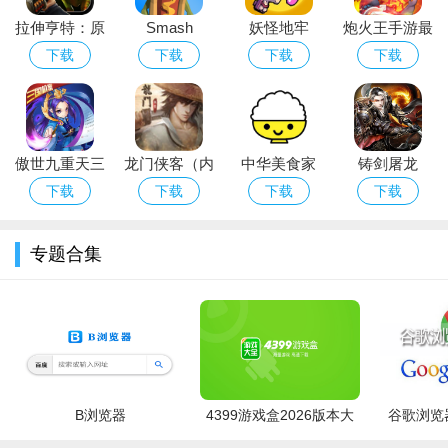
拉伸亨特：原
Smash
妖怪地牢
炮火王手游最
始的猎物
Test(粉碎试验
Yokai
新安卓破解版
下载
下载
下载
下载
app安卓解压
Dungeon
游戏破解版)
傲世九重天三
龙门侠客（内
中华美食家
铸剑屠龙
国机蜜福利版
购版）
下载
下载
下载
下载
专题合集
B浏览器
4399游戏盒2026版本大
谷歌浏览器
全