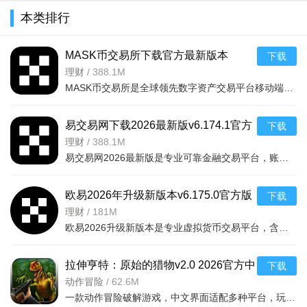
本类排行
MASK币交易所下载官方最新版本
下载
v6.160.0官方版
理财
/
388.1M
MASK币交易所是全球领先数字资产交易平台移动端，服务千万用户，提供现货、合约、法币、DeFi、Web3、NFT等一
易交易网下载2026最新版v6.174.1官方
下载
版
理财
/
388.1M
易交易网2026最新版是专业可靠金融交易平台，账户资金双重保障，收益每日可见。可快速掌握市场动态，交易稳
欧易2026年升级新版本v6.175.0官方版
下载
理财
/
181M
欧易2026升级新版本是专业虚拟货币交易平台，含全球上千种热门币种，支持指纹一键登录、实时到账、价格预警
拉伸亨特：原始的猎物v2.0 2026官方中
下载
文版
动作冒险
/
62.6M
一款动作冒险破解游戏，中文界面适配多种平台，玩家追踪原始猎物体验刺激挑战，免费