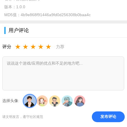
版本：
1.0.0
MD5值：
4b9e868f91446a9fd0d256308b0baa4c
用户评论
泳池美妆派对游戏完整中文版介绍
★
★
★
★
★
评分
力荐
泳池美妆派对游戏是一款休闲轻松的益智装备类小游戏，女
性化十足的一款小游戏，无需流量消耗，画风也非常小清新，操
作也容易上手，可玩性还是不错的。
泳池美妆派对游戏完整中文版亮点
1.一步步为美女们穿衣打扮，华丽的时装、昂贵的美妆护肤品
任您使用。
选择头像:
2.游戏配色非常小可爱，少女心十足，音效轻松又休闲，非常
舒适减压。
发布评论
请文明发言，遵守社区规范
3.看似很简单的装扮游戏，其实也要达成目标哦，达成目标才