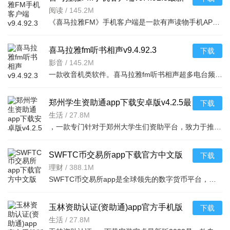
版
阅读
/
145.2M
《喜马拉雅FM》手机客户端是一款有声读物手机APP，随时随地，想听就听，中国知名声音库，拥有数千万优质声音
喜马拉雅fm听书相声v9.4.92.3
下载
影音
/
145.2M
一款收音机类软件。喜马拉雅fm听书相声超多电台频道。有娱乐电台，音乐电台等等。各式
郑州学生资助通app下载安卓版v4.2.5最
下载
新版
生活
/
27.8M
，一款专门针对于郑州大学生们资助平台，致力于推送最新的福利政策，以及各种惠
SWFTC币交易所app下载官方中文版
下载
v6.166.0最新版
理财
/
388.1M
SWFTC币交易所app是全球领先的数字货币平台，集交易、理财、Web3钱包于一体，适配新老用户。支持多元交易（
玉林资助认证(资助通)app官方手机版
下载
v4.2.5安卓版
生活
/
27.8M