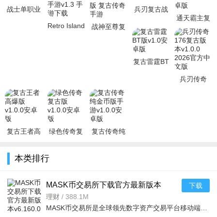
战士单职业
兵刃复古战
通天霸主复
复古传奇
神高爆版
Retro Island
战神至尊复
古传奇手游
v1.1最新版
v1.0安卓版
复古岛元素
古版v1.0.0
v1.0.0安卓
正版手游
安卓版 复古
版
v1.3 手游下
传奇手游
复古雷霆BT
版v1.0安卓
兵刃传奇
版
176复古版
本v1.0.0
2026官方中
文版
复古王者高
绿色传奇复
复古传奇纯
爆版v1.0.0
古版v1.0.0
金币版手游
安卓版
安卓版
v1.0.0安卓
本类排行
版
MASK币交易所下载官方最新版本
下载
v6.160.0官方版
理财
/
388.1M
MASK币交易所是全球领先数字资产交易平台移动端，服务千万用户，提供现货、合约、法币、DeFi、Web3、NFT等一