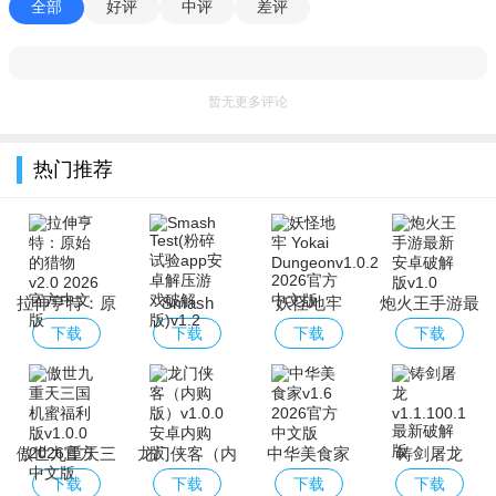
全部
好评
中评
差评
暂无更多评论
热门推荐
拉伸亨特：原
Smash
妖怪地牢
炮火王手游最
始的猎物
Test(粉碎试验
Yokai
新安卓破解版
下载
下载
下载
下载
app安卓解压
Dungeon
游戏破解版)
傲世九重天三
龙门侠客（内
中华美食家
铸剑屠龙
国机蜜福利版
购版）
下载
下载
下载
下载