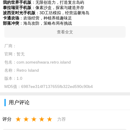
我的世界手机版
：无限创造力，打造复古岛屿
泰拉瑞亚手机版
：像素沙盒，探索与建造并存
波西亚时光手机版
：3D工坊模拟，经营温馨海岛
卡通农场
：农场经营，种植养殖趣味足
部落冲突
：海岛攻防，策略布局有挑战
查看全文
厂商：
官网：
暂无
包名：
com.someshwara.retro.island
名称：
Retro Island
版本：
1.0
MD5值：
6987ee314f7137655fb322ed590c90b4
用户评论
★
★
★
★
★
评分
力荐