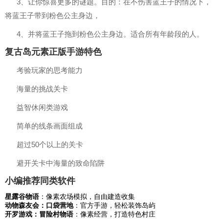
3、让你惊喜更多的谜题。目的：在不伤害蓝王子的情况下，
将蓝王子带到粉色公主身边，
4、并将蓝王子拖到粉色公主身边。适合所有年龄段的人。
复古岛元素正版手游特色
考验玩家的思考能力
海量的挑战关卡
益智休闲类游戏
简单的线条画面组成
超过50个以上的关卡
避开关卡中海量的致命陷阱
小编推荐同类软件
星露谷物语
：像素农场模拟，自由建造收集
动物森友会：口袋营地
：官方手游，轻松装饰岛屿
开罗游戏：冒险村物语
：像素经营，打造特色村庄