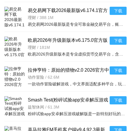
易交易网下载2026最新版v6.174.1官方
下载
版
理财
/
388.1M
易交易网2026最新版是专业可靠金融交易平台，账户资金双重保障，收益每日可见。可快速掌握市场动态，交易稳
欧易2026年升级新版本v6.175.0官方版
下载
理财
/
181M
欧易2026升级新版本是专业虚拟货币交易平台，含全球上千种热门币种，支持指纹一键登录、实时到账、价格预警
拉伸亨特：原始的猎物v2.0 2026官方中
下载
文版
动作冒险
/
62.6M
一款动作冒险破解游戏，中文界面适配多种平台，玩家追踪原始猎物体验刺激挑战，免费
Smash Test(粉碎试验app安卓解压游戏
下载
破解版)v1.2
益智休闲
/
61.3M
粉碎试验app安卓解压游戏破解版是一款特别好玩的解压游戏，你可以在游戏中随意破幻任何物品，看到什么毁掉什
喜马拉雅FM手机客户端v9.4.92.3最新
下载