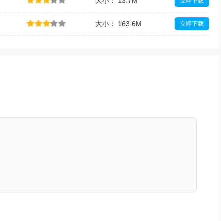
大小： 13.7M
立即下载
大小： 163.6M
立即下载
大小： 3.5M
立即下载