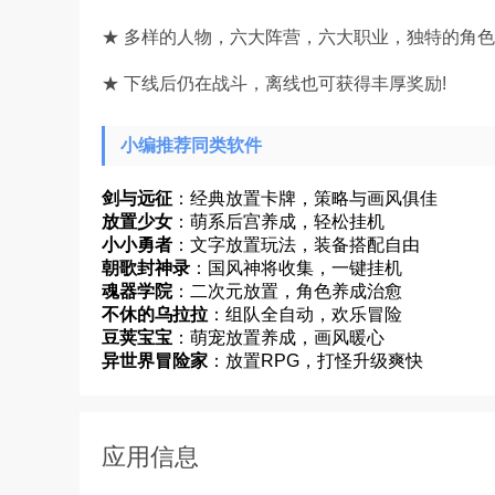
★ 多样的人物，六大阵营，六大职业，独特的角色
★ 下线后仍在战斗，离线也可获得丰厚奖励!
小编推荐同类软件
剑与远征
：经典放置卡牌，策略与画风俱佳
放置少女
：萌系后宫养成，轻松挂机
小小勇者
：文字放置玩法，装备搭配自由
朝歌封神录
：国风神将收集，一键挂机
魂器学院
：二次元放置，角色养成治愈
不休的乌拉拉
：组队全自动，欢乐冒险
豆荚宝宝
：萌宠放置养成，画风暖心
异世界冒险家
：放置RPG，打怪升级爽快
应用信息