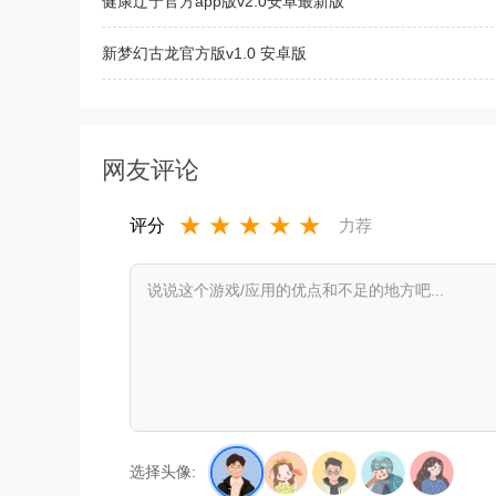
健康辽宁官方app版v2.0安卓最新版
新梦幻古龙官方版v1.0 安卓版
无二辅助网app(手游吃鸡辅助论坛)v1.0安卓版
网友评论
★
★
★
★
★
评分
力荐
选择头像: