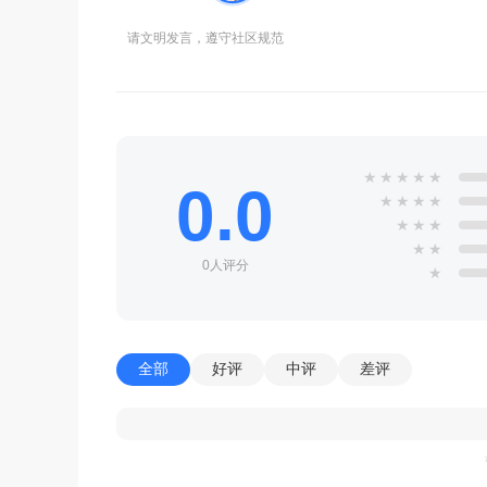
请文明发言，遵守社区规范
★
★
★
★
★
0.0
★
★
★
★
★
★
★
★
★
0人评分
★
全部
好评
中评
差评