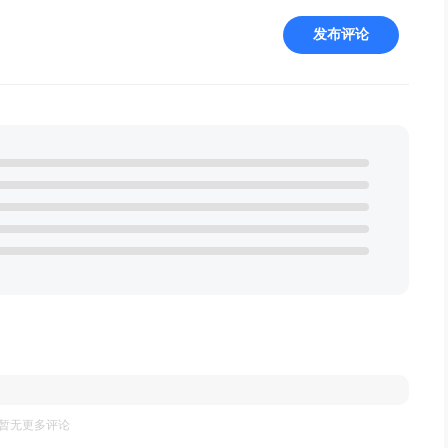
发布评论
暂无更多评论