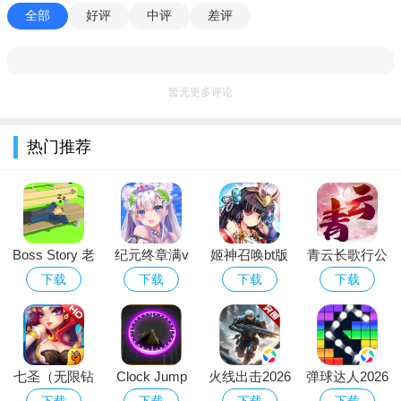
模式下游玩，体验更佳。
全部
好评
中评
差评
暂无更多评论
热门推荐
Boss Story 老
纪元终章满v
姬神召唤bt版
青云长歌行公
板的故事
版
益版
下载
下载
下载
下载
七圣（无限钻
Clock Jump
火线出击2026
弹球达人2026
石内购）
时钟跳跃
最新版下载
最新版下载
下载
下载
下载
下载