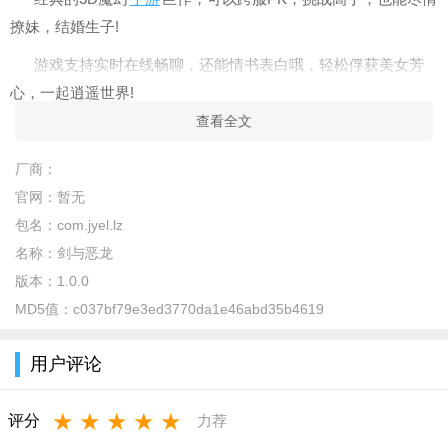
撩妹，结婚生子!
游戏支持实时在线畅聊，还能情书表白哦，轻松俘获美女芳
心，一起逍遥世界!
查看全文
游戏介绍
1、邂逅你的浪漫情缘，举行一场盛大婚礼;
厂商：
官网：
暂无
2、培养你的宠物
精灵
，开始精彩的冒险;
包名：
com.jyel.lz
3、组队挑战强大的BOSS，精彩不断;
名称：
剑与恶龙
4、精彩有趣的故事剧情，带给你沉浸式体验。
版本：
1.0.0
MD5值：
c037bf79e3ed3770da1e46abd35b4619
你还能培养动人精灵，助你征服全场，领取豪华奖励，就是
这么任性!一定要铲除恶龙哦
用户评论
游戏简介
★
★
★
★
★
1、完善的社交系统，交友大厅，实时在线聊天，邂逅真爱，
评分
力荐