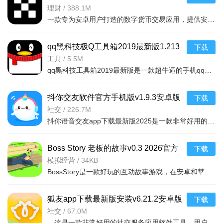
理财
/
388.1M
一款专为安卓用户打造的数字货币交易应用，提供安全稳定的加密货币买卖服务，界面简洁操作流
qq黑科技极Q工具箱2019最新版1.213
下载
破解版
工具
/
5.5M
qq黑科技工具箱2019最新版是一款超牛逼的手机qq黑科技工具箱软件，与QQ工具箱类似，拥有QQ一键亮钻、QQ动态
抖你交友软件官方手机版v1.9.3安卓版
下载
社交
/
226.7M
抖你语音交友app下载最新版2025是一款非常好用的语音聊天交友软件，拥有全新的社交模式，可以帮助大家认识更
Boss Story 老板的故事v0.3 2026官方
下载
中文版
模拟经营
/
34KB
BossStory是一款好玩的互动故事游戏，在安卓和苹果手机上都能玩，剧情精彩选择多，带你体验不一样的冒险。
狐友app下载最新版安装v6.21.2安卓版
下载
社交
/
67.0M
，这是一款非常好用的社交服务应用软件工具，用户可以看到很多的聊友和各种圈子服务互