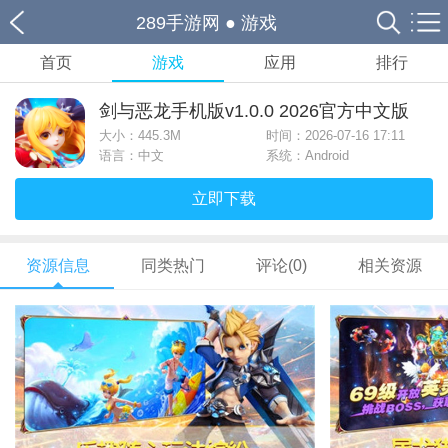
289手游网
●
游戏
首页
游戏
应用
排行
剑与恶龙手机版v1.0.0 2026官方中文版
大小：
445.3M
时间：2026-07-16 17:11
语言：中文
系统：Android
立即下载
资源信息
同类热门
评论(0)
相关资源