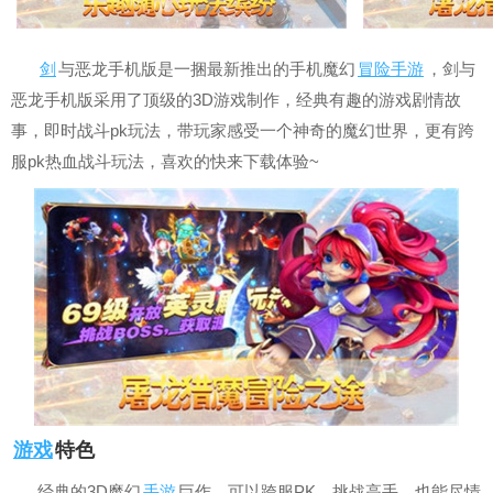
剑
与恶龙手机版是一捆最新推出的手机魔幻
冒险手游
，剑与
恶龙手机版采用了顶级的3D游戏制作，经典有趣的游戏剧情故
事，即时战斗pk玩法，带玩家感受一个神奇的魔幻世界，更有跨
服pk热血战斗玩法，喜欢的快来下载体验~
游戏
特色
经典的3D魔幻
手游
巨作，可以跨服PK，挑战高手，也能尽情