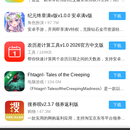
纪元终章满v版v1.0.0 安卓满v版
下载
角色扮演
/
97.7M
安卓手游，开局即享满V特权，无限钻石金币资源轻松获取。游戏剧情精彩，玩法丰富，适合喜欢角
农历差计算工具v1.0 2026官方中文版
下载
工具
/
169KB
帮你快速计算两个农历日期之间的天数差，支持安卓手机，操作简单，适合农历日期对比、择日等
Fhtagn!- Tales of the Creeping
下载
Madnessv1.0免费下载
电脑游戏
/
104.0M
《Fhtagn!-TalesoftheCreepingMadness》是一款以克苏鲁神话为背景的恐怖冒险游戏。玩家将扮演一名调查员，深
搜券呗v2.3.7 领券返利版
下载
购物
/
47.3M
一款实用的网购返利应用，支持淘宝京东等平台领券返现，操作简单到账快，省钱必备。