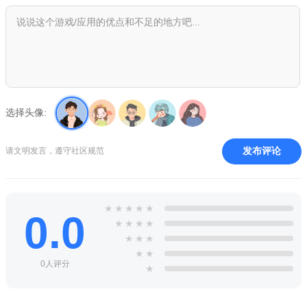
情定此生，
冒险
之旅不再孤寂;
2、乐趣随心，玩法缤纷，更有
神秘
使魔是你冒险途中必不可
少的伙伴，趣味养成，实力大增;
3、超自由的战斗模式，技能随意搭配组合，炫酷华丽的特效
带给你视觉上的盛宴;
选择头像:
剑与恶龙手机版特别说明
欢迎使用v1.0.0安卓版！为确保流畅体验，请注意以下事项：
发布评论
请文明发言，遵守社区规范
使用注意事项：
首次启动需联网验证及下载约200MB数据包，建
议在WiFi下操作。游戏占用约1.5GB空间，请预留足够存储。部
分机型需在设置中开启“允许安装未知来源应用”才能正常安装。
★
★
★
★
★
0.0
常见问题：
若安装后闪退，请尝试清理后台或重启设备；遇到黑
★
★
★
★
屏可检查系统版本是否低于安卓6.0；卡顿时可关闭特效或降低画
★
★
★
★
★
质。游戏存档默认保存在本地，卸载前请手动备份至云端。
0人评分
★
安装技巧：
安装前关闭省电模式和后台同步，避免中途中断。若
提示“解析包错误”，请重新下载APK并校验完整性。推荐在性能