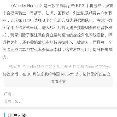
《Wonder Heroes》是一款半自动射击 RPG 手机游戏，游戏
中会提供骑士、弓箭手、法师、圣职者、剑士以及精灵共六种职
业，让玩家们自行选择 3 名角色组合成为最强的队伍。在战斗方
面采用关卡方式呈现，进入战斗后若无施放技能则会自动普攻模
式，玩家们除了要注意自身血量与精准的操控角色闪躲怪物、障
碍物之外，还必需施放职业的特有技能来击败敌人，而且每一个
关卡完成结算都有机率会掉落素材，这些材料可用于提升攻击威
力。
韩国 Buff studio 独立开发团队去年 6 月先与 Sony 签下合作
协议之后，在 10 月首度获得韩国 NCSoft 以 5 亿韩元的资金投
资，目前旗下致力于开发多元化的手机游戏。除此之外，该团队
查看全文
也曾夺下 2014 年大韩民国「独立游戏奖项」。而《Wonder
厂商：
Heroes》目前已于韩国地区正式上市，游戏玩法颠覆以往的射击
官网：
暂无
概念，有兴趣的玩家不妨下载一试。
游戏特点
用户评论