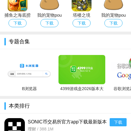
捕鱼之海底捞
我的宠物pou
塔楼之境
我的宠物pou
经典版下载官
游戏1.4.131金
(Towerlands)
下载破解版中
下载
下载
下载
下载
方正版
币下载最新破
免费购物破解
文安卓版
解版
版
专题合集
B浏览器
4399游戏盒2026版本大
谷歌浏览器
全
本类排行
SONIC币交易所官方app下载最新版本
下载
v6.165.0官方版
理财
/
388.1M