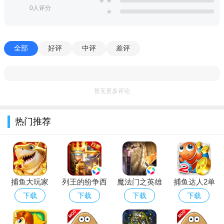
★
★
0人评分
★
- 很多人的
?战巨BOSS怪
全部
好评
中评
差评
- 了解BOSS怪的战斗不同的模式来对抗他们！
- BOSS战有每个阶段后不断上升的困难阶段！
＃这个游戏还支持平板电脑
暂无更多评论
汉化说明
热门推荐
游戏努力汉化中，敬请期待！
捕鱼大玩家
列王的纷争西
魔法门之英雄
捕鱼达人2单
2026官方版本
部大陆应用宝
无敌王朝应用
机版无限金币
下载
下载
下载
下载
下载最新版
版下载最新版
宝版官方最新
下载免费版
版