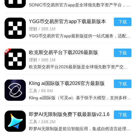
SONIC币交易所官方app是全球领先数字资产平台，覆盖现货合约、DeFi及Web3生态，集交易、Web3钱包、DeFi理财于一体。内置Web3钱包解决私钥痛点，每月公开储备金证明，多重签名+Cert
YGG币交易所官方app下载最新版本
下载
v6.165.0官方版
理财
/
388.1M
YGG币交易所官方app最新版提供一站式服务，适配新手快速买卖与专业用户复杂交易需求。品牌升级后为综合加密基础设施，涵盖Web3、DeFi等领域。支持现货、高杠杆合约等交易，有余币宝等理财服务，内置多
欧克斯交易平台下载2026最新版
下载
v6.165.0安卓版
理财
/
388.1M
欧克斯交易平台2026最新版是全球领先数字资产交易平台，支持比特币等多币种现货、合约交易，界面简洁功能全，多重安全保障适配新老用户。提供理财质押增值服务，实时行情、724小时快讯助决策；支持币币、合约
Kling ai国际版下载2026官方最新版
下载
（可灵ai国际版）v3.2.50.426安卓最新
工具
/
88.8M
Kling ai国际版（可灵ai）基于快手大模型，支持多样创作与物理规律视频生成。亮点为1080P高清美学表达、丰富图像风格及创意社区。功能涵盖一键同款多风格内容生成、3分钟视频创作，支持多语言输入与
版
即梦AI无限制版免费下载最新版v2.1.6
下载
免费安卓版
工具
/
248.2M
即梦AI无限制版是前沿智能应用，集成自然语言处理、语音识别等技术，提供个性化高效体验。支持图文生成1080P、3分钟视频，多风格尺寸可选，可分享作品、浏览他人创意。具备语音交互、个性化推荐及日历天气等