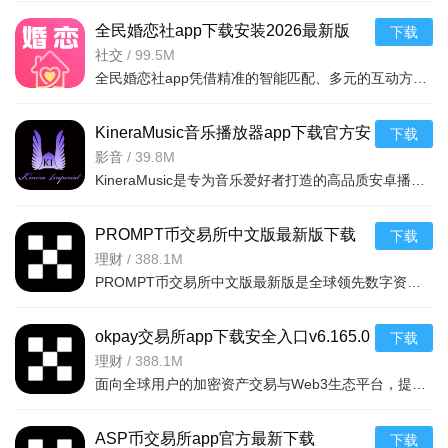
全民婚恋社app下载安装2026最新版
下载
v3.5.0安卓版
社交
/
99.5M
全民婚恋社app凭借精准的智能匹配、多元的互动方式与便捷安心的使用体验，为单身用户打造了一款高效、真诚、便捷的婚恋社交平台，助力每一位用户轻松连接同频伙伴，收获真挚情谊与美好缘分。
KineraMusic音乐播放器app下载官方安
下载
卓版v2.2.24安卓免费版
影音
/
39.8M
KineraMusic是专为音乐爱好者打造的高品质安卓播放器，拥有庞大多元的音乐库，覆盖流行与小众风格，实时更新热歌。支持无损播放、专业均衡器调节，可本地扫描离线听。无广告干扰，智能推荐歌单，简洁界面
PROMPT币交易所中文版最新版下载
下载
v6.165.0官方版
理财
/
388.1M
PROMPT币交易所中文版最新版是全球领先数字资产平台，集CEX与Web3钱包于一体，支持数千加密货币现货、合约、理财及NFT交易。亮点：一站式操作，深度流动性（毫秒级订单低滑点），TradingVi
okpay交易所app下载安全入口v6.165.0
下载
最新版
理财
/
388.1M
面向全球用户的加密资产交易与Web3生态平台，提供安全高效的数字货币交易服务，支持现货、合约、理财、挖矿、NFT、Web3钱包等功能，适配新手与专业投资者，助力用户
ASP币交易所app官方最新下载
下载