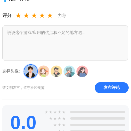
?经典街机垂直滚动的射击游戏的启发
★
★
★
★
★
评分
力荐
- 控制在3次英雄！
- 道奇敌人的炮弹射击！
?具有不同角色的人物
- 将油轮在后面的正面和远程dps！
- 人物有各种独特的技能，使更多的战略游戏！
选择头像:
?怪物和各种技能和效果陷阱
- 怪物，做AoE伤害
发布评论
请文明发言，遵守社区规范
- 照明怪物铸造链的链其他怪物
- 煤泥怪物本身划分成小的，当他们死
★
★
★
★
★
0.0
- 骷髅怪物时玩家感动，唤醒
★
★
★
★
★
★
★
- 一个巨大的岩石陷阱，当玩家激活感动