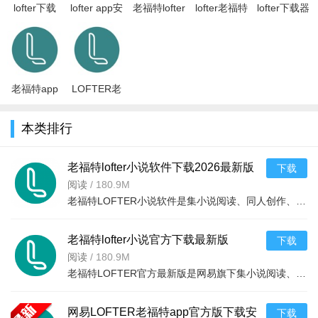
lofter下载
lofter app安
老福特lofter
lofter老福特
lofter下载器
搜片名吧！
app旧版
卓最新版
小说软件下
app官方
app下载官
v8.3.60
如果你是摄影或旅行爱好者，你都会在老福特app下载后共鸣
v8.3.48安卓
载2026最新
2026最新版
方最新版
2026手机版
最新版
版8.3.60
v8.3.56最新
v7.5安卓版
到各类人像的精彩、户外风光的酸爽、城市街头的趣味等更多个
性化摄影活动，快乐地进行线上下同好交流！
老福特app
LOFTER老
如果你也是绘画爱好者，你可以在老福特app下载后分享插
看文
福特嗑CP同
lofter8.3.60
人文
画、水彩、原画、油画、涂鸦、水墨画以及更多超有趣绘画活
本类排行
2026手机版
app8.3.60
动，我们一起进步多好。
2026手机
老福特lofter小说软件下载2026最新版
下载
如果你热爱生活喜欢分享，从喵星人的日常到365天早餐不重
8.3.60 2026小说阅读手机版
阅读
/
180.9M
样，从日常vlog到每日种草机，就在老福特lofter里记录生活里的
老福特LOFTER小说软件是集小说阅读、同人创作、社区交流于一体的综合性阅读平台。提供海量热门小说、同人作
小美好！
2026最新版老福特LOFTER小说软件下载，同类型阅
老福特lofter小说官方下载最新版
下载
读神器推荐
v8.3.60 2026手机版小说阅读
阅读
/
180.9M
老福特LOFTER官方最新版是网易旗下集小说阅读、同人创作与社交分享于一体的综合性平台。汇聚海量原创小说、
软件名称
推荐优势
老福特官方，同人小说捏图互动，热门圈层聚集
LOFTER
网易LOFTER老福特app官方版下载安
下载
地。