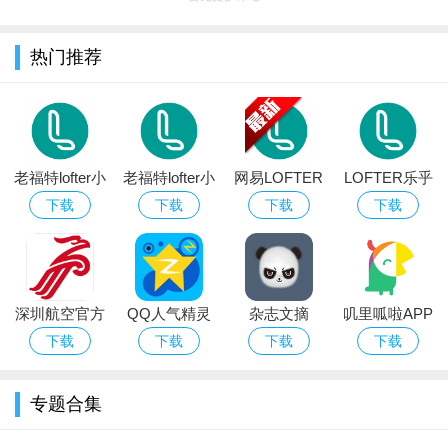
热门推荐
老福特lofter小
老福特lofter小
网易LOFTER
LOFTER乐乎
说软件下载
说官方下载最
老福特app官
app
下载
下载
下载
下载
2026最新版
新版
方版下载安装
深圳航空官方
QQ人气精灵
杂志文摘
叽里呱啦APP
版app
安卓最新版本
下载
下载
下载
下载
专题合集