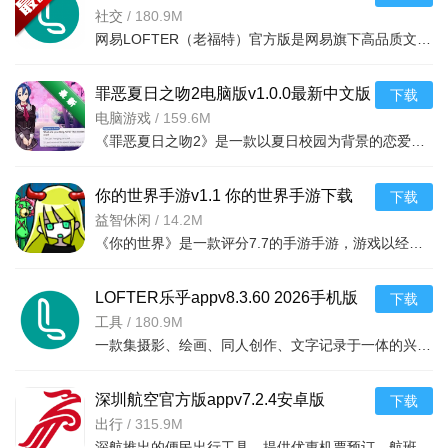
装8.3.60 2026手机版
社交
/
180.9M
晋江小说阅
海量正版独家言情，作者更新最快。
网易LOFTER（老福特）官方版是网易旗下高品质文艺社区应用，集图文创作、摄影、绘画、阅读与社交于一体。用
读
番茄小说
免费看书畅读，个性推荐停不下来。
罪恶夏日之吻2电脑版v1.0.0最新中文版
下载
QQ阅读
腾讯系书城，热门IP原著抢先看。
电脑游戏
/
159.6M
微信读书
阅读时长兑换无限卡，书库丰富。
《罪恶夏日之吻2》是一款以夏日校园为背景的恋爱模拟角色扮演游戏。玩家将扮演男主角，在充满青春气息的暑假
起点中文网
玄幻修仙科幻经典，大神新作首发。
刺猬猫阅读
二次元同人宅文平台，原创轻小说聚集。
你的世界手游v1.1 你的世界手游下载
下载
益智休闲
/
14.2M
菠萝包轻小
轻小说互动社区，脑洞原创题材多。
说
《你的世界》是一款评分7.7的手游手游，游戏以经典的像素风格，可能游戏的画风没有吸引你去玩，但是这个游戏
老福特lofter小说软件下载2026最新版特别说明
LOFTER乐乎appv8.3.60 2026手机版
下载
本版本为v8.3.58官方最新安卓版，安装前请先卸载旧版避免
工具
/
180.9M
数据冲突。下载时务必认准官方渠道，切勿使用第三方修改包，
一款集摄影、绘画、同人创作、文字记录于一体的兴趣社交平台。用户可在这里轻松发布图文、短
以防账号被盗或弹窗广告。首次启动需允许存储权限，否则无法
缓存小说；若遇“解析包错误”，请检查系统版本是否低于Android
深圳航空官方版appv7.2.4安卓版
下载
8.0，或重新下载完整安装包。阅读中若出现页面加载失败，可尝
出行
/
315.9M
试切换网络或清除应用缓存（设置-通用-清理缓存）。部分付费
深航推出的便民出行工具，提供优惠机票预订、航班查询等服务。亮点有开放式平台赚代理费