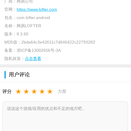
厂商：
网易公司
官网：
https://www.lofter.com
包名：
com.lofter.android
名称：
网易LOFTER
版本：
8.3.60
MD5值：
2bda64c3e42611c7d646422c22793283
备案：
浙ICP备13002656号-3A
隐私政策：
点击查看
介绍
老福特lofter软件作为一款非常火热的兴趣交友软件，有着很
用户评论
多的时尚潮人都在这里使用，用户保有量多。在这里可以看到最
新的时尚文艺圈子里流行的话题，各种摄影、动漫、日剧、美
★
★
★
★
★
评分
力荐
剧、电影都能够在这里讨论观看，相当方便。
功能：
-交互体验、非凡品质的动静结合
-轻松发布、让记录变得更加简单