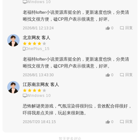
Windows 10
◇有很多的社交圈子都可以加入进去，还可以更好的和圈子
老福特lofter小说资源库挺全的，更新速度也快，分类清
里面的人相互创作社交。
晰找文很方便，磕CP用户表示很满意，好评。
◇内容探索，你爱看的推荐给你。通过个性化的标签或者喜
回复
2026/8/1 12:13:24
0
欢推荐方式，将你喜欢的内容通过列表或者图文的方式推荐给大
北京网友 客人
家，发现精彩内容；
OnePlus_15
◇乐乎集市，装扮兴趣生活的奇妙商店；通过小姐姐的商店
老福特lofter小说资源库挺全的，更新速度也快，分类清
购买各种各样优选物品，其中有大家喜欢的各种各样周边以及超
晰找文很方便，磕CP用户表示很满意，好评。
萌小玩偶等，都是很有意思的小玩意儿。
回复
2026/8/1 13:43:30
0
江苏南京网友 客人
◇每一个人都是与众不同的，享受个性化的推荐定制系统，
每一个用户能看到的信息内容都是非常有差异的，享受个性化的
Windows 10
服务，找到自己最感兴趣的信息内容；
恐怖解谜类游戏，气氛渲染得很到位，音效配合得很好，
吓得我差点关掉，玩起来很刺激。
回复
2026/7/20 18:41:15
0
暂无更多评论