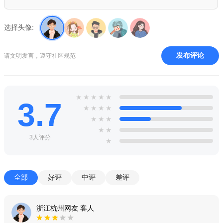
-精彩模板、只想让自己看起来不同
选择头像:
-多人撰写、自由发挥的群体智慧
-视觉体验、从简约中领悟品质的真谛
发布评论
请文明发言，遵守社区规范
-移动lofter、随身携带你的私人杂志
-内容主义、专注内容、摒弃繁杂
★
★
★
★
★
3.7
★
★
★
★
-简约≠简陋、超越传统的内容管理
★
★
★
-发现兴趣、这里就是很好玩儿
★
★
3人评分
★
优势
◇创作社交非常的舒心，没有任何的机器人，很多有趣的话
全部
好评
中评
差评
题都可以讨论；
◇非常优质的线上社交平台，在这儿会有很多独特的功能可
浙江杭州网友 客人
以掌握使用；