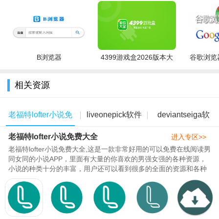
亮点
如果你也热爱二次元，这里是衍生创作的集中地如镇魂、全
B浏览器
4399游戏盒2026版本大
谷歌浏览器
职高手、漫威、dc、我的英雄学院……不用担心一定能找到你的
全
同好，快打开脑洞一起放飞！
相关资源
如果你是追星女孩，你会在老福特app下载后发现你的同类，
老福特lofter小说免
​liveonepick软件
deviantseiga软
左手打开精美饭绘，右手发现"有趣"文章，一起来做做饭圈最快
乐的崽！
老福特lofter小说免费大全
费大全
大全
件下载
进入专区>>
如果你是游戏爱好者，你可在lofter下载后重构第五人格、阴
老福特lofter小说免费大全,这是一款非常好用的可以免费在线阅读男
同女同的小说APP，里面有大量的你喜欢的男强女强的各种资源，
阳师、恋与制作人等多款精美游戏的画面和剧情意义。
小说的种类十分的丰富，用户还可以看到很多的全面的资源和各种
分类的内容，玩法非常的自..
特点
如果你是电影发烧友、追剧爱好者，在影视之外还想知道更
多关于喜爱cp的糖分、剧情分析和脑洞剪辑，那就来老福特lofter