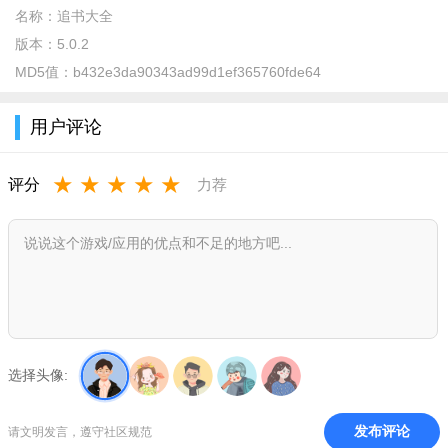
名称：
追书大全
版本：
5.0.2
MD5值：
b432e3da90343ad99d1ef365760fde64
用户评论
★
★
★
★
★
评分
力荐
进入作品详情页，可查看简介、目录、评分与书评，点击“加
入书架”添加至对应书架，点击“开始阅读”进入阅读界面。
选择头像:
发布评论
请文明发言，遵守社区规范