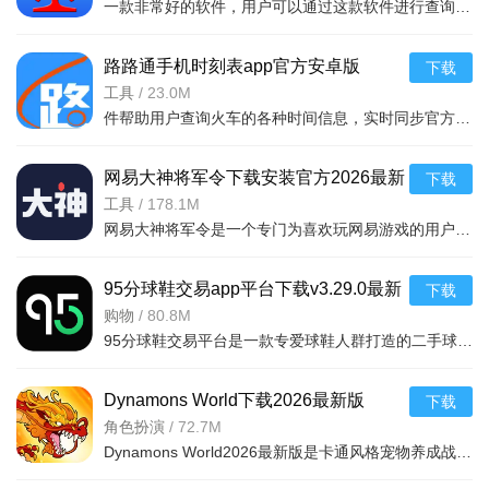
一款非常好的软件，用户可以通过这款软件进行查询列车时刻站点，支持多功能搜索，功能强大，还可以在上面查询余票，这款软件安全无广告，可以说是一款非常好的软件，并且结果是非常准确的，感兴
软件功能：
路路通手机时刻表app官方安卓版
下载
v5.2.8.20260410安卓版
工具
/
23.0M
1、涵盖都市、玄幻、言情、历史、武侠、科幻、悬疑等全品
件帮助用户查询火车的各种时间信息，实时同步官方行车数据，及时的提供车辆数据，确保用户正常使用，提供便捷的充值通道和专用的抢票通道，出票速度快，付款及出票，极速抢票，各种
类小说，既有热门作品，也有独家连载与冷门精品，支持在线阅
读与离线下载。
网易大神将军令下载安装官方2026最新
下载
2、在小说阅读界面点击“听书”，选择并下载语音引擎，下载
版v4.15.0安卓版
工具
/
178.1M
网易大神将军令是一个专门为喜欢玩网易游戏的用户打造的手机应用工具，为用户提供了最丰富的功能，里面能够为用户提供游戏攻略，游戏工具，游戏账户交易，改密码，升级服务等等，让广大的网易玩家能够放心的去玩游戏
完成后即可开启听书模式。
3、进入小说阅读界面点击“目录”，可按正序/倒序查看章节，
95分球鞋交易app平台下载v3.29.0最新
下载
标记“已缓存”“已阅读”状态。
版
购物
/
80.8M
95分球鞋交易平台是一款专爱球鞋人群打造的二手球鞋交易平台，超多大牌保真的球鞋和潮流服饰。非常多的潮流达人的购物专场。平台不仅有着平台的专业鉴定，而且还有各种保障机制让用户们对交易更加满意。有需要的朋
4、提供夜间模式、字体大小调节、字体颜色切换、阅读背景
选择等功能。
Dynamons World下载2026最新版
下载
5、汇集全网小说与漫画资源，支持按书名、作者、关键词搜
v1.12.62 安卓版
角色扮演
/
72.7M
索，自带书源漫源，可快速定位目标内容。
Dynamons World2026最新版是卡通风格宠物养成战斗RPG手游，可免费获取皮卡丘、裂空座等神兽。玩法类似精灵宝可梦，能捕捉训练宝可梦，需考虑属性相克策略。支持实时PVP对战、世界BOSS超