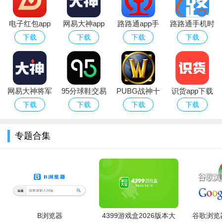
电子红包app
网易大神app
路路通app手
路路通手机时
官方版
华为版下载官
机版
刻表app官方
下载
下载
下载
下载
方最新版
安卓版
网易大神将军
95分球鞋交易
PUBG战神十
识货app下载
阅读时点击屏幕中央，调出功能栏，可以自定义设置，如需
令下载安装官
app平台下载
字架下载安卓
官方正版最新
下载
下载
下载
下载
听书，点击“听书”按钮。
方2026最新版
免费版
版本
专题合集
B浏览器
4399游戏盒2026版本大
谷歌浏览器