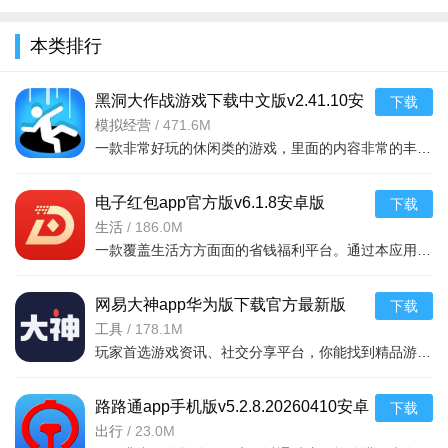
全
本类排行
黑洞大作战游戏下载中文版v2.41.10安
下载
卓版
模拟经营
/
471.6M
一款非常好玩的休闲类的游戏，里面的内容非常的丰富，你还可以看到很多不同的竞技战斗等等，吃掉对手，绝地求生，开个坑，发展靠吞。大坑吞小坑，生存靠努力。作为一个黑洞，你可以吞噬一
电子红包app官方版v6.1.8安卓版
下载
生活
/
186.0M
一款覆盖生活方方面面的省钱福利平台。通过本应用您可以在线领取多种消费红包，只要完成在平台上消费就能获取相应的福利红包。平台可消费渠道非常多，比如加油充电、缴纳话费电费、购买火车票
网易大神app华为版下载官方最新版
下载
v4.15.0华为版
工具
/
178.1M
玩家首选游戏资讯、社交分享平台，你能找到精品游戏资源，可以与其他玩家交流游戏技巧，还可以向大神学习经验，游戏成长材料、定制礼包每日领，游戏进阶快人一步，独家定制游戏
路路通app手机版v5.2.8.20260410安卓
下载
版
出行
/
23.0M