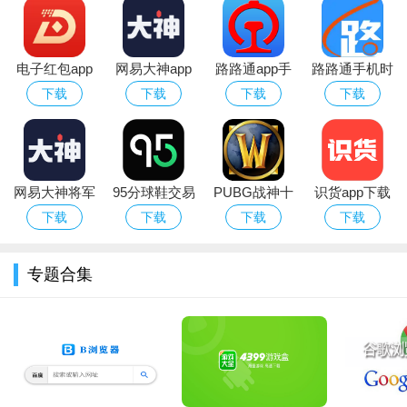
电子红包app
网易大神app
路路通app手
路路通手机时
官方版
华为版下载官
机版
刻表app官方
下载
下载
下载
下载
3.在分类板块内也可以按照小说类型选择小说。
方最新版
安卓版
网易大神将军
95分球鞋交易
PUBG战神十
识货app下载
令下载安装官
app平台下载
字架下载安卓
官方正版最新
下载
下载
下载
下载
方2026最新版
免费版
版本
专题合集