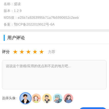
名称：
盛读
版本：
1.2.9
MD5值：
e25b7a9263995b71a7fb5990652c2eeb
备案：
鄂ICP备2022019912号-6A
用户评论
★
★
★
★
★
评分
力荐
2.通过“搜索”功能查找特定小说;
选择头像: