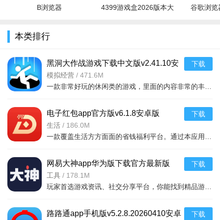
B浏览器
4399游戏盒2026版本大
谷歌浏览器
全
本类排行
黑洞大作战游戏下载中文版v2.41.10安
下载
卓版
模拟经营
/
471.6M
一款非常好玩的休闲类的游戏，里面的内容非常的丰富，你还可以看到很多不同的竞技战斗等等，吃掉对手，绝地求生，开个坑，发展靠吞。大坑吞小坑，生存靠努力。作为一个黑洞，你可以吞噬一
电子红包app官方版v6.1.8安卓版
下载
生活
/
186.0M
一款覆盖生活方方面面的省钱福利平台。通过本应用您可以在线领取多种消费红包，只要完成在平台上消费就能获取相应的福利红包。平台可消费渠道非常多，比如加油充电、缴纳话费电费、购买火车票
网易大神app华为版下载官方最新版
下载
v4.15.0华为版
工具
/
178.1M
玩家首选游戏资讯、社交分享平台，你能找到精品游戏资源，可以与其他玩家交流游戏技巧，还可以向大神学习经验，游戏成长材料、定制礼包每日领，游戏进阶快人一步，独家定制游戏
4.阅读时，可根据需求调整字体、背景、亮度等阅读设置，还
能切换听书模式。
路路通app手机版v5.2.8.20260410安卓
下载