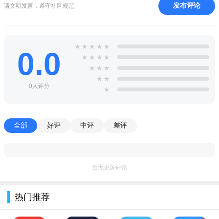
发布评论
请文明发言，遵守社区规范
★
★
★
★
★
0.0
★
★
★
★
★
★
★
★
★
0人评分
★
全部
好评
中评
差评
暂无更多评论
热门推荐