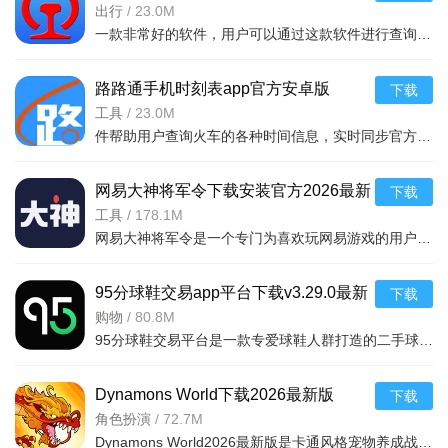
版
出行
/
23.0M
一款非常好的软件，用户可以通过这款软件进行查询列车时刻站点，支持多功能搜索，功能强大，还可以在上面查询余票，这款软件安全无广告，可以说是一款非常好的软件，并且结果是非常准确的，感兴
路路通手机时刻表app官方安卓版
下载
v5.2.8.20260410安卓版
工具
/
23.0M
件帮助用户查询火车的各种时间信息，实时同步官方行车数据，及时的提供车辆数据，确保用户正常使用，提供便捷的充值通道和专用的抢票通道，出票速度快，付款及出票，极速抢票，各种
网易大神将军令下载安装官方2026最新
下载
版v4.15.0安卓版
工具
/
178.1M
网易大神将军令是一个专门为喜欢玩网易游戏的用户打造的手机应用工具，为用户提供了最丰富的功能，里面能够为用户提供游戏攻略，游戏工具，游戏账户交易，改密码，升级服务等等，让广大的网易玩家能够放心的去玩游戏
95分球鞋交易app平台下载v3.29.0最新
下载
版
购物
/
80.8M
95分球鞋交易平台是一款专爱球鞋人群打造的二手球鞋交易平台，超多大牌保真的球鞋和潮流服饰。非常多的潮流达人的购物专场。平台不仅有着平台的专业鉴定，而且还有各种保障机制让用户们对交易更加满意。有需要的朋
Dynamons World下载2026最新版
下载
v1.12.62 安卓版
角色扮演
/
72.7M
Dynamons World2026最新版是卡通风格宠物养成战斗RPG手游，可免费获取皮卡丘、裂空座等神兽。玩法类似精灵宝可梦，能捕捉训练宝可梦，需考虑属性相克策略。支持实时PVP对战、世界BOSS超