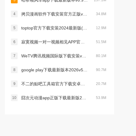
哈啰顺风车app下载最新版本v6.98.82最新版
3
137.1M
拷贝漫画软件下载安装官方正版v2.1.2 安卓版
4
34.8M
toptop官方下载安装2024最新版(TapTap)v2.70.9安卓版
5
12.9M
寂寞视频一对一视频相见APP官方版v2.4.1.0最新官方安卓版
6
51.5M
WeTV腾讯视频国际版下载安装v5.23.5.15350 官方最新版
7
80.1M
google play下载最新版本2026v50.3.28安卓手机版
8
90.7M
不二的贴吧工具箱官方下载安卓免费版v1.0官方安卓版
9
20.7M
囧次元动漫app正版下载最新版2025v1.5.9.0安卓版
10
53.9M