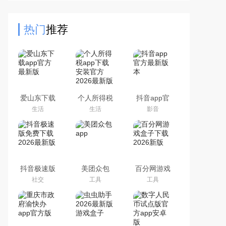
讲、实时位置共享及多群组协作功
能，提升团队活动安全性与沟
热门
推荐
爱山东下载
个人所得税
抖音app官
app官方最
app下载安
方最新版本
生活
生活
影音
新版
装官方2026
最新版
抖音极速版
美团众包
百分网游戏
免费下载
app
盒子下载
社交
工具
工具
2026最新版
2026新版