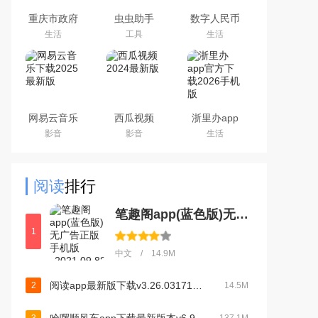
重庆市政府
虫虫助手
数字人民币
渝快办app
2026最新版
试点版官方
生活
工具
生活
官方版
游戏盒子
app安卓版
网易云音乐
西瓜视频
浙里办app
下载2025最
2024最新版
官方下载
影音
影音
生活
新版
2026手机版
阅读
排行
笔趣阁app(蓝色版)无广告正版手机版v2021.09.88 安卓版
1
中文 / 14.9M
阅读app最新版下载v3.26.031718官方版
2
14.5M