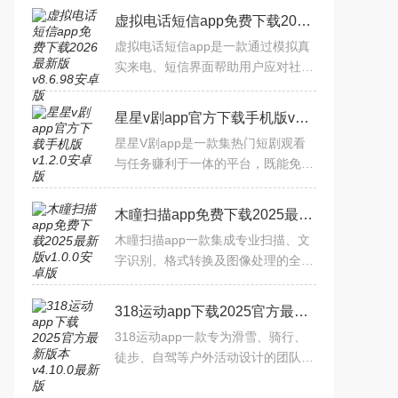
虚拟电话短信app免费下载2026最新版v8.6.98安卓版
虚拟电话短信app是一款通过模拟真
实来电、短信界面帮助用户应对社交
场景的工具，软件内支持自定义来电
人信息、短信内容及触发时间，比较
星星v剧app官方下载手机版v1.2.0安卓版
适用于紧急脱身、朋友互动
星星V剧app是一款集热门短剧观看
与任务赚利于一体的平台，既能免费
追更各类精彩剧集，又能通过简单任
务获取星豆变现，适合喜欢短剧并希
木瞳扫描app免费下载2025最新版v1.0.0安卓版
望兼顾娱乐与收益的用户尝
木瞳扫描app一款集成专业扫描、文
字识别、格式转换及图像处理的全能
工具，软件内支持文档、合同、书
籍、名片等多场景扫描，通过OCR技
318运动app下载2025官方最新版本v4.10.0最新版
术精准提取文字，搭配格式转
318运动app一款专为滑雪、骑行、
徒步、自驾等户外活动设计的团队通
信与位置管理工具，可以通过即时对