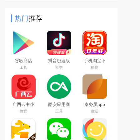
和司机的位置。汇集全国物流专线信
息，提供物流专线查询服务
热门
推荐
谷歌商店
抖音极速版
手机淘宝下
google play
免费下载
载2026app
工具
社交
购物
store最新版
2026最新版
最新版
本下载
广西云中小
酷安应用商
秦务员app
学空中课堂
店app下载
下载2026最
教育
工具
生活
app
2026最新版
新版