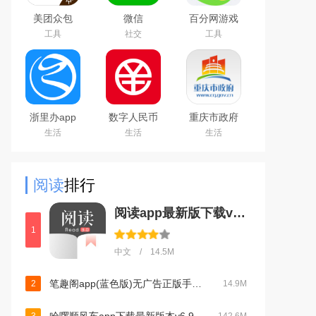
美团众包
微信
百分网游戏
WeChat
盒子下载
工具
社交
工具
2026新版
浙里办app
数字人民币
重庆市政府
官方下载
试点版官方
渝快办app
生活
生活
生活
2026手机版
app安卓版
官方版
阅读
排行
阅读app最新版下载v3.26072900官方版
1
中文 / 14.5M
笔趣阁app(蓝色版)无广告正版手机版v2021.09.88 安卓版
2
14.9M