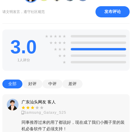
的。针对研究性训练计划，申怡读书女王节特别企划，讲述30
个“腾云驾雾”的姐姐的故事。
发布评论
请文明发言，遵守社区规范
功能
1、一对一在线指导，我们为您提供专业的阅读指导，写作建
★
★
★
★
★
3.0
议；
★
★
★
★
★
★
★
2、课文原文针对手机屏幕，专门进行了精心的排版，阅读更
★
★
舒适；
1人评分
★
3、能激发孩子的阅读兴趣，提高他的写作水平；
4、每天都为孩子安置了精选的伴读书籍，让孩子能在日常生
全部
好评
中评
差评
活中就提高语文能力。
特色
广东汕头网友 客人
【吃透大部头名著】
Samsung_Galaxy_S25
同事推荐过来的用了都说好，现在成了我们小圈子里的装
申怡老师带领孩子们品读《西游记》、《红楼梦》等名著，
机必备软件了必须支持！
系统性学习+深度解读，让知识学以致用