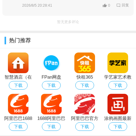
回复
2026/8/5 20:28:41
0
【读诗词，学国学】
暂无更多评论
从春秋到明清，贯穿历史时间轴，文史结合学诗词，讲诗
词，将历史，游览五千年中华文明
热门推荐
【甄选青少年必读书籍】
精选&讲解国内外经典好书，《老人与海》、《假如给我3天
光明》、《欧亨利短篇小说精选》、《金银岛》、《小王子》、
《夏洛的网》、《围城》、《边城》、《绿野仙踪》等，每天10
智慧酒店（在
FPan网盘
快租365
学艺家艺术教
分钟，申怡老师讲给孩子们听；快乐阅读，一起感受书中的美好
线预约）app
育APP
下载
下载
下载
下载
阿里巴巴1688
1688阿里巴巴
阿里巴巴官方
涂鸦画图最新
货源批发2026
批发网官方
正版
安卓官方版
下载
下载
下载
下载
最新版