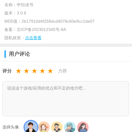
名称：
申怡读书
版本：
3.0.8
MD5值：
2b17910d4f258dcd4078c60e9cc1de07
备案：
京ICP备2023012345号-8A
隐私政策：
点击查看
说明
用户评论
申怡读书app让你的孩子彻底的爱上读书，原创的趣味阅读方
式，让小孩子彻底的爱上读书，并且在阅读的过程中产生更多的
★
★
★
★
★
评分
力荐
疑问，再有父母帮忙解读，在无形中开发了还在的心智，让你的
孩子在潜移默化中成长！
介绍
不爱读书？读不懂书？学了知识不知如何运用？申怡读书
APP是一款由语文名师申怡领衔打造，帮助家长选好书、读懂
书、会应用的知识服务软件，研究性训练计划是让大家参与到课
题研究中，通过实践中获得各种能力，其涉及到的知识是综合
选择头像: