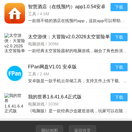
微信读书
1
同步云端。
载
智慧酒店（在线预约）app1.0.54安卓
下载
版
工具
/
4.5M
海量有声书与课程，通勤听书首选平
点击下
喜马拉雅
2
台。
载
一款很不错的酒店在线预约app，这款app可以帮助用户们提前预约要住的酒店，并且各
精华书籍解读，高效获取知识，提升
点击下
樊登读书
3
认知格局。
载
太空游侠：大冒险v2.0.2026太空冒险单
下载
机游戏
电脑游戏
/
309M
原创文学聚集地，优质短篇连载，文
点击下
豆瓣阅读
4
一款经典太空冒险题材的电脑游戏，融合了角色扮演、策略与即时战斗元素。玩家将扮演
艺青年最爱。
载
知识付费领跑者，大师课专栏，系统
点击下
得到
5
FPan网盘V1.01 安卓版
化学习神器。
载
下载
工具
/
2.4M
免费借阅海量电子书，阅读社交共享
点击下
藏书馆
6
安卓版是一款手机云存储工具，支持文件上传下载、照片视频备份，数据管理轻松便捷，适配安卓系统，
知识。
载
古诗词极简鉴赏，每日一诗，感受古
点击下
西窗烛
7
我的世界1.6.41.6.4正式版
下载
典韵律之美。
载
电脑游戏
/
103M
流利说-阅
英文原著分级阅读，双语对照，提升
点击下
《电脑版》是一款经典沙盒建造游戏，玩家可以在随机生成的方块世界中自由探索、收集资源、合成
8
读
英语能力。
载
网易蜗牛
每日免费阅读时长，深度书评社区，
点击下
9
读书
沉浸式体验。
载
网站地图
返回首页