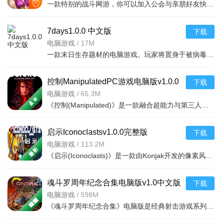
一款特别的战斗网游，你可以加入公会与亲朋好友快意江湖，你可以在幻想英雄2BT版做你任何想
特点
7days1.0.0 中文版
下载
电脑游戏
/
17M
1、一对一在线指导、我们为您提供专业的阅读指导、写作建
一款末日生存题材的电脑游戏。玩家将置身于被病毒肆虐的荒废城市，白天搜集食物、水源、武器和建
议
2、课文原文针对手机屏幕、专门进行了精心的排版、阅读更
控制ManipulatedPC游戏电脑版v1.0.0
下载
舒适
游戏控制
电脑游戏
/
65.3M
《控制(Manipulated)》是一款融合超能力与第三人称射击的动作冒险游戏。玩家将扮演联邦控制局的特工杰西法登
3、课文中的重点生字标注拼音、并都配高清发音、可跟读、
可点读
启示Iconoclastsv1.0.0完整版
下载
4、每天都为孩子安排了精选的伴读书籍、让孩子能在日常生
电脑游戏
/
113.2M
《启示(Iconoclasts)》是一款由Konjak开发的像素风格动作冒险游戏，玩家将扮演一名机械师罗宾，在充满谜题与
活中就提高语文能力
与申怡读书App相伴的优质阅读学习工具推荐
魂斗罗周年纪念合集电脑版v1.0中文版
下载
序
电脑游戏
/
598M
下载链
软件名称
推荐理由（30字内）
号
接
《魂斗罗周年纪念合集》电脑版是经典射击游戏系列的重磅合集，收录了FC、街机等多平台经典作品。玩家将扮演
海量正版书籍，社交阅读互动，笔记
点击下