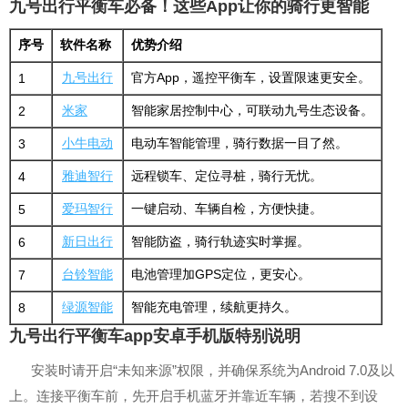
九号出行平衡车必备！这些App让你的骑行更智能
序号
软件名称
优势介绍
九号出行
官方App，遥控平衡车，设置限速更安全。
1
米家
智能家居控制中心，可联动九号生态设备。
2
小牛电动
电动车智能管理，骑行数据一目了然。
3
雅迪智行
远程锁车、定位寻桩，骑行无忧。
4
爱玛智行
一键启动、车辆自检，方便快捷。
5
新日出行
智能防盗，骑行轨迹实时掌握。
6
台铃智能
电池管理加GPS定位，更安心。
7
绿源智能
智能充电管理，续航更持久。
8
九号出行平衡车app安卓手机版特别说明
安装时请开启“未知来源”权限，并确保系统为Android 7.0及以
上。连接平衡车前，先开启手机蓝牙并靠近车辆，若搜不到设