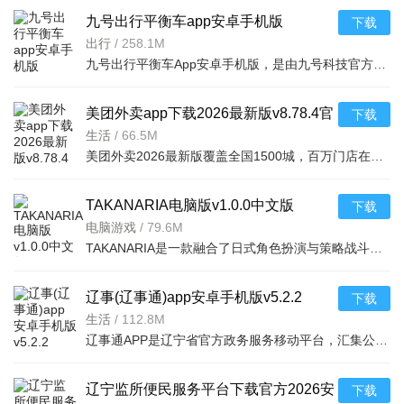
九号出行平衡车app安卓手机版
下载
v6.10.8.1 2026安卓手机版
出行
/
258.1M
九号出行平衡车App安卓手机版，是由九号科技官方推出的智能出行控制软件。通过蓝牙连接九号系列平衡车、电动
美团外卖app下载2026最新版v8.78.4官
下载
方安卓版
生活
/
66.5M
美团外卖2026最新版覆盖全国1500城，百万门店在线。品类齐全，早午晚餐、夜宵及水果鲜花等应有尽有。下单便
TAKANARIA电脑版v1.0.0中文版
下载
电脑游戏
/
79.6M
TAKANARIA是一款融合了日式角色扮演与策略战斗元素的经典电脑游戏。玩家将扮演一位名为塔卡的少年，在神秘的
辽事(辽事通)app安卓手机版v5.2.2
下载
2026政务版
生活
/
112.8M
辽事通APP是辽宁省官方政务服务移动平台，汇集公安、社保、医保、公积金、交通、教育等数千项便民服务事项。
辽宁监所便民服务平台下载官方2026安
下载