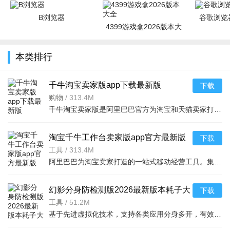
B浏览器
谷歌浏览器
4399游戏盒2026版本大
全
本类排行
千牛淘宝卖家版app下载最新版
下载
9.8.6062026手机版
购物
/
313.4M
千牛淘宝卖家版是阿里巴巴官方为淘宝和天猫卖家打造的一站式工作台，提供商品管理、订单处理、客户服务、数
淘宝千牛工作台卖家版app官方最新版
下载
9.8.606 2026手机版
工具
/
313.4M
阿里巴巴为淘宝卖家打造的一站式移动经营工具。集商品发布与管理、订单
幻影分身防检测版2026最新版本耗子大
下载
神版5.2.10.2026防检测版
工具
/
51.2M
基于先进虚拟化技术，支持各类应用分身多开，有效防止设备检测，保