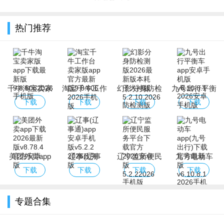
热门推荐
千牛淘宝卖家
淘宝千牛工作
幻影分身防检
九号出行平衡
版app下载最
台卖家版app
测版2026最新
车app安卓手
下载
下载
下载
下载
新版
官方最新版
版本耗子大神
机版
版
美团外卖app
辽事(辽事
辽宁监所便民
九号电动车
下载2026最新
通)app安卓手
服务平台下载
app(九号出
下载
下载
下载
下载
版
机版
官方2026安卓
行)下载官方
版
最新版
专题合集