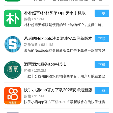
朴朴超市(朴朴买菜)app安卓手机版
下载
v6.2.2安卓版
购物
/
97.2M
朴朴超市安卓版是便捷的线上购物APP，提供生鲜、日用等万款品质商品，每日特价、月月大促，新人首单免邮还送100元红包。支持30分钟闪电送达多区域，秒付通道结账快，更有完善售后保障，满足日常需求，轻松享
幕后的Nextbots沙盒游戏安卓最新版本
下载
v11.2.2 中文版
动作冒险
/
981.1M
幕后的Nextbots沙盒最新版免广告下载是一款非常好玩的3D沙盒建造冒险游戏，高度自由的玩法和丰富的游戏内容，可以带给玩家们更多的冒险体验，采用第一视角，玩家可以自由探索和冒险，可以构建自己的基地，
酒票酒水服务appv4.5.1
下载
购物
/
129.2M
一款十分好用的酒水购物电商平台，用户可以在酒票酒水服务app上选购各种酒品，平台上酒品种类丰富，还有超多折扣，海量名优酒品，低至9.9元。，用户可以在享受美酒的同时查阅相关酒品知识
快手小店app官方下载2026安卓最新版
下载
v7.2.40.481安卓最新版
购物
/
91.5M
快手小店app官方下载2026卓最新版旨在为快手优质用户提供便捷的商品售卖服务，高效的将自身流量转化为收益，app拥有的功能很强大，店家可以在线查看所有的订单详情，软件拥有工作台，效率工具，客服消息等