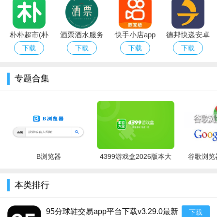
但具体使用方法不做介绍，需要您自行了解，全新设计的
CarPlay自由选择。
朴朴超市(朴
酒票酒水服务
快手小店app
德邦快递安卓
这里为你新增服药提醒和健身记录，还有很多的视频中使用
朴买菜)app安
app
官方下载2026
版
下载
下载
下载
下载
实时文字的功能。
卓手机版
安卓最新版
还可以更好的管理页面，更好的分类你的手机，更好的分类
专题合集
你手机里的应用。
目前暂无支持车型，适用车型将于2023年底公布，备忘、提
醒等等都能在这里设置。
详情
整个软件操作起来是非常简单的，用户使用这个软件是可以
B浏览器
4399游戏盒2026版本大
谷歌浏览器
在上面创建自己的文件。
全
本类排行
这里提供一个全新设计的锁屏，可以像Apple Watch一样添加
小部件和修改时钟样式。
95分球鞋交易app平台下载v3.29.0最新
下载