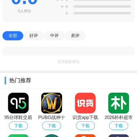
★
★
功能
0人评分
★
其实是为了解决用户下载量增加的问题，保证稳定性。
优化了用户界面，方便用户更好的管理手机界面和应用文
全部
好评
中评
差评
件。
AirPods增加了个人空间音效，可以扫描耳朵以获得更好的空
间音。
暂无更多评论
增加了passkey功能，无需记住密码，用更安全的生物识别方
式登录。
热门推荐
尝鲜派ios16描述文件支持全新设计，主页应用增加了对
Matter的支持。
优势
95分球鞋交易
PUBG战神十
识货app下载
2026朴朴超市
同时可以设置多个锁屏来回切换，每个锁屏还可以开启不同
app平台下载
字架下载安卓
官方正版最新
app最新版本
下载
下载
下载
下载
的专注模式。
免费版
版本