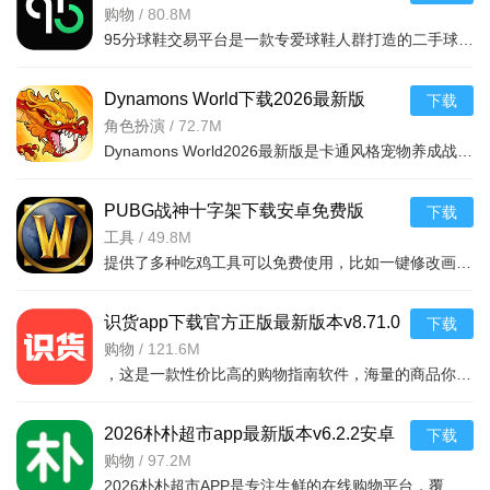
你可以通过这个软件，将你同一个类型或者你需要归纳的
版
购物
/
80.8M
APP放到一起，提升你的效率。
95分球鞋交易平台是一款专爱球鞋人群打造的二手球鞋交易平台，超多大牌保真的球鞋和潮流服饰。非常多的潮流达人的购物专场。平台不仅有着平台的专业鉴定，而且还有各种保障机制让用户们对交易更加满意。有需要的朋
用户使用这个软件的时候还可以更好管理自己的页面，让自
Dynamons World下载2026最新版
下载
己使用手机会变得更加顺畅。
v1.12.62 安卓版
角色扮演
/
72.7M
当用户下载其他东西的时候，这个平台都能够保证自己手机
Dynamons World2026最新版是卡通风格宠物养成战斗RPG手游，可免费获取皮卡丘、裂空座等神兽。玩法类似精灵宝可梦，能捕捉训练宝可梦，需考虑属性相克策略。支持实时PVP对战、世界BOSS超
的稳定性，让自己能安全的下载。
PUBG战神十字架下载安卓免费版
下载
v7.68.0安卓免费版
工具
/
49.8M
提供了多种吃鸡工具可以免费使用，比如一键修改画质，调节游戏的各种参数，还可以提供一些其他实用功能，比如快速清理手机内存、手机加速等，优化手机性能，提供更流畅的游戏体验，
识货app下载官方正版最新版本v8.71.0
下载
安卓版
购物
/
121.6M
，这是一款性价比高的购物指南软件，海量的商品你都是可以选择的，用户可以看到很多的优惠的商品内容，各种正版资源可以在这里下载，由识货专业鉴别功能帮助你甄别，十分专业安全，需
2026朴朴超市app最新版本v6.2.2安卓
下载
最新版
购物
/
97.2M
2026朴朴超市APP是专注生鲜的在线购物平台，覆盖多城，30分钟极速配送。品类丰富含生鲜、日用品等，万款产品品质保障，天天特价月月大促。新人首单免邮送100元红包，更有秒杀、优惠券、秒付功能，冷链锁