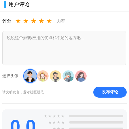
用户评论
★
★
★
★
★
评分
力荐
选择头像:
说明
发布评论
请文明发言，遵守社区规范
尝鲜派ios16描述文件在此款软件上面是你能够时刻去了解到
手机是否有更新的过程，是会随意的去完成这系统之间相互切换
的过程，时会将消息第一时间发布出现让用户更好的去了解到内
★
★
★
★
★
容变化的过程；而且还会有这多种服务功能是能够去满足到用户
0.0
★
★
★
★
需求的，那么有感兴趣的就快到本站下载使用吧。
★
★
★