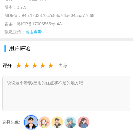
版本：
3.7.9
MD5值：
94b7f2d3370c7c88c7dfa604aaa77e68
备案：
粤ICP备17003565号-4A
隐私政策：
点击查看
用户评论
软件特色
1、多品类产品全部上线,全健康生活启动，美宝丰富的再生产
★
★
★
★
★
评分
力荐
品均已上架，包括保健品,美容护肤品,健康食品,美宝生活等
2、产品特价，会员日等促销丰富多彩，让您畅享优惠
3、随时随地，一键即购美宝官方商品，方便快捷
4、多种商品多图浏览，在您的指尖滑动中随心购
选择头像: