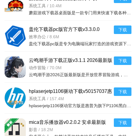
v6.4.0.1 PcStory单机网游P2P高速下载
系统工具
/
10.4M
蘑菇游戏下载器桌面版是一款专门用来快速下载各种大型游戏软件的下载工具，软件搭载全方位的游戏资源库，持
盖伦下载器pc版官方下载v3.3.0.0
下载
Steam单机游戏P2P高速下载
效率办公
/
8.6M
盖伦下载器pc版是专为电脑端玩家打造的游戏资源下载工具。平台筛选优质资源，附带详细信息，方便玩家甄别筛
云鸣潮手游下载正版v3.1.1 2026最新版
下载
本
动作冒险
/
70.0M
云鸣潮手游2026正版最新版是开放世界冒险游戏，玩家化身漂泊者寻记忆。特点为流畅高速战斗、共鸣者结伴、声
hplaserjetp1106驱动下载v50157037惠
下载
普官方打印机
系统工具
/
157.4M
hplaserjetp1106驱动官方版是惠普为旗下P1106黑白激光打印机推出的专属原版驱动程序，该驱动为官方原版无修
mica音乐播放器v0.2.0.2 安卓最新版
下载
影音
/
18.2M