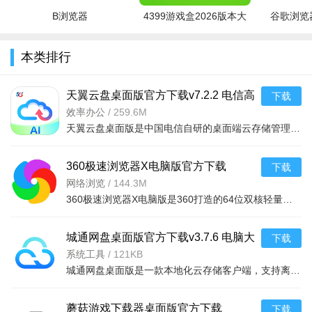
软件亮点
B浏览器
4399游戏盒2026版本大
谷歌浏览器
全
1、丰富的再生产品任你购买，让你可以更好的开启健康生活
本类排行
2、丰富多彩的产品优惠活动，产品特价、会员日等等促销非
常的优质
天翼云盘桌面版官方下载v7.2.2 电信高
下载
速多端同步Windows云存储客户端
效率办公
/
259.6M
3、诸多缤纷豪礼任你享受，诸多购物乐趣享不停，非常的实
天翼云盘桌面版是中国电信自研的桌面端云存储管理工具。支持自定义本地文件夹双向增量同步，减少带宽损耗。
用
4、美宝推广客，可以利用闲暇时间赚钱的app
360极速浏览器X电脑版官方下载
下载
v23.1.1233.64 64位双核低内存
网络浏览
/
144.3M
360极速浏览器X电脑版是360打造的64位双核轻量化浏览工具，界面支持海量自定义主题壁纸，无痕模式隔绝第三方
Windows高速浏览器
城通网盘桌面版官方下载v3.7.6 电脑大
下载
文件云存储分享软件正
系统工具
/
121KB
城通网盘桌面版是一款本地化云存储客户端，支持离线抓取外链资源转存云端，内置免下载在线解压和音视频预览
蘑菇游戏下载器桌面版官方下载
下载