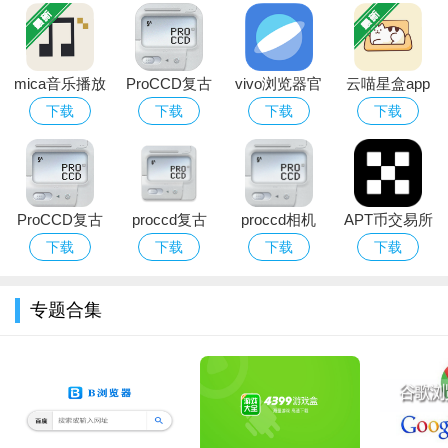
mica音乐播放
ProCCD复古
vivo浏览器官
云喵星盒app
器
CCD相机app
方正版下载
下载
下载
下载
下载
免费版下载
2026最新版
2026最新版
软件功能
ProCCD复古
proccd复古
proccd相机
APT币交易所
1、付款功能：可直接在线使用支付宝，微信等支付工具
CCD相机app
ccd相机app最
app安卓下载
官方最新app
下载
下载
下载
下载
2、退款功能：当自己买到不满意的商品时可随时进行退款
官方正版手机
新免费版
2026最新版
下载
版
3、查看功能：可随时查看相应商品的详细信息，商品浏览方
专题合集
便，查看更方便
4、收藏功能：随时随地可以收藏品，方便更好的购物
5、在线选购：直接查看自己喜欢的商品信息，购买自己喜欢
的商品