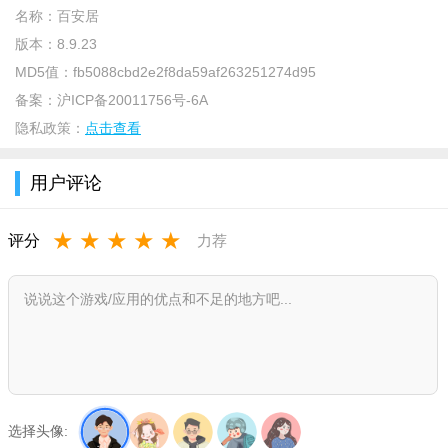
名称：
百安居
版本：
8.9.23
MD5值：
fb5088cbd2e2f8da59af263251274d95
备案：
沪ICP备20011756号-6A
隐私政策：
点击查看
用户评论
软件特色
1、装修效果图：百万张高清装修效果图，客厅，卧室，书
★
★
★
★
★
评分
力荐
房，厨房，餐厅，阳台；欧式，美式，中式、现代简约，你想要
的都能找到
2、装修计算器：提供装修计算器，帮业主算一算装修报价，
价格透明绝无增项
3、家装设计：3万名牛掰室内设计师，一对一家装设计服
务，新房、旧房、小户型、二手房装修设计不犯愁
选择头像: