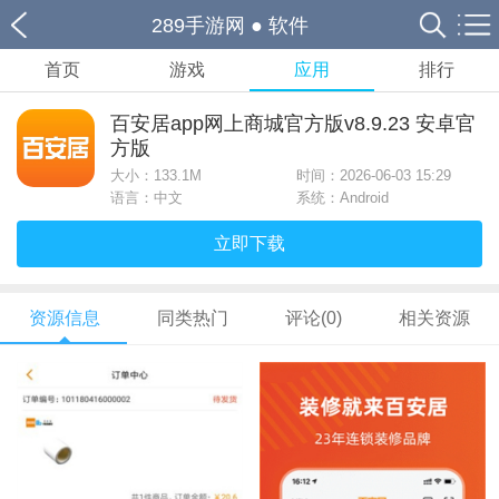
289手游网
●
软件
首页
游戏
应用
排行
百安居app网上商城官方版v8.9.23 安卓官
方版
大小：
133.1M
时间：2026-06-03 15:29
语言：中文
系统：Android
立即下载
资源信息
同类热门
评论(0)
相关资源