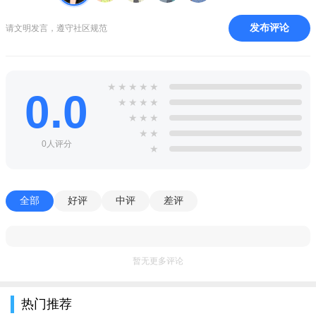
4、实拍案例：近期家装案例，来至真实业主的实拍家装案
例，值得信赖的装修管家
发布评论
请文明发言，遵守社区规范
★
★
★
★
★
0.0
★
★
★
★
★
★
★
★
★
0人评分
★
全部
好评
中评
差评
暂无更多评论
热门推荐