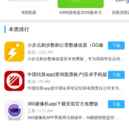
保，消费者可以享受百安居品质保障
B浏览器
4399游戏盒2026版本大
谷歌浏览器
2、一站购材：“一体化一站购齐的超大消费平台”，十九大类
全
建材汇集于此，全国集采保障价格透明、材料环保，居家无忧
本类排行
3、售后保障：百安居为装修用户提供“两年保修，终身维
修”的承诺，保障消费者在装修后，依然能感受到百安居无微不至
小步点刷步数刷公里数修改器（GG修
下载
的用心和关怀
改器）安卓免费版v2.6.5免费版
生活
/
115.3M
小步点刷步数修改器安卓免费版，专为高校学生运动打卡设计，支持专属定制跑步功能。含体育签到、运动数据记
4、免息分期付款：百安居与多家银行合作提供装修贷款，消
费者可按需要自由选择额度，解除资金顾虑，轻松实现家居梦想
中国结算app(查询股票账户)安卓手机版
下载
软件亮点
v3.13 安卓最新版
生活
/
29.9M
中国结算app是中国证券登记结算有限责任公司专为用户打造的线上服务平台，用户可以通过平台查询自己的证券信
1、能在线查看线上的装修图寻找装修灵感
2、用户可以直接在线查看线上的装修材料，详细了解
360摄像机app下载安装官方免费版
下载
v8.4.8.8最新版
工具
/
171.8M
3、能直接在线下单，支付预约金，预约线上的装修师傅
360摄像机APP界面简洁易操作，AI赋能智能监控，精准识别人脸与异动并实时告警；支持云录像存储、家人相册留
4、在个人页面可以管理并查看所有的装修计划