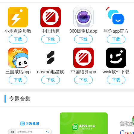
小步点刷步数
中国结算
360摄像机app
与你app官方
刷公里数修改
app(查询股票
下载安装官方
下载2026安卓
下载
下载
下载
下载
器（GG修改
账户)安卓手
免费版
最新版
器）安卓免费
机版
版
三国咸话app
cosmo追星软
中国结算app
wink软件下载
官方下载最新
件官方下载安
下载官方手机
免费中文版
下载
下载
下载
下载
版2026
装2026最新版
版
软件功能
专题合集
1、互联网家装：百安居的套餐产品均由知名家装设计师提供
设计方案，定制化和个性化兼具；与一线供应商合作，精选优质
建材，由专业团队施工，保证质量无忧；依托强大的供应链体
系，可以提供高性价比产品；所有套餐产品一口价0增项、保障环