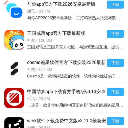
与你app官方下载2026安卓最新版
下载
5、管理面板汇聚全部功能，展示全部信息
v4.9.3安卓版
通讯
/
83.7M
与你APP2026安卓最新版，主打精准熟人社交与数据管理，无陌生人推荐，隐私防护到位。支持聊天、云盘存储、共
三国咸话app官方下载最新版
下载
2026v7.6.0最新版
社交
/
100.3M
三国咸话是三国杀官方社区，与游戏数据互通。提供专业战绩管理（全对局记录、多维度统计、战后复盘）、时效
cosmo追星软件官方下载安装2026最新
下载
版v2.36.0安卓版
社交
/
117.3M
Cosmo是一款韩娱追星的软件，软件为粉丝提供了与艺术家近距离接触的平台，可体验丰富的追星内容，关注偶像、
中国结算app下载官方手机版v3.13安卓
下载
版
生活
/
29.9M
，这是一款非常好用的中国证券登记结算的服务应用软件工具，用户可以看到各种在线
wink软件下载免费中文版v3.11.0最新安
下载
卓版
拍照
/
96.5M