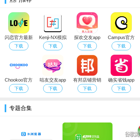
1、在下载页面下载app，安装完成后打开
2、点击主界面顶部铃的图标，选择相关城市设置预警提醒
3、可以选择小时预报、分钟降水、天气实况、天气追踪以及
闪恋官方最新
Kenji-NX模拟
探欢交友app
Campus官方
更多产品，时刻掌握天气信息
版下载
器最新版本下
官方下载2026
下载最新版本
下载
下载
下载
下载
载安装
最新版
4、查看雷达回波图以及每一个时间点的天气数据，查看颜色
预警信号
5、当有停课信号发出时，你可以根据颜色信号来查看。
Chookoo官方
咕友交友app
有邦店铺营销
确实省钱app
下载2026最新
下载官方2026
app
下载
下载
下载
下载
版本
最新版
专题合集