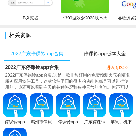
B浏览器
4399游戏盒2026版本大
谷歌浏览器
全
相关资源
2022广东停课铃app合集
停课铃app版本大全
2022广东停课铃app合集
进入专区>>
2022广东停课铃app合集,这是一款非常好用的免费预测天气的精准
服务应用软件工具，这款软件里面的很多的功能你都是可以进行使
用的，你还可以看到今天的各种路况和各种天气的查询。你还可以
看到最新教育局的消息和停课..
停课铃app
惠州市停课
停课铃app
广东停课铃
苹果手机下
下载鸿蒙版
铃app下载
软件最新版
下载最新版
载停课铃
v2.8.6最新
2022最新版
本下载2025
appv2.8.6官
appv2.5.5最