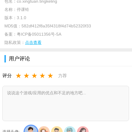
包名：
co.xingtuan.tingkeling
名称：
停课铃
版本：
3.1.0
MD5值：
582df412f8a35f4318f4d74b52320f33
备案：
粤ICP备05011356号-5A
隐私政策：
点击查看
用户评论
★
★
★
★
★
评分
力荐
停课铃app软件介绍
停课铃app推出全新改版！经过近一年苦心修炼，颜值和实力
双双提升！除了停课通知、天气预警、智能推送、预报、空气质
量指数、黄历、潮汐数据等，更新增位置天气、分钟级降雨预
报、雷达图、台风路径图等实力大招！
选择头像: