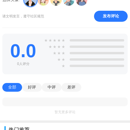
停课铃app特色亮点
发布评论
请文明发言，遵守社区规范
1、能够实时的监控天气，对异常变化的天气能够及时作出报
警处理；
2、提供一周内的天气情况，自由的选择日期后即可逐个查询
★
★
★
★
★
0.0
查看；
★
★
★
★
★
★
★
3、每天的空气湿度、风级情况、气压变化全都能一目了然；
★
★
0人评分
★
4、提供全新的时间断天气线上功能，各个时间段的天气变化
都能轻松知晓。
停课铃app产品优势
全部
好评
中评
差评
1、提供天气黄历等综合生活服务；
2、提供每日天气预报以及空气质量报告；
暂无更多评论
3、播报各地区的停课以及以及天气预警信息。
停课铃app使用说明
热门推荐