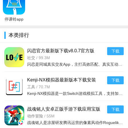
版
v2.8.6官方
版v3.1.0安
方版
新版
版
卓
停课铃app
下载2024最
新版3.1.0官
本类排行
方版
闪恋官方最新版下载v8.0.7官方版
下载
社交
/
99.3M
闪恋是同城真实交友App，主打高效匹配、真实互动与安全交友。支持同城精准匹配，闪聊破冰，文字语音视频连麦
Kenji-NX模拟器最新版本下载安装
下载
v2.0.5安卓版
工具
/
70.7M
Kenji-NX模拟器是一款Switch游戏模拟工具，支持加载Switch的NSP或XCI格式游戏，可自动适配手机分辨率，能完
战魂铭人安卓正版手游下载应用宝版
下载
v3.3.1最新版
动作冒险
/
55M
战魂铭人是凉屋研发腾讯运营的像素风动作Roguelike手游，核心为修罗幻境试炼。随机地牢每局全新，多元角色含