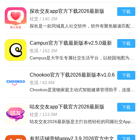
探欢交友app官方下载2026最新版
下载
v2.0.6安卓版
社交
/
140.2M
探欢是一款同城真人社交软件，软件有聚焦极速匹配与同城推荐、多元聊天互动、动态社区展示等功能，解决同城
Campus官方下载最新版本v2.5.0最新
下载
版
生活
/
162.2M
Campus是大学生专属社交生活平台，以校园地图为核心，整合资讯、社交与生活服务。无广告纯净体验，实时推送
Chookoo官方下载2026最新版本v1.0.6
下载
手机版
生活
/
42.6M
Chookoo是宠物家庭主动式智能健康管理助手，连接智能设备自动监测体重、如厕等健康数据，AkiWell AI主动预警
咕友交友app下载官方2026最新版
下载
v8.5.872安卓最新版
社交
/
113.0M
咕友交友2026最新版是主打自然轻松的同频社交App，以真实兴趣和合拍节奏为核心。依托深度学习算法精准匹配（
有邦店铺营销appv2.3.9 2026官方中文
下载