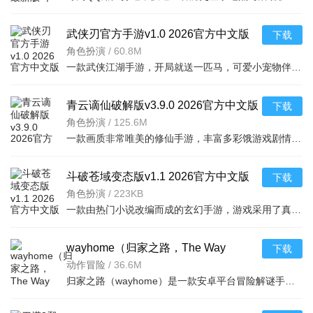
武侠刃官方手游v1.0 2026官方中文版
下载
角色扮演
/
60.8M
一款武侠江湖手游，开局就送一匹马，可爱小宠物伴你闯荡天涯，数十种变化莫测的技能，上万
青云谪仙破解版v3.9.0 2026官方中文版
下载
角色扮演
/
125.6M
一款画质非常唯美的修仙手游，丰富多彩饿游戏剧情，高清唯美的修仙美景，超高自由的游戏玩
斗破苍域变态版v1.1 2026官方中文版
下载
角色扮演
/
223KB
一款由热门小说改编而成的玄幻手游，游戏采用了真实3D高清画面，还有着众多有趣的的战斗玩
wayhome（归家之路，The Way
下载
Home）v1.0.1安卓版 冒险解谜游戏
动作冒险
/
36.6M
归家之路（wayhome）是一款安卓平台冒险解谜手游，玩家将扮演主角在神秘世界探索回家。游戏剧情动人、操作简