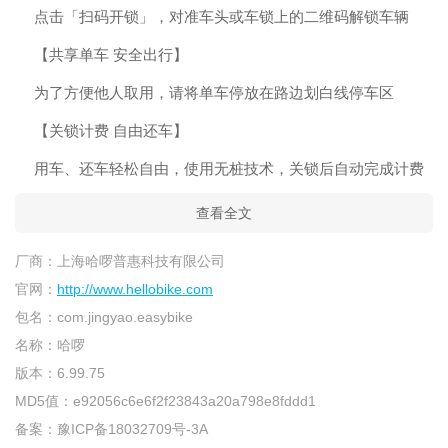
点击「扫码开锁」，对准车头或车锁上的二维码解锁车辆
【共享单车 安全出行】
为了方便他人取用，请将单车停放在路边划白线停车区
【关锁计费 自由还车】
用车、还车轻松自由，使用无桩技术，关锁后自动完成计费
查看全文
厂商：
上海哈啰普惠科技有限公司
官网：
http://www.hellobike.com
包名：
com.jingyao.easybike
名称：
哈啰
版本：
6.99.75
MD5值：
e92056c6e6f2f23843a20a798e8fddd1
备案：
豫ICP备18032709号-3A