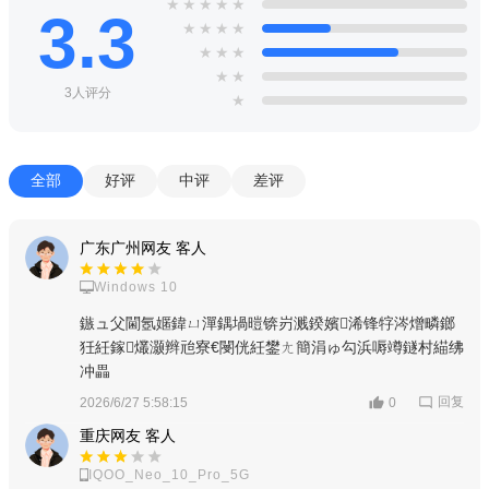
★
★
★
★
★
3.3
★
★
★
★
★
★
★
★
★
3人评分
★
全部
好评
中评
差评
广东广州网友 客人
Windows 10
鏃ュ父閫氬嫟鍏ㄩ潬鍝堝暟锛岃溅鍨嬪浠锋牸涔熷疄鎯
狅紝鎵爜灏辫兘寮€閿侊紝鐢ㄤ簡涓ゅ勾浜嗕竴鐩村緢绋
冲畾
回复
2026/6/27 5:58:15
0
重庆网友 客人
IQOO_Neo_10_Pro_5G