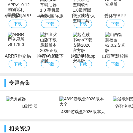
草根返利APP
马日天国际服
手机QQ个人
爱休宁APP
除草辅助器
轨迹查询软件
下载
下载
下载
下载
ARRR币交易
抖音火山版下
起点读书app
山西智慧校园
所
载最新版本
下载安装2026
下载
下载
下载
下载
2026正版
官方版
专题合集
B浏览器
谷歌浏览器
4399游戏盒2026版本大
全
相关资源