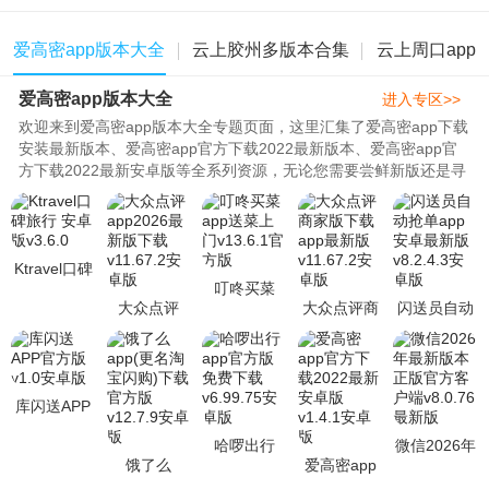
爱高密app版本大全
云上胶州多版本合集
云上周口app
爱高密app版本大全
进入专区>>
欢迎来到爱高密app版本大全专题页面，这里汇集了爱高密app下载
安装最新版本、爱高密app官方下载2022最新版本、爱高密app官
方下载2022最新安卓版等全系列资源，无论您需要尝鲜新版还是寻
找稳定旧版，都能一站式满足。..
Ktravel口碑
叮咚买菜
旅行 安卓版
大众点评
大众点评商
闪送员自动
app送菜上
v3.6.0
app2026最
家版下载
抢单app安
门v13.6.1官
新版下载
app最新版
卓最新版
方版
v11.67.2安
v11.67.2安
v8.2.4.3安
卓版
卓版
卓版
库闪送APP
官方版v1.0
哈啰出行
微信2026年
安卓版
饿了么
爱高密app
app官方版
最新版本正
app(更名淘
官方下载