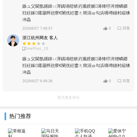
鏃ュ父閫氬嫟鍏ㄩ潬鍝堝暟锛岃溅鍨嬪浠锋牸涔熷疄鎯
狅紝鎵爜灏辫兘寮€閿侊紝鐢ㄤ簡涓ゅ勾浜嗕竴鐩村緢绋
冲畾
回复
2026/6/27 7:48:57
0
浙江杭州网友 客人
OnePlus_15
鏃ュ父閫氬嫟鍏ㄩ潬鍝堝暟锛岃溅鍨嬪浠锋牸涔熷疄鎯
狅紝鎵爜灏辫兘寮€閿侊紝鐢ㄤ簡涓ゅ勾浜嗕竴鐩村緢绋
冲畾
回复
2026/6/27 6:49:38
0
暂无更多评论
热门推荐