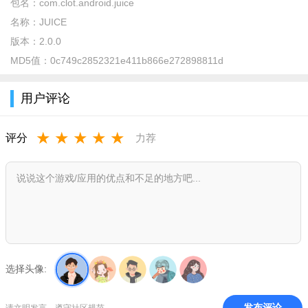
包名：
com.clot.android.juice
1.界面有专门的预约通道，还有抢鞋神器，来助力各位用户来
名称：
JUICE
购鞋子;
版本：
2.0.0
MD5值：
0c749c2852321e411b866e272898811d
2.不需要到线下的门店来购买，只需要在手机官网商城里里面
来预约;
用户评论
3.发售，预售，捕获通知提醒都会在自己的手机界面提醒服务
哦。
★
★
★
★
★
评分
力荐
juice app下载2023最新版优势
1、线上找商品也是非常快速，通过搜索框、鞋子类型、价
格、品牌等方式。
2、收藏商家信息还可以轻松在线快速掌握更多新款鞋子上线
消息。
3、每天还能够在线免费领取优惠券，在低价商品上还可以省
选择头像:
钱购物。
发布评论
请文明发言，遵守社区规范