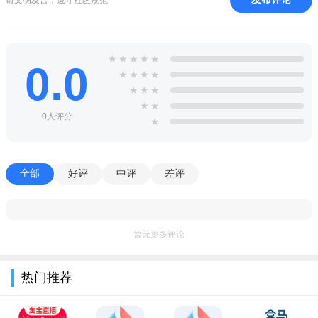
4、优惠活动不定期的举办，在获得期间使用优惠券可以享受
折上折待遇。
5、开启导航功能，轻松寻找线下门店，导航指定门店非常准
★
★
★
★
★
0.0
确。
★
★
★
★
★
★
★
juice app下载2023最新版说明
★
★
0人评分
★
海量潮牌，精品浏览:潮牌多多，精品多多，汇集全球海量潮
牌，你不容错过。
专门社区，潮流交流:舍友专业社区平台为你提供一个潮流交
全部
好评
中评
差评
流的平台，认识更多的潮流好伙伴。
硬核鉴定，质量安心:对每一个潮牌，我们都有进行质量的严
暂无更多评论
格鉴定，让您买的安心，买的放心。
juice app下载2023最新版小编评测
热门推荐
1支持送货上门服务，您可以自由选择送货时间和地点。