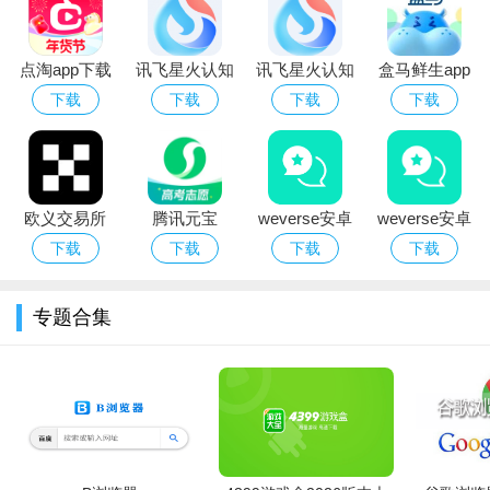
2您可以直接点击封面软件推荐的优惠产品，快速进入购买和
订购；
点淘app下载
讯飞星火认知
讯飞星火认知
盒马鲜生app
3提供大量商品分类牌，帮助您快速找到相应的货品；
安装2026最新
大模型app官
大模型app下
官方版下载安
下载
下载
下载
下载
版
方手机版
载2026手机版
装
欧义交易所
腾讯元宝
weverse安卓
weverse安卓
app下载2026
deepseek满
下载安装2026
下载2026中文
下载
下载
下载
下载
最新版本
血版免费下载
官方版（防弹
最新版
粉丝社区）
专题合集