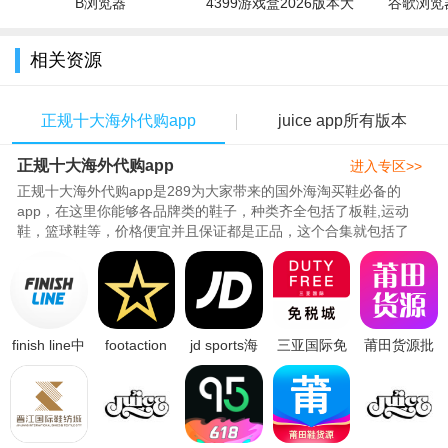
B浏览器
4399游戏盒2026版本大
谷歌浏览器
全
相关资源
正规十大海外代购app
juice app所有版本
正规十大海外代购app
进入专区>>
正规十大海外代购app是289为大家带来的国外海淘买鞋必备的
app，在这里你能够各品牌类的鞋子，种类齐全包括了板鞋,运动
鞋，篮球鞋等，价格便宜并且保证都是正品，这个合集就包括了
finishline中文版官方下载最新版,footactionapp官方中文最新
版,jdsports海淘app官方最新版,juiceapp，需要的用户赶紧来下载
试试吧..
finish line中
footaction
jd sports海
三亚国际免
莆田货源批
文版官方下
app官方中
淘app官方
税城
发市场app
载最新版
文最新版
最新版
app2021最
官方版
v3.0.5安卓
v5.2.5安卓
v2.2.5安卓
新版v1.1.7
v1.2.0安卓
版
版
中文版
安卓版
版