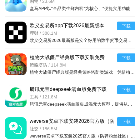
卓版
购物
/
23.6M
盒马APP以“全品类生鲜内容”为核心、“便捷实用功能”为支撑、“极速新鲜与高性价比”为亮点，用全球直采保障食材品质，靠高效物流实现即时送达，以多元服务提升购物体验。无论是日常买菜、采购进口海鲜，还是购
欧义交易所app下载2026最新版本
下载
v6.165.0最新版
理财
/
388.1M
欧义交易所2026最新版是安全好用的数字货币交易平台，支持近千种币种及衍生品交易，配备安全钱包。全球领先，金融级加密保障安全，专业分析师直播指导。功能含智能挖矿、矿池自动切换、实时监控挖矿状况，交易流
植物大战僵尸经典版下载安装免费
下载
v3.15.0安卓版
策略塔防
/
114.8M
植物大战僵尸经典版是经典策略塔防类游戏，凭借植物抵御僵尸守护家园的核心玩法，通过种植植物构建防线，抵御从屏幕右侧持续入侵的僵尸，风靡全球，游戏的界面简洁，操作简单，上手容易，全年龄段都适合玩这款游戏。
腾讯元宝deepseek满血版免费下载
下载
v2.63.0安卓版
工具
/
121.8M
腾讯元宝deepseek满血版集成混元大模型，提供从文档解析、多语言翻译到创意绘图、口语陪练的一站式AI服务。亮点在于其全面覆盖办公学习生活娱乐需求，特别适合追求效率与创意的用户。功能包括AI写作、对
weverse安卓下载安装2026官方版（防
下载
弹粉丝社区）v3.13.1官方最新版
社交
/
186.5M
weverse安卓下载安装2025官方版（防弹粉丝社区）是一款非常棒的粉丝社区平台，是一款可以与自己喜欢的明星交流的软件，只需轻轻按一下按钮，便可与世界各地的粉丝们交流，获得最新的爱豆行程消息和资讯，