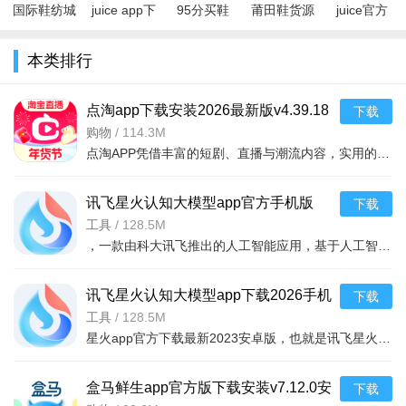
国际鞋纺城
juice app下
95分买鞋
莆田鞋货源
juice官方
app官方手
载2023最新
app2024官
appv1.2.0最
app安卓版
机版v4.0.1
版v2.0.0最
方版v3.29.0
新版
v2.0.0安卓
本类排行
安卓版
新版
安卓版
版
点淘app下载安装2026最新版v4.39.18
下载
官方版
购物
/
114.3M
点淘APP凭借丰富的短剧、直播与潮流内容，实用的观剧、购物和互动功能，以及追剧购物一站式、优惠福利丰厚、内容互动丰富的核心亮点，成为追剧剁手党的宝藏平台，既为用户带来畅快的沉浸式观剧体验，又能让用户在
讯飞星火认知大模型app官方手机版
下载
v5.6.1安卓版
工具
/
128.5M
，一款由科大讯飞推出的人工智能应用，基于人工智能技术，为大家提供强大的学习功能和办公功能，可以通过在线提问的方式，获取各种生活学习建议，还能够一键ai续写文章，完成各
讯飞星火认知大模型app下载2026手机
下载
版v5.6.1安卓最新版
工具
/
128.5M
星火app官方下载最新2023安卓版，也就是讯飞星火app，一款智能的讯飞星火认知大模型应用，拥有同样的ai社交功能，和文章续写，绘画功能，只需要输入关键词，即可快速生成你需要的文本内容，或者绘画作品
盒马鲜生app官方版下载安装v7.12.0安
下载