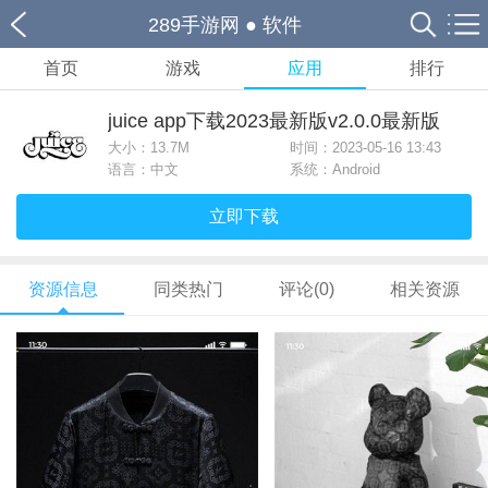
289手游网
●
软件
首页
游戏
应用
排行
juice app下载2023最新版v2.0.0最新版
大小：
13.7M
时间：2023-05-16 13:43
语言：中文
系统：Android
立即下载
资源信息
同类热门
评论(0)
相关资源