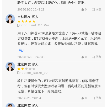
6、全能辅助工具：游戏加速，免Root，游戏多开；游戏云存
验不太好，希望后续能优化，暂时给个中评吧。
档；脚本录制，提供全方位辅助功能。
回复
2025/12/20 15:43:23
0
吉林网友 客人
7、游戏种类包含：角色扮演、卡牌回合、冒险生存、仙侠修
真、江湖武侠、策略塔防、传奇、西游、三国、单机、GM、挂
Oppo_Find_X7_Pro
机、奇迹等；
用了八门神器2026最新版太惊喜了！免root就能一键修改
游戏参数，BT游戏每天更新，上线送VIP和元宝，玩起来
8、MOD游戏推荐：米加小镇、世界盒子：沙盒上帝模拟器、
超畅快。还有游戏加速、多开这些辅助功能，破解游戏和
我功夫特牛、方舟、地球末日生存、托卡生活、部落冲突、植物
MOD推荐也超全，简直是游戏党的福音，必须五星好
展开
大战僵尸、饥饿鲨、奥特曼、荒岛求生2、宝可梦、我的世界、饥
评！
回复
2025/12/20 12:42:38
0
荒、火影战记。
北京网友 客人
9、福利社区：汇聚Mod游戏评测、游戏视频、游戏攻略，游
Realme_Narzo_90
戏账号回收，灌水专区欢迎吐槽；
软件功能挺全的，BT游戏和破解游戏都有，修改器也还
10、破解游戏大全：无限内购，无限生命，金币钻石无上
行，但有时候玩大型游戏会闪退，福利社区的更新速度有
点慢，希望优化下，给两星吧。
限，尽在八门破解游戏盒子当中，畅玩破解游戏带来的乐趣。
回复
2025/9/26 7:40:54
0
【软件特色】
北京网友 客人