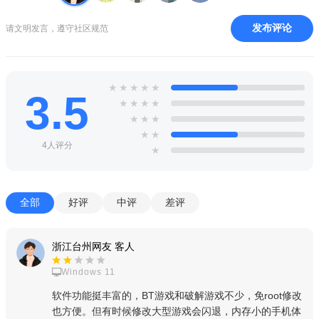
【软件功能】
发布评论
请文明发言，遵守社区规范
1、变态游戏：变态游戏(BT)能让练级更轻松，游戏更畅快。
上线送钻石，元宝，金币、VIP等级，八门神器还会保持每天更
新当下热门变态游戏。
★
★
★
★
★
3.5
2、福利社区：汇聚游戏评测、游戏视频、游戏攻略，定期更
★
★
★
★
新二次元福利，灌水专区欢迎吐槽。
★
★
★
★
★
3、10.热门IP大作：传奇、战神遗迹、宝可梦大探险、地下
4人评分
★
城、火影忍者、神奇宝贝、斗罗大陆、海贼王、天天怼三国、龙
城秘境、代号斩。
全部
好评
中评
差评
4、BT游戏：BT游戏能让练级更轻松，游戏更畅快。上线送
钻石，元宝，金币、VIP等级，八门神器还会保持每天更新当下
浙江台州网友 客人
热门传奇、仙侠、魔幻、修真、卡牌、三国等BT游戏；
Windows 11
5、免ROOT修改器：免除之前手机需要ROOT才能使用的烦
软件功能挺丰富的，BT游戏和破解游戏不少，免root修改
恼，真正做到一键修改游戏！
也方便。但有时候修改大型游戏会闪退，内存小的手机体