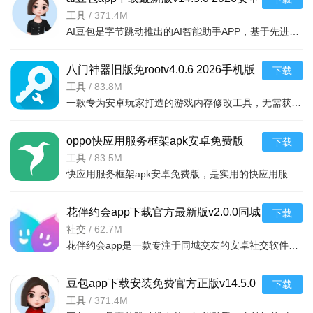
一些大型占内存大的游戏，可能会因为您的手机内存小而出
版
工具
/
371.4M
现修改的时候游戏或者八门神器退出的情况，我们将在以后的版
AI豆包是字节跳动推出的AI智能助手APP，基于先进的大语言模型，提供智能对话、问答、写作辅助、翻译、代码生
本中解决这个问题。
八门神器2026官方正版下载游戏修改辅助工具精选推
八门神器旧版免rootv4.0.6 2026手机版
下载
荐
工具
/
83.8M
一款专为安卓玩家打造的游戏内存修改工具，无需获取root权限即可修改单机游戏中的金币
软件名称
核心优势
八门神器
老牌游戏内存修改利器，支持免root调试
箭矢辅助
oppo快应用服务框架apk安卓免费版
热门手游数值同步修改，一键锁定更稳定
下载
玩家助手
单机游戏内存搜索，无需root操作便捷
v10.10.0C2安卓最新版
工具
/
83.5M
游戏克星
模拟器专属修改器，兼容多款安卓模拟器
快应用服务框架apk安卓免费版，是实用的快应用服务工具。无需下载安装即可使用各类应用，减少内存占用；支持
全球通用内存修改，支持脚本自动执行
GameGuardian
草莓辅助
休闲游戏数值修改，界面清爽上手极快
花伴约会app下载官方最新版v2.0.0同城
下载
夜神辅助
适配夜神模拟器，内购破解一键生效
交友免费
社交
/
62.7M
蜂窝辅助
云脚本库丰富，单机游戏自动修改
花伴约会app是一款专注于同城交友的安卓社交软件，提供真实用户认证、兴趣匹配、即时聊天等功能，帮助用户快
贪狼辅助
内存地址快速定位，支持加密游戏数据
蜜蜂辅助
极速搜索修改，多开游戏同步操作
八门神器最新版下载2026官方免费正版特别说明
豆包app下载安装免费官方正版v14.5.0
下载
2026手机版
工具
/
371.4M
本软件为v4.0.5安卓版免费官方版，主要用于单机游戏内存修