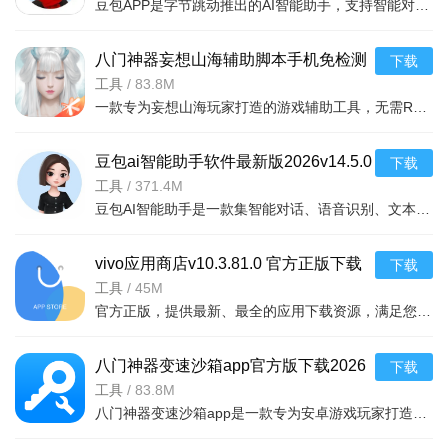
豆包APP是字节跳动推出的AI智能助手，支持智能对话、文本创作、知识问答、语音交互等功能。无论是写作灵感、
改与调试。使用前请务必开启“USB调试”或“Root权限”（视机型而
定），否则无法正常读取游戏进程。安装时若提示“未知来源”，
八门神器妄想山海辅助脚本手机免检测
下载
请在系统设置中允许该权限；建议关闭杀毒软件或白名单放行，
版v4.0.6 2026手机版
工具
/
83.8M
避免误删核心文件。
一款专为妄想山海玩家打造的游戏辅助工具，无需Root即可使用，支持
常见问题：若搜索数值无结果，请确认游戏进程已完全运行且未
豆包ai智能助手软件最新版2026v14.5.0
下载
2026安卓版
工具
/
371.4M
加密；修改后游戏闪退，多为数据校验或版本不匹配，请还原原
豆包AI智能助手是一款集智能对话、语音识别、文本创作、知识问答于一体的安卓应用。基于字节跳动自研大模型
值并重启游戏。注意：本工具仅支持单机游戏，严禁用于联网对
战或商业软件，否则可能导致封号或法律风险。
vivo应用商店v10.3.81.0 官方正版下载
下载
工具
/
45M
安装技巧：下载ZIP包后先解压，再安装APK；若覆盖安装失败，
官方正版，提供最新、最全的应用下载资源，满足您的日常玩机需求。亮点包括每日推荐热门好玩AP
请卸载旧版（注意备份存档）。首次启动需联网验证正版，后续
可离线使用。建议定期清理缓存，避免内存占用过高。祝您游戏
八门神器变速沙箱app官方版下载2026
下载
愉快！
最新版4.0.6 2026安卓版
工具
/
83.8M
八门神器变速沙箱app是一款专为安卓游戏玩家打造的辅助工具，集游戏加速、减速、虚拟定位与沙箱环境于一体。