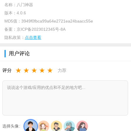
名称：
八门神器
版本：
4.0.6
MD5值：
3949f0fbca99a64e2721ea24baacc55e
备案：
京ICP备2023012345号-8A
隐私政策：
点击查看
【软件说明】
八门神器13周年下载安装推荐给大家！作为一款优质的游戏
用户评论
盒子社区平台，八门神器已经运营了13年了，成为了一个最受欢
迎的游戏修改平台，内置丰富的破解游戏，还可以进行手动Mod
★
★
★
★
★
评分
力荐
修改，功能强大，欢迎下载。
【软件介绍】
八门神器致力于为安卓智能手机用户提供BT游戏下载、BT游
戏福利、玩家互动社区、客服在线解答问题、二次元福利、游戏
攻略、视频评测及玩法，提供丰富的游戏辅助功能的全方位深度
移动娱乐平台。
选择头像: