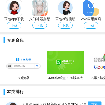
豆包app下载
八门神器妄想
豆包ai智能助
vivo应用商店
安装免费官方
山海辅助脚本
手软件最新版
下载
下载
下载
下载
正版
手机免检测版
2026
专题合集
【相关介绍】
B浏览器
4399游戏盒2026版本大
谷歌浏览器
理论上所有游戏，包括模拟器游戏都是可以修改的，我们测
全
试主流的模拟器，如：PS模拟器、FC模拟器、SFC模拟器、
本类排行
GBA模拟器等等，的游戏基本都能修改成功。
ai豆包app下载最新版v14.5.0 2026安卓
下载