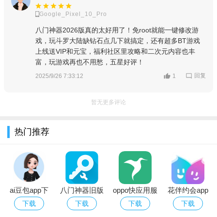
1、支持大部分的手机游戏，功能非常强大。
Google_Pixel_10_Pro
2、使用非常简单，只需几步就可完成数据修改。
八门神器2026版真的太好用了！免root就能一键修改游
戏，玩斗罗大陆缺钻石点几下就搞定，还有超多BT游戏
3、绝对安全，不会对手机系统造成任何影响。
上线送VIP和元宝，福利社区里攻略和二次元内容也丰
4、为用户提供各种游戏资讯和游戏攻略。
富，玩游戏再也不用愁，五星好评！
回复
2025/9/26 7:33:12
1
暂无更多评论
热门推荐
ai豆包app下
八门神器旧版
oppo快应用服
花伴约会app
载最新版
免root
务框架apk安
下载官方最新
下载
下载
下载
下载
卓免费版
版