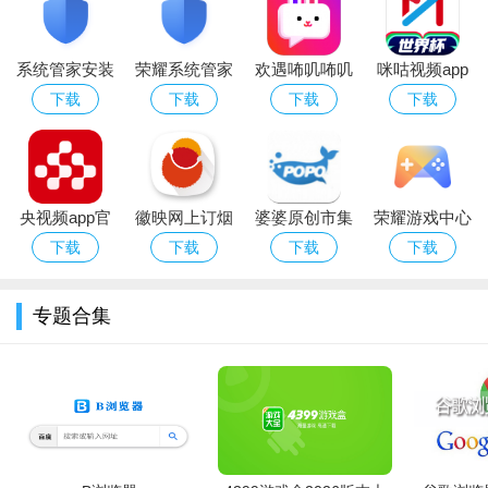
香溢家
：浙江烟草零售户服务终端
云香印象
：云南烟草智慧门店管理
金丝利通
：江苏烟草店铺经营助手
易捷便利店
：中石化非油商品采购平台
系统管家安装
荣耀系统管家
欢遇咘叽咘叽
咪咕视频app
京东掌柜宝
：B2B快消品进货渠道
最新版华为手
app下载最新
聊天交友app
下载2026最新
阿里零售通
：天猫小店一站式进货
下载
下载
下载
下载
美菜商城
：餐饮零售食材批采平台
机版本
版
版世界杯直播
徽映网上订烟手机版特别说明
软件
【安装技巧】
本软件仅支持安卓系统，安装前请开启"允许未
知来源应用"权限。若安装失败，请检查存储空间是否充足（建议
央视频app官
徽映网上订烟
婆婆原创市集
荣耀游戏中心
预留200MB以上），或尝试清除安装包后重新下载。部分机型需
方免费下载安
手机版
小说阅读app
app下载最新
下载
下载
下载
下载
关闭"纯净模式"或"应用安全检测"功能。
装最新版2026
版2026
专题合集
【使用注意事项】
本软件仅限持有烟草专卖零售许可证的商
户使用，登录需验证许可证号及绑定手机号。首次使用请完成实
名认证，否则无法下单。订货时间为每日8:00-20:00，逾期订单
顺延至次日处理。请确保网络畅通，支付前仔细核对商品规格与
数量，订单提交后不可自行修改。
【常见问题】
①登录提示"账号异常"：请联系当地烟草公司核