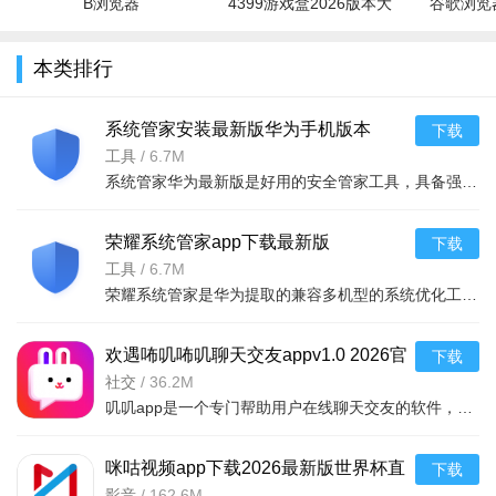
B浏览器
4399游戏盒2026版本大
谷歌浏览器
查许可证状态；②支付成功但订单未生成：切勿重复支付，保存
全
凭证并联系客服；③库存显示不准确：点击右上角刷新按钮同步
本类排行
最新数据；④闪退或卡顿：清理缓存或升级至最新版本，仍无法
解决请反馈设备型号及系统版本。
系统管家安装最新版华为手机版本
下载
【重要提示】
v17.0.0.001安卓版
工具
/
请勿使用第三方插件或破解版本，以免造成账
6.7M
系统管家华为最新版是好用的安全管家工具，具备强大安全管理与优化功能，满足隐私保护和性能优化需求。支持
号封禁或资金损失。客服热线：400-XXX-XXXX（工作日8:30-
17:30）。
荣耀系统管家app下载最新版
下载
v17.0.0.001 安卓版
工具
/
6.7M
荣耀系统管家是华为提取的兼容多机型的系统优化工具，具备专项清理（微信、重复文件）、精细存储管理等特点
欢遇咘叽咘叽聊天交友appv1.0 2026官
下载
方中文版
社交
/
36.2M
叽叽app是一个专门帮助用户在线聊天交友的软件，这个软件可以让你在上面认识许许多多的好友，如果你是单身，
咪咕视频app下载2026最新版世界杯直
下载
播软件v6.6.5安卓版
影音
/
162.6M