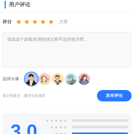
用户评论
★
★
★
★
★
评分
力荐
徽映网上订烟手机版软件介绍
徽映网上订烟app是一款便捷的网上订烟服务平台，目的就是
要把我们的零售户和市公司之间的信息共享，便于我们的零售户
进行进销存管理，以及对自家经营数据的分析；另外：烟草公司
选择头像:
服务端，及时的了解市场上卷烟销售行情。
徽映网上订烟手机版功能亮点
发布评论
请文明发言，遵守社区规范
网上订货，可以实现零售终端订货，还可以申请网上配货，
多元化商品订购等！
★
★
★
★
★
提供专业的进销存管理工具为客户使用，这样便于提升零售
3.0
★
★
★
★
户的经营管理水平。
★
★
★