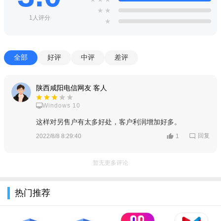
★
★
以烟草卷烟价格信息作为基准，从而保障零售户的卷烟销售
1人评分
★
利润！
徽映网上订烟手机版小编评测
全部
好评
中评
差评
为客户提供专业的进销存管理，以及详细的经营数据分析功
能，并且通过与安徽烟草网上订货平台、网上配货平台、多元化
陕西咸阳电信网友 客人
商品订购平台、网上营销平台等信息化系统，实现有效对接！
Windows 10
徽映网上订烟手机版相关新闻
这样对另售户有太多好处，客户利润增加好多。
随着网上订货软件的兴起,批发的价格已经赤裸裸地摆在了消
回复
2022/8/8 8:29:40
1
费者的眼前,受到直接冲击的就是线下实体批发商了,下游销货流转
不畅,最终影响了上游的实体批发行业,传统批发行业进行转型升级
暂无更多评论
的情况已经在所难免了。
小编推荐同类软件
热门推荐
新商盟
：官方烟草订货平台，便捷可靠
中烟新商盟
：全国卷烟统一订货入口