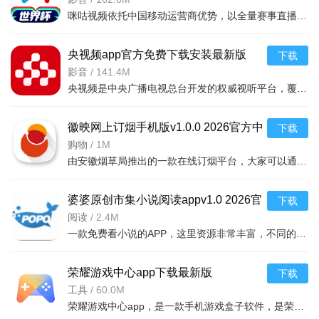
咪咕视频依托中国移动运营商优势，以全量赛事直播、海量影视为基，以24小时自制内容与百城千场线下活动为脉
央视频app官方免费下载安装最新版
下载
2026v3.2.9.26065最新版
影音
/
141.4M
央视频是中央广播电视总台开发的权威视听平台，覆盖泛文体泛资讯泛知识全品类。独家直播CBA中超五大联赛等顶
徽映网上订烟手机版v1.0.0 2026官方中
下载
文版
购物
/
1M
由安徽烟草局推出的一款在线订烟平台，大家可以通过手机访问系统，便捷的订购自己想要
婆婆原创市集小说阅读appv1.0 2026官
下载
方中文版
阅读
/
2.4M
一款免费看小说的APP，这里资源非常丰富，不同的人能看到不同的分组，线上资源全
荣耀游戏中心app下载最新版
下载
2026v16.0.42.303安卓版
工具
/
60.0M
荣耀游戏中心app，是一款手机游戏盒子软件，是荣耀官方平台推出的一款游戏盒子，集合了超级多的手机类型，无