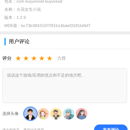
包名：
com.kuyunovel.kuyuread
名称：
火花女生小说
版本：
1.2.9
MD5值：
bc73b384315f70f1b14bdef3181b0bf7
用户评论
火花女生小说app介绍
★
★
★
★
★
评分
力荐
女生最好的女频追书小说阅读平台。
圆你少女梦，给你御姐心，赐你女王身，懂你女人情，送你
恋爱萌宝般的阅读体验！
言情、穿越、种田、甜宠、仙侠、都市爱情、职场虐恋、霸
道总裁、应有尽有！
火花女生小说app特色
选择头像:
海量小说：全网热门抢先看
精选小说：精选内容懂你所想
发布评论
请文明发言，遵守社区规范