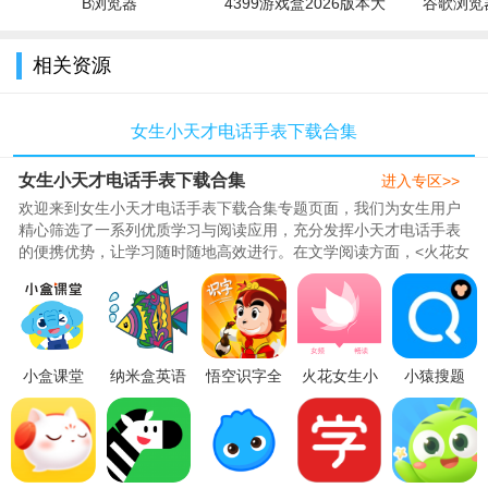
B浏览器
4399游戏盒2026版本大
谷歌浏览器
全
相关资源
女生小天才电话手表下载合集
女生小天才电话手表下载合集
进入专区>>
欢迎来到女生小天才电话手表下载合集专题页面，我们为女生用户
精心筛选了一系列优质学习与阅读应用，充分发挥小天才电话手表
的便携优势，让学习随时随地高效进行。在文学阅读方面，<火花女
生小说app和女生小说吧安卓..
小盒课堂
纳米盒英语
悟空识字全
火花女生小
小猿搜题
app官方安
学习辅导
课程下载
说v1.2.9 安
app下载免
卓手机版
v8.8
2026最新版
卓版
费搜题版
v5.2.72 官
本v3.15.30
v11.94.1安
方版
官
卓版