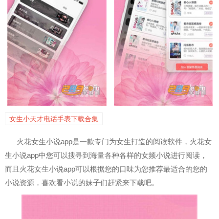
女生小天才电话手表下载合集
火花女生小说app是一款专门为女生打造的阅读软件，火花女
生小说app中您可以搜寻到海量各种各样的女频小说进行阅读，
而且火花女生小说app可以根据您的口味为您推荐最适合的您的
小说资源，喜欢看小说的妹子们赶紧来下载吧。