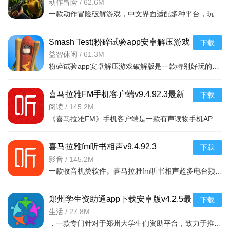
文版
动作冒险
/
62.6M
一款动作冒险破解游戏，中文界面适配多种平台，玩家追踪原始猎物体验刺激挑战，免费
Smash Test(粉碎试验app安卓解压游戏
下载
破解版)v1.2
益智休闲
/
61.3M
粉碎试验app安卓解压游戏破解版是一款特别好玩的解压游戏，你可以在游戏中随意破幻任何物品，看到什么毁掉什
喜马拉雅FM手机客户端v9.4.92.3最新
下载
版
阅读
/
145.2M
《喜马拉雅FM》手机客户端是一款有声读物手机APP，随时随地，想听就听，中国知名声音库，拥有数千万优质声音
喜马拉雅fm听书相声v9.4.92.3
下载
影音
/
145.2M
一款收音机类软件。喜马拉雅fm听书相声超多电台频道。有娱乐电台，音乐电台等等。各式
郑州学生资助通app下载安卓版v4.2.5最
下载
新版
生活
/
27.8M
，一款专门针对于郑州大学生们资助平台，致力于推送最新的福利政策，以及各种惠