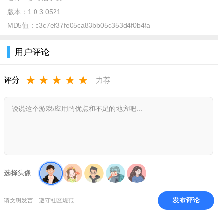
版本：
1.0.3.0521
MD5值：
c3c7ef37fe05ca83bb05c353d4f0b4fa
用户评论
软件特色
1、可以轻松的知道自己每天的运动步数，实时的进行监测，
★
★
★
★
★
评分
力荐
体验健康的生活。
2、设置自己的运动目标，观看步数排行榜，可以更好的鼓励
用户运动。
3、每天都会精准的进行统计，各种数据都是清晰可见，可以
看见自己累积的数据。
软件亮点
选择头像:
1、用户需要正确的录入信息，主要用于计算步数和消耗的能
发布评论
请文明发言，遵守社区规范
量。