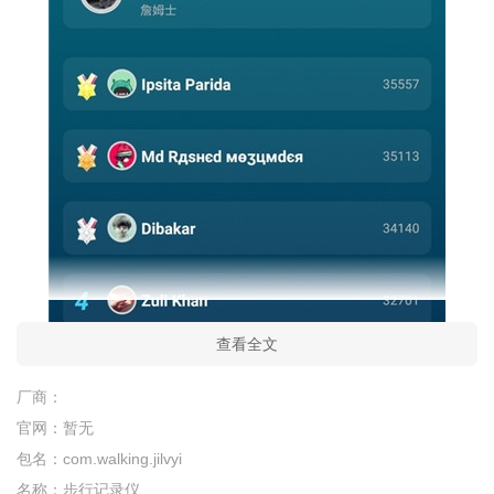
查看全文
厂商：
官网：
暂无
包名：
com.walking.jilvyi
名称：
步行记录仪