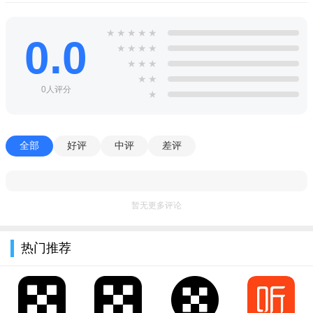
2、根据自己的情况设置灵敏度，可以使计算更加的准确。
3、界面清新简洁，占用内存小，离线也可以轻松的使用。
★
★
★
★
★
0.0
★
★
★
★
小编推荐同类软件
★
★
★
咕咚
：精准记录步行轨迹与数据
★
★
0人评分
悦跑圈
：社区互动强，路线丰富
★
Keep
：专业训练计划结合步行记录
乐走
：专注步行，界面简洁轻量
动动
：自动识别步行，省电稳定
步多多
：走路赚钱，趣味激励
全部
好评
中评
差评
华为运动健康
：深度联动华为穿戴设备
行者
：骑行徒步路线规划与记录
六只脚
：户外徒步轨迹导航分享
小米运动
：适配手环，步行数据分析
暂无更多评论
热门推荐