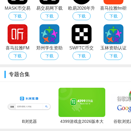
MASK币交易
易交易网下载
欧易2026年升
喜马拉雅fm听
所下载官方最
2026最新版
级新版本
书相声
下载
下载
下载
下载
新版本
喜马拉雅FM
郑州学生资助
SWFTC币交
玉林资助认证
手机客户端
通app下载安
易所app下载
(资助通)app
下载
下载
下载
下载
卓版
官方中文版
官方手机版
专题合集
B浏览器
4399游戏盒2026版本大
谷歌浏览器
全