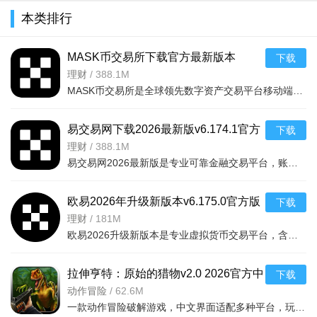
本类排行
MASK币交易所下载官方最新版本
下载
v6.160.0官方版
理财
/
388.1M
MASK币交易所是全球领先数字资产交易平台移动端，服务千万用户，提供现货、合约、法币、DeFi、Web3、NFT等一
易交易网下载2026最新版v6.174.1官方
下载
版
理财
/
388.1M
易交易网2026最新版是专业可靠金融交易平台，账户资金双重保障，收益每日可见。可快速掌握市场动态，交易稳
欧易2026年升级新版本v6.175.0官方版
下载
理财
/
181M
欧易2026升级新版本是专业虚拟货币交易平台，含全球上千种热门币种，支持指纹一键登录、实时到账、价格预警
拉伸亨特：原始的猎物v2.0 2026官方中
下载
文版
动作冒险
/
62.6M
一款动作冒险破解游戏，中文界面适配多种平台，玩家追踪原始猎物体验刺激挑战，免费