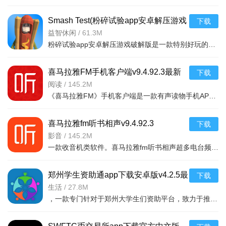
Smash Test(粉碎试验app安卓解压游戏
下载
破解版)v1.2
益智休闲
/
61.3M
粉碎试验app安卓解压游戏破解版是一款特别好玩的解压游戏，你可以在游戏中随意破幻任何物品，看到什么毁掉什
喜马拉雅FM手机客户端v9.4.92.3最新
下载
版
阅读
/
145.2M
《喜马拉雅FM》手机客户端是一款有声读物手机APP，随时随地，想听就听，中国知名声音库，拥有数千万优质声音
喜马拉雅fm听书相声v9.4.92.3
下载
影音
/
145.2M
一款收音机类软件。喜马拉雅fm听书相声超多电台频道。有娱乐电台，音乐电台等等。各式
郑州学生资助通app下载安卓版v4.2.5最
下载
新版
生活
/
27.8M
，一款专门针对于郑州大学生们资助平台，致力于推送最新的福利政策，以及各种惠