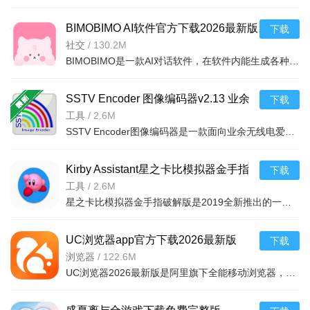
BIMOBIMO AI软件官方下载2026最新版
下载
本v2.50.3安卓版
社交
/
130.2M
BIMOBIMO是一款AI对话软件，在软件内能生成各种不同的OC并支持与这些AI角色进行聊天互动，提供了丰富的AI人
SSTV Encoder 图像编码器v2.13 业余
下载
无线电图像传输
工具
/
2.6M
SSTV Encoder图像编码器是一款面向业余无线电爱好者的安卓应用，支持将图片转换为慢扫描电视（SSTV）音频信
Kirby Assistant星之卡比模拟器金手指
下载
破解版1.4.4安卓联机版
工具
/
2.6M
星之卡比模拟器金手指破解版是2019全新推出的一款全能游戏模拟器，可实现玩星之卡比系列游戏模拟、GBA游戏模
UC浏览器app官方下载2026最新版
下载
v18.9.5.1521手机版
浏览器
/
122.6M
UC浏览器2026最新版是阿里旗下全能移动浏览器，融合搜索、资讯、小说、短剧、网盘等功能，主打极速省流、隐