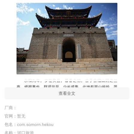
查看全文
厂商：
官网：
暂无
包名：
com.somorn.hekou
名称：
河口旅游