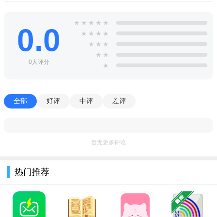
5.身临其境，给人感觉回到了过去的岁月，在感受历史中的古
★
★
★
★
★
0.0
镇。给人一个不一样的现代。在冬天温暖的阳光下感受者过去和
★
★
★
★
★
★
★
现代不一样的民土风情的欢乐与喜悦；
★
★
0人评分
6.在线支持门票预订；
★
河口旅游app特点
1、十分方便每一个要去河口古镇游玩的游客，还有更多旅客
全部
好评
中评
差评
对当地的点评，你都能轻松的看到；
2、没有任何的旅游额外消费点，这里，让旅游更透明，没有
暂无更多评论
你逼迫性的消费方式。
3、还能为你提供景点的VR全景效果，让你轻松自由的穿梭在
热门推荐
景点中；
小编推荐同类软件
高德地图
：精准导航，河口路况实时更新。