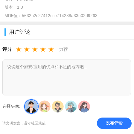
版本：
1.0
MD5值：
5632b2c27412cce714288a33e02d9263
河口旅游app介绍
用户评论
1.位于兰州西面黄河边的西固区河口古镇，距兰州市中心47公
★
★
★
★
★
评分
力荐
里处，地理属兰州西大门；
2.走进河口古镇 ，据了解当地人说：在距今20万年前的旧石
器时代就有人类活动的痕迹，唐代设广武，宋代称研龙，元明称
庄浪河堡；
3.留有商贾码头、战略要塞、交通枢纽的遗迹，也留有辛店文
化、秦汉文化、唐宋文化的痕迹，现存明清时期古民居36处，民
国时期民居1处，共200余间；
选择头像:
4.兰州西固区河口古镇有着很深的文化底蕴，河景和路景两种
发布评论
请文明发言，遵守社区规范
景色交相呼应，河口镇原是古商贾云集之码头，更是名迹荟萃的
历史文化之乡；