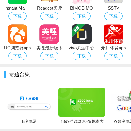
携程旅行
：一站式预订机票酒店门票。
马蜂窝旅游
：海量河口游记攻略分享。
Instant Mail一
Readest阅读
BIMOBIMO
SSTV
小红书
：本地人真实吃喝玩乐笔记。
次性邮件软件
器app下载最
AI软件官方下
Encoder 图像
下载
下载
下载
下载
大众点评
：查河口美食商家真实评价。
百度翻译
：中越双语翻译沟通无障碍。
免费下载最新
新版
载2026最新版
编码器
12306
：官方购票，河口中越列车直达。
版本
本
飞猪旅行
：河口特色民宿比价更优惠。
河口旅游攻略特别说明
UC浏览器app
美哩最新版下
vivo关注中心
永川体育app
欢迎使用河口旅游攻略v1.0安卓版！安装前请确保手机已开
官方下载2026
载
app
下载
下载
下载
下载
启“允许安装未知来源应用”。如遇解析包错误，请重新下载安装
最新版
包并检查网络。首次打开建议允许定位权限，以便获取周边景点
专题合集
推荐。常见问题：地图加载慢？请检查GPS或切换至WiFi；部分
功能需联网，离线数据包可至“设置”中下载。注意事项：流量消
耗提示，建议提前缓存景点详情；景区内部分区域信号弱，可提
前截图保存关键路线。如遇闪退，请尝试清除缓存或重启应用。
祝您游玩愉快！
B浏览器
4399游戏盒2026版本大
谷歌浏览器
全