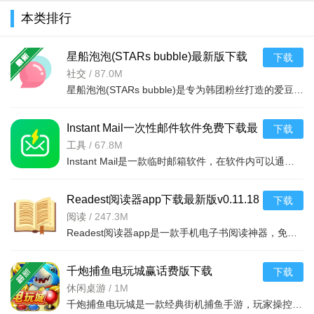
本类排行
星船泡泡(STARs bubble)最新版下载
下载
v1.4.10 韩团爱豆私信平台
社交
/
87.0M
星船泡泡(STARs bubble)是专为韩团粉丝打造的爱豆私信平台，支持Android手机，让你接收偶像独家私信和动态，
Instant Mail一次性邮件软件免费下载最
下载
新版本v8.0.0安卓版
工具
/
67.8M
Instant Mail是一款临时邮箱软件，在软件内可以通过随机生成临时邮箱账号，有核心邮箱、即时通讯、基础辅助
Readest阅读器app下载最新版v0.11.18
下载
安卓版
阅读
/
247.3M
Readest阅读器app是一款手机电子书阅读神器，免费且开源，兼容广泛电子书格式。即刻登录，即享500MB云储空间
千炮捕鱼电玩城赢话费版下载
下载
v27.5.11015高爆率捕鱼手游
休闲桌游
/
1M
千炮捕鱼电玩城是一款经典街机捕鱼手游，玩家操控炮台瞄准鱼群开火，赚取金币解锁高倍炮。画面精美，操作简