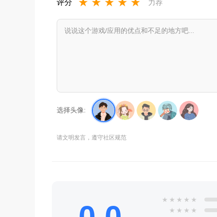
★
★
★
★
★
评分
力荐
选择头像:
请文明发言，遵守社区规范
★
★
★
★
★
★
★
★
★