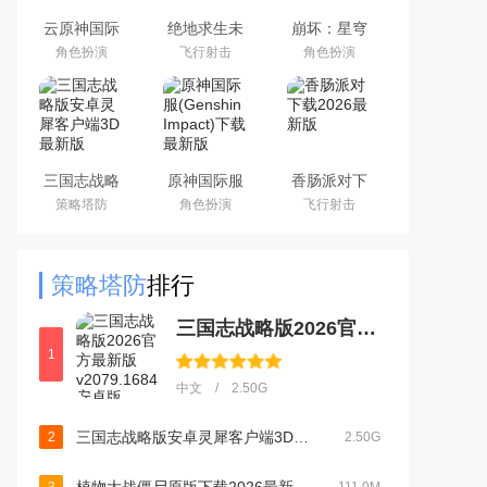
云原神国际
绝地求生未
崩坏：星穹
版app下载
来之役手游
铁道官方手
角色扮演
飞行射击
角色扮演
2026最新版
国际服下载
游下载安卓
正版
最新版
三国志战略
原神国际服
香肠派对下
版安卓灵犀
(Genshin
载2026最新
策略塔防
角色扮演
飞行射击
客户端3D最
Impact)下载
版
新版
最新版
策略塔防
排行
三国志战略版2026官方最新版v2079.1684安卓版
1
中文 / 2.50G
三国志战略版安卓灵犀客户端3D最新版v2079.1684官方最新安卓版
2
2.50G