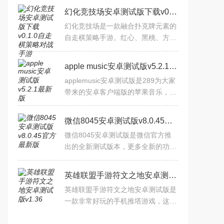
幻化竞技场安卓测试版下载v0.1.0自走棋策略对战手游
幻化竞技场是一款融合扑克牌元素的
自走棋策略手游。红心、黑桃、方
块、梅花四大王国各具特色英雄，通
过花色羁绊、牌型组合与贴纸系统构
apple music安卓测试版v5.2.1最新版
建深度策略。
applemusic安卓测试版是289为大家
带来的安卓客户端版的苹果音乐，这
款音乐最新推出了3.6的测试版，在
功能和资源方面都有了很多的改变，
微信8045安卓测试版v8.0.45官方最新版
包括苹果也将把无损音频功
微信8045安卓测试版是微信官方推
出的全新测试版本，更多全新的功能
上线，大家可以通过安卓手机抢先下
载体验！微信8045测试版本可以让
英雄联盟手游符文之地安卓测试版v1.36
大家抢先体验微信的全新功能
英雄联盟手游符文之地安卓测试版是
一款非常好玩的手机推塔游戏，这一
次由腾讯公司官方出品的英雄联盟正