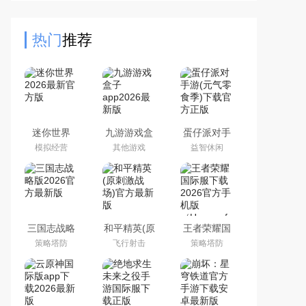
版手游，你将在游戏里面真正体验到
不同于端游的乐趣，现在
热门
推荐
迷你世界
九游游戏盒
蛋仔派对手
2026最新官
子app2026
游(元气零食
模拟经营
其他游戏
益智休闲
方版
最新版
季)下载官方
正版
三国志战略
和平精英(原
王者荣耀国
版2026官方
刺激战场)官
际服下载
策略塔防
飞行射击
策略塔防
最新版
方最新版
2026官方手
机版
（Honor of
Kings）