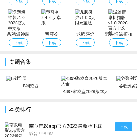
利版
版
街快打
（BT版）
下载
下载
下载
下载
杀鸡爆神装
帝尊令
龙腾盛焰
逍遥情缘折扣
版
下载
下载
下载
下载
专题合集
B浏览器
谷歌浏览器
4399游戏盒2026版本大
全
本类排行
南瓜电影app官方2023最新版下载
下载
v9.3.4手机版
影音
/
98.9M