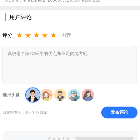
MD5值：
44a2cbe027208653cc193934a1cdf2b2
用户评论
★
★
★
★
★
评分
力荐
选择头像:
发布评论
请文明发言，遵守社区规范
★
★
★
★
★