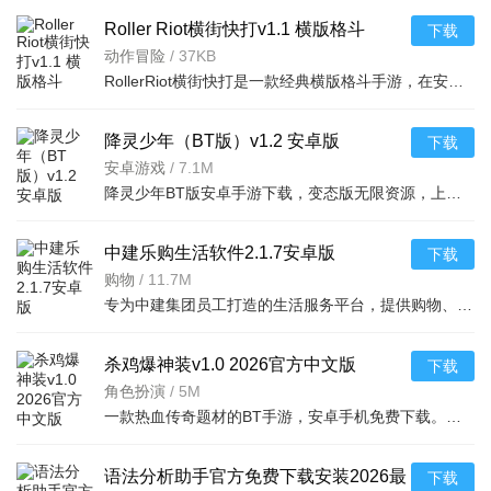
Roller Riot横街快打v1.1 横版格斗
下载
动作冒险
/
37KB
RollerRiot横街快打是一款经典横版格斗手游，在安卓平台体验街头激战，操作流畅打击爽快，适合碎片时间娱乐
降灵少年（BT版）v1.2 安卓版
下载
安卓游戏
/
7.1M
降灵少年BT版安卓手游下载，变态版无限资源，上线送神装VIP，即时战斗超爽体验，快来下载吧！
中建乐购生活软件2.1.7安卓版
下载
购物
/
11.7M
专为中建集团员工打造的生活服务平台，提供购物、生活服务等功能，安卓手机用户可流畅运
杀鸡爆神装v1.0 2026官方中文版
下载
角色扮演
/
5M
一款热血传奇题材的BT手游，安卓手机免费下载。游戏拥有超高爆率、自动回收、满V开局等特色，让
语法分析助手官方免费下载安装2026最
下载