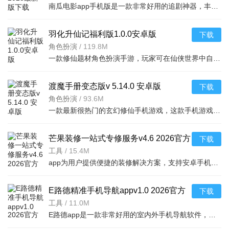
南瓜电影app手机版是一款非常好用的追剧神器，丰富的影视内容，为用户精选了海量高清、热播的影片资源，每天
羽化升仙记福利版1.0.0安卓版
下载
角色扮演
/
119.8M
一款修仙题材角色扮演手游，玩家可在仙侠世界中自由探索，免费领取海量福利，安卓手机即
渡魔手册变态版v 5.14.0 安卓版
下载
角色扮演
/
93.6M
一款最新很热门的玄幻修仙手机游戏，这款手机游戏具有非常庞大的世界观设计，游戏中玩家们
芒果装修一站式专修服务v4.6 2026官方
下载
中文版
工具
/
15.4M
app为用户提供便捷的装修解决方案，支持安卓手机下载，涵盖设计、施工、监理等功能，
E路德精准手机导航appv1.0 2026官方
下载
中文版
工具
/
11.0M
E路德app是一款非常好用的室内外手机导航软件，用户利用这款软件可以精准的定位自己的位置，输入想去的地方