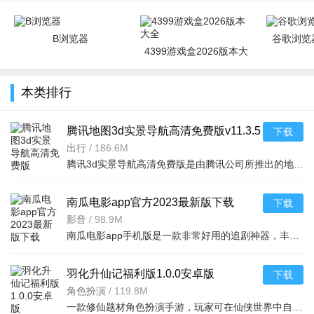
B浏览器
谷歌浏览器
4399游戏盒2026版本大
全
本类排行
腾讯地图3d实景导航高清免费版v11.3.5
下载
安卓版
出行
/
186.6M
腾讯3d实景导航高清免费版是由腾讯公司所推出的地图app软件，大家可以通过这款软件去快速准确的获取最新的定
南瓜电影app官方2023最新版下载
下载
v9.3.4手机版
影音
/
98.9M
南瓜电影app手机版是一款非常好用的追剧神器，丰富的影视内容，为用户精选了海量高清、热播的影片资源，每天
羽化升仙记福利版1.0.0安卓版
下载
角色扮演
/
119.8M
一款修仙题材角色扮演手游，玩家可在仙侠世界中自由探索，免费领取海量福利，安卓手机即