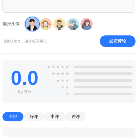
选择头像:
发布评论
请文明发言，遵守社区规范
★
★
★
★
★
0.0
★
★
★
★
★
★
★
★
★
0人评分
★
全部
好评
中评
差评