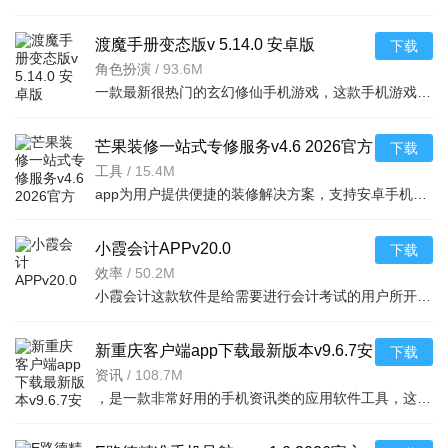
渡魔手册变态版v 5.14.0 安卓版
下载
角色扮演
/
93.6M
一款最新很热门的玄幻修仙手机游戏，这款手机游戏具有非常庞大的世界观设计，游戏中玩家们
芒果装修一站式专修服务v4.6 2026官方
下载
中文版
工具
/
15.4M
app为用户提供便捷的装修解决方案，支持安卓手机下载，涵盖设计、施工、监理等功能，
小霞会计APPv20.0
下载
效率
/
50.2M
小霞会计这款软件是给需要进行会计考试的用户所开发的一款线上学习软件,在软件中可以进行专业系统的学习和加
新重庆客户端app下载最新版本v9.6.7安
下载
卓版
资讯
/
108.7M
，是一款非常好用的手机资讯类的应用软件工具，这款软件里面的很多的内容和热点