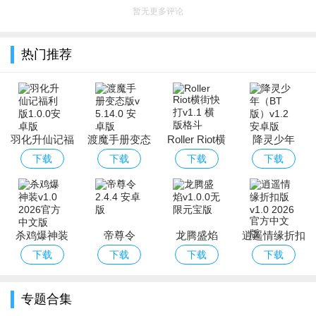
暂无更多评论
热门推荐
羽化升仙记福
渡魔手册变态
Roller Riot横
降灵少年
利版
版
街快打
（BT版）
下载
下载
下载
下载
杀鸡爆神装
帝尊令
龙腾盛焰
逍遥情缘折扣
版
下载
下载
下载
下载
专题合集