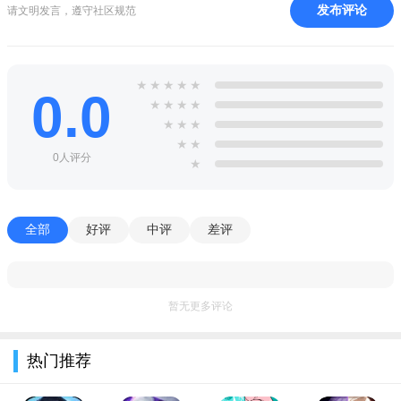
小镇自由漫游探索奇趣玩法，添加好友互访店铺、借用店
发布评论
请文明发言，遵守社区规范
员、兼职领奖励;参与游戏比赛、副本挑战、节日限定活动，兑换
稀有道具与角色碎片。
★
★
★
★
★
0.0
★
★
★
★
★
★
★
★
★
0人评分
★
全部
好评
中评
差评
暂无更多评论
热门推荐