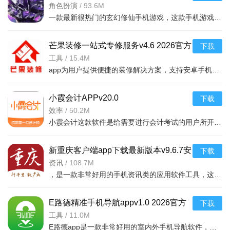
角色扮演
/
93.6M
一款最新很热门的玄幻修仙手机游戏，这款手机游戏具有非常庞大的世界观设计，游戏中玩家们
芒果装修一站式专修服务v4.6 2026官方
下载
中文版
工具
/
15.4M
app为用户提供便捷的装修解决方案，支持安卓手机下载，涵盖设计、施工、监理等功能，
小霞会计APPv20.0
下载
效率
/
50.2M
小霞会计这款软件是给需要进行会计考试的用户所开发的一款线上学习软件,在软件中可以进行专业系统的学习和加
新重庆客户端app下载最新版本v9.6.7安
下载
卓版
资讯
/
108.7M
，是一款非常好用的手机资讯类的应用软件工具，这款软件里面的很多的内容和热点
E路德精准手机导航appv1.0 2026官方
下载
中文版
工具
/
11.0M
E路德app是一款非常好用的室内外手机导航软件，用户利用这款软件可以精准的定位自己的位置，输入想去的地方