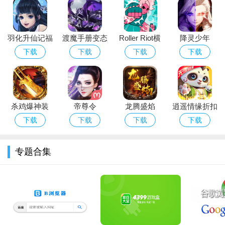
羽化升仙记福
渡魔手册变态
Roller Riot横
降灵少年
利版
版
街快打
（BT版）
下载
下载
下载
下载
杀鸡爆神装
帝尊令
龙腾盛焰
逍遥情缘折扣
版
下载
下载
下载
下载
游戏特色：
专题合集
22种名猫拟人化，高冷、傲娇、温柔、元气等人设全覆盖。
绿川光、钉宫理惠、安元洋贵、前野智昭等日本人气声优全
程配音。
角色动态立绘可触控回应，真实实现“线上撸猫”，互动感拉