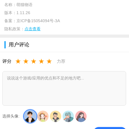
名称：
萌猫物语
版本：
1.11.26
备案：
京ICP备15054094号-3A
隐私政策：
点击查看
用户评论
游戏内容：
★
★
★
★
★
评分
力荐
打造专属梦幻甜品店，自由摆放千款家具装饰，自定义墙
纸、地板、桌椅布局。
收录狮子猫、布偶猫、暹罗猫、美国短毛猫等22种猫咪美
男，人设性格反差鲜明。
Live2D实时触控互动，点击角色触发专属表情动作。
全角色自由换装，风格不限，可随心搭配服饰，打造个性化
选择头像:
猫咪少年造型。