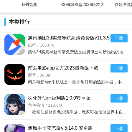
B浏览器
4399游戏盒2026版本大
谷歌浏览器
满。
全
甜品店随心装修、角色无限制换装，穿搭与店铺装饰自由度
本类排行
拉满。
游戏亮点：
腾讯地图3d实景导航高清免费版v11.3.5
下载
安卓版
出行
/
186.6M
猫咪变美男+甜品店经营的双核心设定，治愈又甜蜜。
腾讯3d实景导航高清免费版是由腾讯公司所推出的地图app软件，大家可以通过这款软件去快速准确的获取最新的定
Live2D触控反馈灵敏，角色表情、动作丰富，好感剧情氛围
感十足。
南瓜电影app官方2023最新版下载
下载
v9.3.4手机版
影音
/
98.9M
无强制氪金、无繁杂操作，碎片化时间即可游玩，适合休闲
南瓜电影app手机版是一款非常好用的追剧神器，丰富的影视内容，为用户精选了海量高清、热播的影片资源，每天
女性玩家。
专为女性向、乙女爱好者、撸猫玩家定制，精准贴合少女恋
羽化升仙记福利版1.0.0安卓版
下载
角色扮演
/
119.8M
爱与养成需求。
一款修仙题材角色扮演手游，玩家可在仙侠世界中自由探索，免费领取海量福利，安卓手机即
渡魔手册变态版v 5.14.0 安卓版
下载