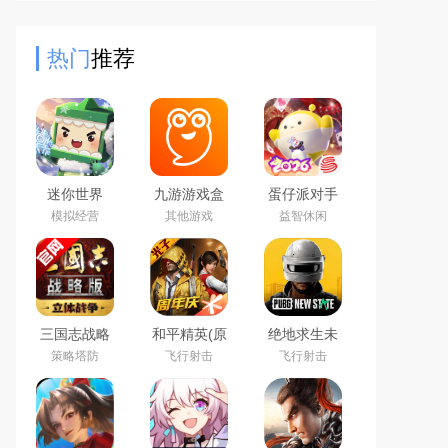
默契，覆盖多元题库，支持自定义问
题、双人联机（含异地）、规
热门
推荐
迷你世界
九游游戏盒
蛋仔派对手
2026最新官
子app2026
游(元气零食
模拟经营
其他游戏
益智休闲
方版
最新版
季)下载官方
正版
三国志战略
和平精英(原
绝地求生未
版2026官方
刺激战场)官
来之役手游
策略塔防
飞行射击
飞行射击
最新版
方最新版
国际服下载
正版