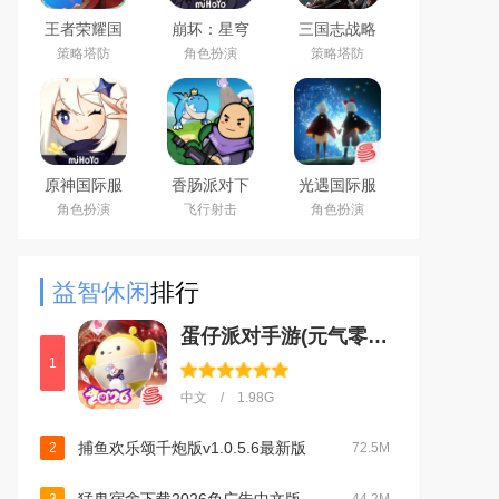
王者荣耀国
崩坏：星穹
三国志战略
际服下载
铁道官方手
版安卓灵犀
策略塔防
角色扮演
策略塔防
2026官方手
游下载安卓
客户端3D最
机版
最新版
新版
（Honor of
Kings）
原神国际服
香肠派对下
光遇国际服
(Genshin
载2026最新
安卓最新版
角色扮演
飞行射击
角色扮演
Impact)下载
版
最新版
益智休闲
排行
蛋仔派对手游(元气零食季)下载官方正版v1.0.270官方版
1
中文 / 1.98G
捕鱼欢乐颂千炮版v1.0.5.6最新版
2
72.5M