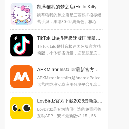
凯蒂猫我的梦之店(Hello Kitty My Dream Store)官方下载最新版v1.7.6安卓版
凯蒂猫我的梦之店是三丽鸥IP模拟经
营手游，集结30+经典角色。核心玩
法融合合并解锁、店铺经营、角色收
集与时尚换装，萌系治愈画风贯穿全
TikTok Lite抖音极速版国际版app官方下载最新版本v43.9.1安卓版
程。玩家可自定义店铺装饰
TikTok Lite是抖音极速国际版官方精
简版，小体积省流量，适配低配安卓
机型，弱网也流畅。保留核心功能：
刷全球潮流短视频，智能算法推荐，
APKMirror Installer最新官方版下载v2.0.3安卓版
支持关注互动、基础发布
APKMirror Installer是AndroidPolice
运营的纯净安卓应用分发平台配套工
具，提供官方原版可验签APK/APK
M，支持多维度版本筛选、历史版本
LovBirdz官方下载2026最新版v2.15安卓版
回退、跨区下载，解决拆分
LovBirdz是专为情侣打造的免费问答
互动APP，安卓最新版v2.15，58.3
MB，中文界面。主打趣味问答增进