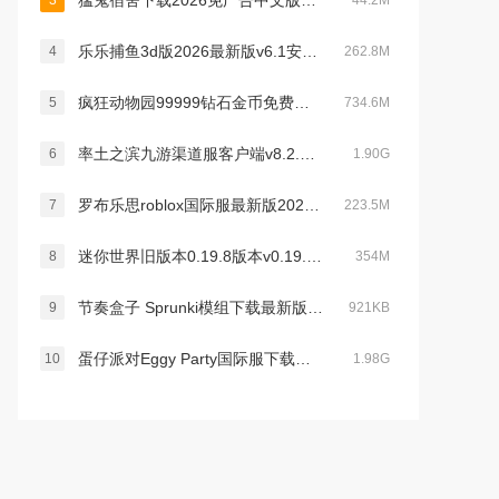
猛鬼宿舍下载2026免广告中文版v2.5.19最新版
3
44.2M
乐乐捕鱼3d版2026最新版v6.1安卓最新版
4
262.8M
疯狂动物园99999钻石金币免费下载2023最新版v2.15.0最新版
5
734.6M
率土之滨九游渠道服客户端v8.2.2安卓版
6
1.90G
罗布乐思roblox国际服最新版2026v2.725.1142手机版
7
223.5M
迷你世界旧版本0.19.8版本v0.19.8安卓版
8
354M
节奏盒子 Sprunki模组下载最新版v1.0.0官方最新安卓版
9
921KB
蛋仔派对Eggy Party国际服下载最新版v1.0.203官方版
10
1.98G