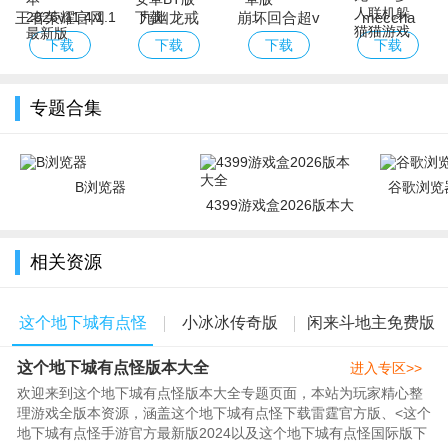
王者荣耀官网
九幽龙戒
崩坏回合超v
meccha
下载最新版本
（BT版）
福利版
chameleon超
下载
下载
下载
下载
2026
级变色龙
专题合集
B浏览器
谷歌浏览器
4399游戏盒2026版本大
全
相关资源
这个地下城有点怪
小冰冰传奇版
闲来斗地主免费版
这个地下城有点怪版本大全
版本大全
本合集
本大全
进入专区>>
欢迎来到这个地下城有点怪版本大全专题页面，本站为玩家精心整
理游戏全版本资源，涵盖这个地下城有点怪下载雷霆官方版、<这个
地下城有点怪手游官方最新版2024以及这个地下城有点怪国际版下