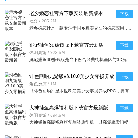
老乡婚恋社官方下载安装最新版本
下载
v2.172.180安卓版
社交
/
205.2M
老乡婚恋社是一款专注于同乡真实交友的婚恋应用，拒绝机器人与照骗，确保用户信息的真实性，通过智能AI匹配
姚记捕鱼3d赚钱版下载官方最新版
下载
v8.1.0.8.1.0安卓免费版
休闲桌游
/
922.5M
姚记捕鱼3D赚钱版是当下融合经典街机基因与3D沉浸式体验的热门捕鱼手游，跳出了普通捕鱼版本画面粗糙、收益
绯色回响九游版v3.10.0美少女零损养成
下载
RPG游戏
角色扮演
/
1M
《绯色回响》是末世科幻美少女零损养成RPG，拥有精美Live2D立绘与近百位兽娘共鸣者。主打零损养成（资源无损
大神捕鱼高爆福利版下载官方最新版
下载
v11.5.0安卓最新版
休闲桌游
/
694.5M
大神捕鱼高爆福利版复刻经典街机，以高爆率零门槛福利为核心。狂暴模式火力翻倍满屏暴击，全鱼种分层高爆，