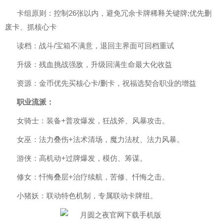
卡组原则：控制26张以内，避免冗余卡牌稀释关键牌;优先删
废卡、抓核心卡
读档：战斗/宝箱不满意，退回主界面可回档重试
升级：残血挑战强敌，升级回满生命最大化收益
资源：金币优先买核心卡/删卡，祝福选契合职业的增益
职业流派：
女骑士：装备+普攻爆发，狂战斧、风暴攻击。
女巫：法力叠伤+法术清场，魔力法杖、法力风暴。
游侠：高机动+过牌爆发，模仿、筹谋。
修女：忏悔叠层+治疗续航，苦修、忏悔之击。
小猪妖：联动特色机制，专属联动卡牌组。