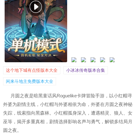
这个地下城有点怪版本大全
小冰冰传奇版本合集
闲来斗地主免费版本大全
月圆之夜是暗黑童话风Roguelike卡牌冒险手游，以小红帽寻
外婆为剧情主线，
小红帽与外婆相依为命，外婆在月圆之夜神秘
失踪，线索指向黑森林。小红帽孤身深入，遭遇精灵、狼人、女
巫等，揭开多重真相，剧情选择影响名声与勇气，解锁多结局月
圆之夜。