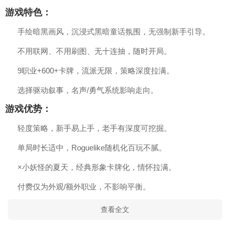
游戏特色：
手绘暗黑画风，沉浸式黑暗童话氛围，无强制新手引导。
不用联网、不用刷图、无十连抽，随时开局。
9职业+600+卡牌，流派无限，策略深度拉满。
选择驱动叙事，名声/勇气系统影响走向。
游戏优势：
轻度策略，新手易上手，老手有深度可挖掘。
单局时长适中，Roguelike随机化百玩不腻。
×小妖怪的夏天，经典形象卡牌化，情怀拉满。
付费仅为外观/额外职业，不影响平衡。
查看全文