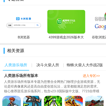
多元场景与关卡内容：打造机械都市、荒漠废墟等10+不同风
格的战斗场景，融合赛博朋克与工业风元素，细节饱满、光影逼
真；设有500+持续更新的关卡，包含5+地图战斗机制，每局体验
新鲜不重复。
角色与辅助体系：涵盖3大体系4种职业共20+火柴人英雄，每
B浏览器
4399游戏盒2026版本大
谷歌浏览器
位英雄都有独特战斗风格与技能体系；解锁宠物系统，宠物分为
全
五种品质，可通过培养、附身为英雄提供属性加成，助力提升战
相关资源
力。
人类游乐场所
决斗火柴人所
蜘蛛火柴人大作战2版
人类游乐场所有版本
有版本
有版本
本大全
进入专区>>
人类游乐场所有版本专题为您整合全网热门物理沙盒游戏资源，无
论是经典像素风还是高自由度创造玩法，这里都能满足您的需求。
核心推荐甜瓜游乐场系列，包含v23.0国际版中文版、7723自带模
组免费版等，玩家可自由搭建场..