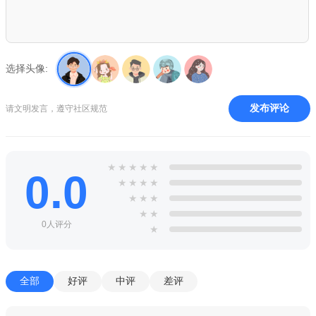
图探险
选择头像:
发布评论
请文明发言，遵守社区规范
★
★
★
★
★
0.0
★
★
★
★
★
★
★
★
★
0人评分
★
全部
好评
中评
差评