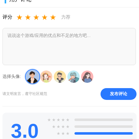
★
★
★
★
★
评分
力荐
游戏内容
完整世界观与剧情内容：构建了宏大的魔幻异世界背景，清
晰呈现大陆从和平祥和到被七个恶魔入侵、人民被魔化、七个王
国互相攻伐的末日历程；以精灵祭司爱丽丝唤醒英雄、拯救大陆
选择头像:
为主线，搭配丰富支线剧情与隐藏事件，每个王国、每个副本都
藏着恶魔入侵的秘密，玩家在猎魔途中逐步解锁剧情，感受救世
发布评论
请文明发言，遵守社区规范
使命的厚重。
角色装备与养成内容丰富：拥有多样化角色流派，涵盖烈焰
术士、雷电行者等特色流派，每个流派都有专属技能树与卡牌体
★
★
★
★
★
3.0
系，可通过天赋加点打造个性化成长路线；收录上百种新奇武器
★
★
★
★
★
★
★
与宝物，搭配魔印、魂印等强力道具，可自由组合专属战斗