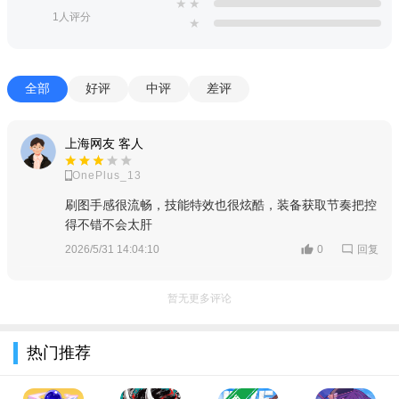
★
★
build，同时支持装备锻造、皮肤解锁，还有限定武器与传说皮肤
1人评分
★
定期更新，丰富养成体验。
场景副本与活动内容充足：打造破碎大陆的多元奇幻场景，
全部
好评
中评
差评
涵盖七个王国对应的特色地图，每个场景都有独特的生态环境与
魔化敌人，关卡随机生成，每次探索都有全新体验；定期推出限
上海网友 客人
时活动与副本，包括霜冬守卫战、冬日冰雪节等，参与可获得卡
牌、徽章、限定藏品等奖励，同时有赛季战令、迷城宝库轮换等
OnePlus_13
内容，持续注入新鲜感。
刷图手感很流畅，技能特效也很炫酷，装备获取节奏把控
得不错不会太肝
回复
2026/5/31 14:04:10
0
暂无更多评论
热门推荐