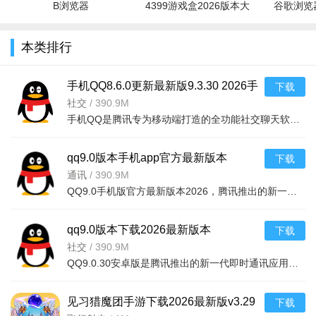
好友交流战斗技巧、共享装备资源，同时设有仙魔战场、公会争
B浏览器
4399游戏盒2026版本大
谷歌浏览器
霸战等竞技玩法，参与可获得专属称号与奖励，兼顾协作与竞
全
技。
本类排行
手机QQ8.6.0更新最新版9.3.30 2026手
下载
机版
社交
/
390.9M
手机QQ是腾讯专为移动端打造的全功能社交聊天软件，拥有消息即时收发、语音/视频通话、文件传输、QQ空间、Q
qq9.0版本手机app官方最新版本
下载
20269.3.30 2026手机版
通讯
/
390.9M
QQ9.0手机版官方最新版本2026，腾讯推出的新一代即时通讯软件。全新设计语言，界面更简洁轻盈，聊天更高效；
游戏亮点
qq9.0版本下载2026最新版本
下载
Roguelike特色鲜明，可玩性拉满：区别于普通射击手游，关
v9.3.302026安卓版
社交
/
390.9M
QQ9.0.30安卓版是腾讯推出的新一代即时通讯应用，全新UI设计更加简洁美观，启动与消息发送速度大幅提升。支
卡、敌人、宝物全随机生成，无固定游玩套路，每次猎魔冒险都
有全新惊喜，有效避免玩法枯燥，同时搭配上百种武器宝物组
见习猎魔团手游下载2026最新版v3.29
下载
合，可打造专属战斗风格，耐玩性极高。