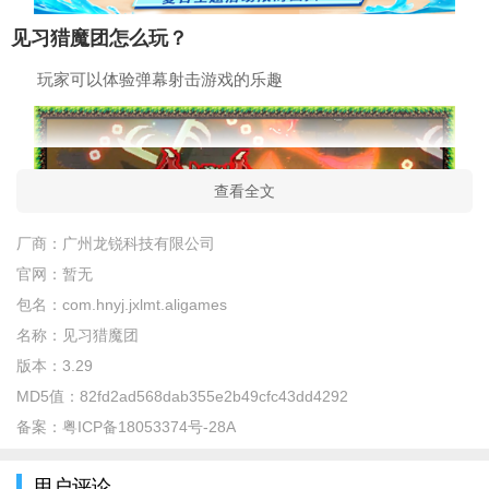
见习猎魔团怎么玩？
玩家可以体验弹幕射击游戏的乐趣
查看全文
厂商：
广州龙锐科技有限公司
官网：
暂无
包名：
com.hnyj.jxlmt.aligames
名称：
见习猎魔团
玩家还能组建自己的联机队伍，和小伙伴们一起合作打boss
版本：
3.29
MD5值：
82fd2ad568dab355e2b49cfc43dd4292
备案：
粤ICP备18053374号-28A
用户评论