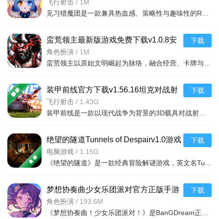
官方版
飞行射击
/
1M
弹幕射击爽感十足，策略与操作兼具：高自由度走位搭配炫
见习猎魔团是一款兼具热血感、策略性与趣味性的Roguelike弹幕射击手游，以恶魔救世为背景，融合随机冒险、联
酷弹幕特效，击败敌人的瞬间充满解压感，割草式战斗体验酣畅
流利；同时需要合理搭配武器、流派与道具，预判敌人弹幕轨
蛮荒领主最新版游戏免费下载v1.0.8安
下载
迹，兼顾操作技巧与策略规划，新手可快速上手，资深玩家可深
卓版
角色扮演
/
1M
蛮荒领主以原始文明崛起为脉络，融合经营、卡牌与策略战斗，凭借神话 IP、多元玩法与高福利，成为兼具策略深
耕操作，挑战更高难度关卡。
上手门槛低，福利友好且适配广泛：操作简洁直观，新手有
装甲前线官方下载v1.56.16坦克对战射
下载
清晰引导，快速掌握走位、射击与武器搭配核心逻辑，无需复杂
击游戏
飞行射击
/
1.43G
技巧；适配多机型，运行稳定流畅，无卡顿掉线问题，支持跨平
装甲前线是一款以现代战争为背景的3D载具对战射击手游。全球知名主战坦克、步兵战车、无人机等武装载具齐聚
台数据互通，随时随地可开启猎魔冒险[4]；福利丰厚，零氪玩家
可通过副本、活动获取所有核心装备与道具，付费内容仅限外
绝望的隧道Tunnels of Despairv1.0游戏
下载
下载
电脑游戏
/
1.15G
观，兼顾公平性与休闲体验。
《绝望的隧道》是一款经典冒险解谜游戏，英文名TunnelsofDespair。玩家将置身于黑暗幽深的隧道中，面对各种
梦想协奏曲少女乐团派对官方正版手游
下载
下载安卓版v9.4.3最新版
角色扮演
/
193.6M
《梦想协奏曲！少女乐团派对！》是BanGDream正版二次元音游，融合7支少女乐队剧情养成与下落式节奏演奏，兼