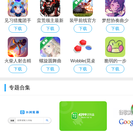
游戏玩法
核心弹幕射击猎魔玩法：采用爽快割草弹幕射击机制，高自
见习猎魔团手
蛮荒领主最新
装甲前线官方
梦想协奏曲少
由度走位操作，玩家需灵活躲避敌人弹幕，同时释放技能、发射
游下载2026最
版游戏免费下
下载
女乐团派对官
下载
下载
下载
下载
武器攻击魔化敌人与恶魔BOSS；战斗中可拾取武器宝物，实时
新版
载
方正版手游下
载安卓版
调整搭配策略，不同武器与流派组合产生不同战斗效果，击败
BOSS可解锁守护兽、魂印等强力道具，助力后续猎魔冒险。
火柴人射击精
螺旋圆舞曲
Wobble(晃桌
脆弱的一步
Roguelike随机冒险玩法：核心亮点为随机生成机制，冒险模
英安卓版
2026最新版下
入洞官方版)
（Un Pas
下载
下载
下载
下载
式关卡、敌人分布、宝物掉落均随机出现，每次游玩都有不一样
载
Fragile）
的体验，无需担心玩法单调；设有历练模式，层层挑战难度递
专题合集
增，玩家可逐步提升操作与装备实力，攀爬最高顶端，解锁更丰
厚的奖励，同时副本中可收集金币，购买卡牌、魔印强化角色。
联机协作与社交玩法：支持最多四人远程联机，玩家可邀请
好友组队，携手穿梭破碎大陆、围猎恶魔BOSS，共享冒险乐
趣，梦回好友开团的热血时光；内置完善的社交互动功能，可与