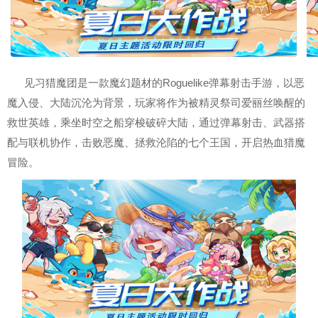
见习猎魔团是一款魔幻题材的Roguelike弹幕射击手游，以恶
魔入侵、大陆沉沦为背景，玩家将作为被精灵祭司爱丽丝唤醒的
救世英雄，乘坐时空之船穿梭破碎大陆，通过弹幕射击、武器搭
配与联机协作，击败恶魔、拯救沦陷的七个王国，开启热血猎魔
冒险。