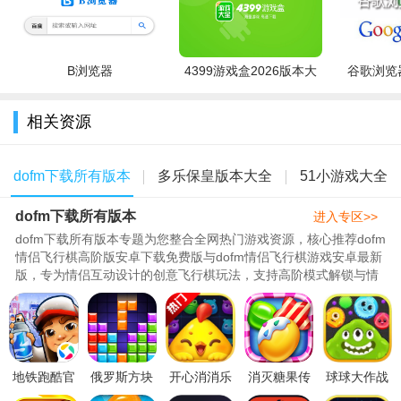
核心技巧：
B浏览器
4399游戏盒2026版本大
谷歌浏览器
发言需有条理，好人要清晰表明自身立场和怀疑对象，狼人
全
需模仿好人逻辑，避免出现漏洞;
相关资源
神职需根据局势判断是否暴露身份，关键神职可适当透露信
息引导阵营，狼人需隐藏阵营身份，避免被查验或识破;
dofm下载所有版本
多乐保皇版本大全
51小游戏大全
关注玩家投票行为、发言前后一致性，判断是否存在阵营倾
dofm下载所有版本
进入专区>>
向;
dofm下载所有版本专题为您整合全网热门游戏资源，核心推荐dofm
情侣飞行棋高阶版安卓下载免费版与dofm情侣飞行棋游戏安卓最新
好人阵营需相互信任、配合查验与守护，狼人阵营需统一口
版，专为情侣互动设计的创意飞行棋玩法，支持高阶模式解锁与情
径、协同误导。
调氛围营造，是增进感情的必..
游戏内容：
包含经典模式、娱乐模式、自定义模式;
地铁跑酷官
俄罗斯方块
开心消消乐
消灭糖果传
球球大作战
支持实时语音发言、文字聊天，部分app设有好友系统、师徒
服下载安装
消除1010游
官方正版游
奇新版本
全成就解锁