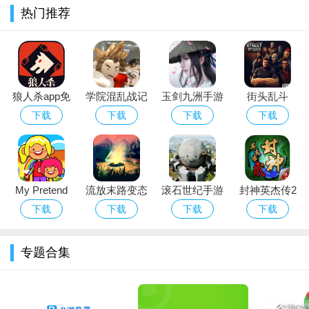
热门推荐
狼人杀app免
学院混乱战记
玉剑九洲手游
街头乱斗
费下载2026最
Street Wars
下载
下载
下载
下载
新版
My Pretend
流放末路变态
滚石世纪手游
封神英杰传2
Daycare（我
版
破解版
下载
下载
下载
下载
的假装日托）
专题合集