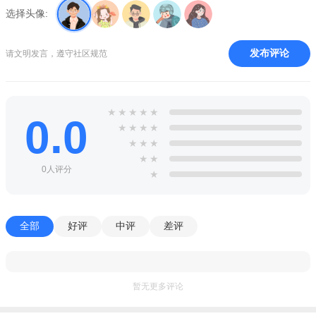
选择头像:
女巫：拥有解药和毒药，需谨慎使用技能，避免误毒好人;
猎人：被淘汰时可开枪带走1名玩家，需确认目标身份后再发
发布评论
请文明发言，遵守社区规范
动技能，避免带走队友;
守卫：每晚可守护1名玩家，需与女巫配合保护关键神职。
★
★
★
★
★
0.0
狼人阵营：
每晚集体商议击杀1名玩家，白天需伪装成好人发
★
★
★
★
言，混淆视听，误导投票，可假装神职或村民身份，扰乱好人判
★
★
★
断。
★
★
0人评分
★
全部
好评
中评
差评
暂无更多评论