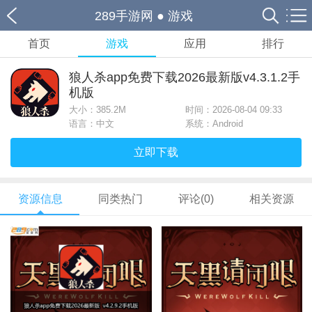
289手游网
●
游戏
首页
游戏
应用
排行
狼人杀app免费下载2026最新版v4.3.1.2手
机版
大小：
385.2M
时间：2026-08-04 09:33
语言：中文
系统：Android
立即下载
资源信息
同类热门
评论(0)
相关资源