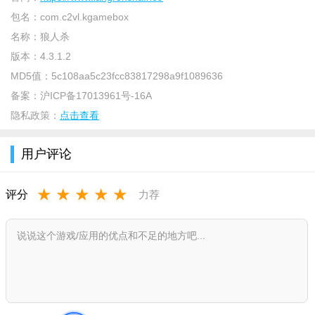
包名：
com.c2vl.kgamebox
名称：
狼人杀
版本：
4.3.1.2
MD5值：
5c108aa5c23fcc83817298a9f1089636
备案：
沪ICP备17013961号-16A
隐私政策：
点击查看
用户评论
基础阵营玩法：
好人阵营(村民+神职)：
★
★
★
★
★
评分
力荐
村民：无特殊技能，需通过倾听发言判断他人身份，跟随神
职思路投票，避免误投好人;
神职(常见：预言家、女巫、猎人、守卫等)：
预言家：每晚可查验1名玩家身份，白天需合理透露查验信
息，引导好人阵营;