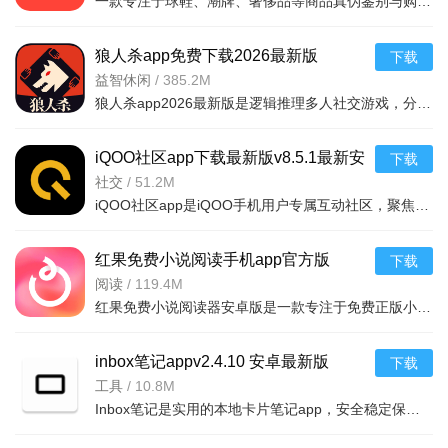
一款专注于球鞋、潮牌、奢侈品等商品真伪鉴别与购物推荐的实用工具。依托海量正品数据库和资
狼人杀app免费下载2026最新版
下载
v4.3.1.2手机版
益智休闲
/
385.2M
狼人杀app2026最新版是逻辑推理多人社交游戏，分好人狼人阵营，通过发言投票达成阵营胜利，适配多人数场次。
iQOO社区app下载最新版v8.5.1最新安
下载
卓版
社交
/
51.2M
iQOO社区app是iQOO手机用户专属互动社区，聚焦用户群体打造社交平台。集交流、娱乐、生活服务于一体，可获取
红果免费小说阅读手机app官方版
下载
v7.3.1.32-2026手机版免费小说
阅读
/
119.4M
红果免费小说阅读器安卓版是一款专注于免费正版小说的阅读应用，涵盖都市、玄幻、言情、悬疑等全品类海量书
inbox笔记appv2.4.10 安卓最新版
游戏特色：
下载
工具
/
10.8M
以语言表达和逻辑分析为核心，考验玩家的观察力、表达力
Inbox笔记是实用的本地卡片笔记app，安全稳定保护信息不泄露，支持数据备份。拥有6个漂亮主题、无限颜色及图
与思辨能力;