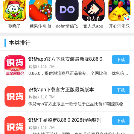
最新版
戏免费版下
戏下载安卓
v1.0 安卓版
版
系统、家族/公会系统，可组队开黑、交流技巧;
2026v7.04.0
载安装v2.2
手机版v1.1
持不同人数、不同规则的对局模式，满足solo匹配、好友开黑
最新
等多种需求。
割绳子
糖果传奇 修
dofm情侣飞
狼人杀app
开心消消乐
2v2.3.0
改版 Candy
行棋高阶版
免费下载
正版下载
Crush Saga
安卓下载免
2026最新版
2026最新版
本类排行
安卓ios
费版v3.9.1
v4.3.1.2手
v1.152最新
机版
官
识货app官方下载安装最新版8.86.0
下载
2026购物正品鉴别手机版
购物
/
118.7M
8.86.0，提供潮流商品正品鉴别、全网比价、优惠信息聚合等服务。覆盖球鞋、服饰、
识货app下载官方正版最新版本
下载
8.86.0.2026购物手机版
购物
/
118.7M
识货app官方正版是一款专注于正品比价和潮流购物的实用工具。它汇集全网主流电商平台的海量商品价格，自动筛
识货正品鉴定8.86.0 2026购物鉴别
下载
购物
/
118.7M