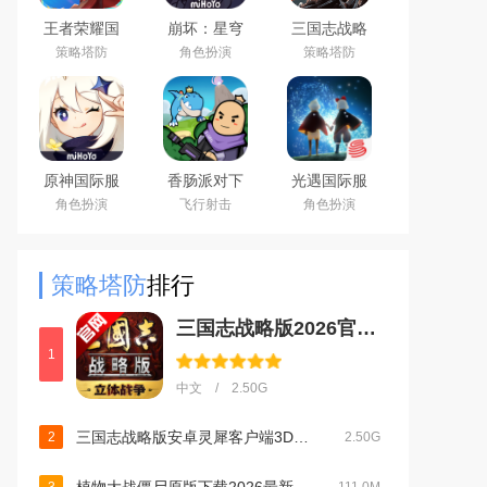
王者荣耀国
崩坏：星穹
三国志战略
际服下载
铁道官方手
版安卓灵犀
策略塔防
角色扮演
策略塔防
2026官方手
游下载安卓
客户端3D最
机版
最新版
新版
（Honor of
Kings）
原神国际服
香肠派对下
光遇国际服
(Genshin
载2026最新
安卓最新版
角色扮演
飞行射击
角色扮演
Impact)下载
版
最新版
策略塔防
排行
三国志战略版2026官方最新版v2079.1684安卓版
1
中文 / 2.50G
三国志战略版安卓灵犀客户端3D最新版v2079.1684官方最新安卓版
2
2.50G