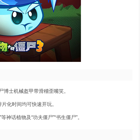
尸博士机械盔甲带滑稽歪嘴笑。
等碎片化时间均可快速开玩。
葵”等神话植物及“功夫僵尸”“书生僵尸”。