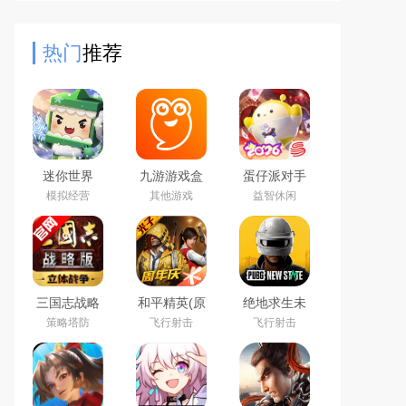
战、解谜等多模式任选，创意植物融
合，组建强大战队，击退僵尸入
热门
推荐
迷你世界
九游游戏盒
蛋仔派对手
2026最新官
子app2026
游(元气零食
模拟经营
其他游戏
益智休闲
方版
最新版
季)下载官方
正版
三国志战略
和平精英(原
绝地求生未
版2026官方
刺激战场)官
来之役手游
策略塔防
飞行射击
飞行射击
最新版
方最新版
国际服下载
正版