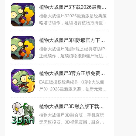
植物大战僵尸3下载2026最新版v26.3.6 官方版
植物大战僵尸32026最新版是经典策
略塔防续作，延续培育植物抵御僵尸
核心玩法。新增松针射手等植物僵
尸，融合玩法可强化植物（如双发射
植物大战僵尸3国际服官方下载最新版本v26.2.4安卓版
手、阳光豌豆）。含通行证任
植物大战僵尸3国际服是经典塔防IP
正统续作，延续植物抵御僵尸玩法的
基础上，保留前作阳光收集-植物种
植-僵尸抵御，新增植物融合、竖版
植物大战僵尸3官方正版免费下载2026最新版v1.21.10安卓版
操作、卡片养成等创新元素，
EA正版授权经典续作《植物大战僵
尸3》2026最新版来袭，创新元素系
统重构塔防策略，八大主题世界搭配
新植物僵尸阵容，元素克制触发爆炸
植物大战僵尸3D融合版下载安装中文免费版（PVZBlend3D）v1.0安卓免费版
等反应。策略升级兼顾新老玩
植物大战僵尸3D融合版，手机直玩
无需模拟器。3D视觉震撼，融合玩
法创新，策略趣味升级。冒险、挑