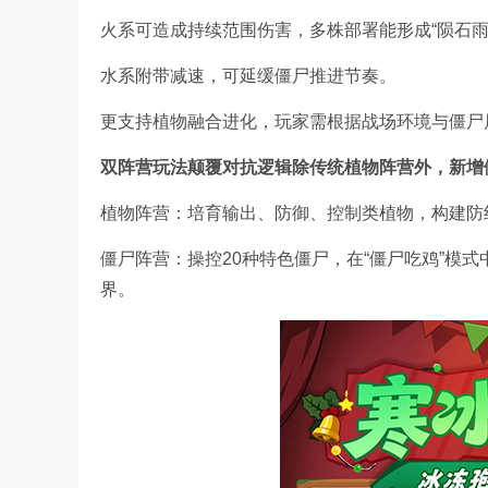
火系可造成持续范围伤害，多株部署能形成“陨石雨”
水系附带减速，可延缓僵尸推进节奏。
更支持植物融合进化，玩家需根据战场环境与僵尸
双阵营玩法颠覆对抗逻辑除传统植物阵营外，新增
植物阵营：培育输出、防御、控制类植物，构建防
僵尸阵营：操控20种特色僵尸，在“僵尸吃鸡”模式中
界。